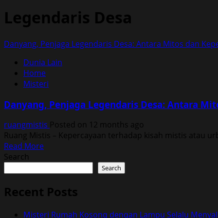
Legendaris Desa
Danyang, Penjaga Legendaris Desa: Antara Mitos dan Ke
Dunia Lain
Home
Misteri
Danyang, Penjaga Legendaris Desa: Antara Mi
ruangmistis
Posted on 12 months ago
Ruang Mistis – Kepercayaan terhadap kisah mistis atau ur
Read
Read More
more
Search
about
Search
Danyang,
Penjaga
Recent Posts
Legendaris
Desa:
Misteri Rumah Kosong dengan Lampu Selalu Menyal