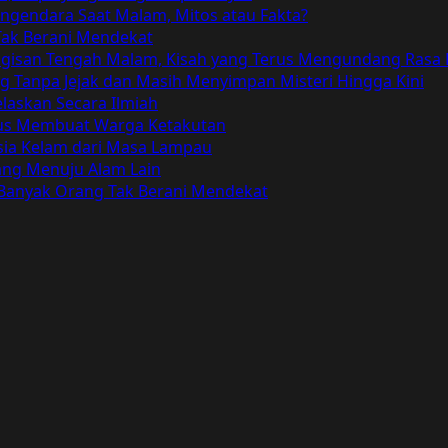
gendara Saat Malam, Mitos atau Fakta?
ak Berani Mendekat
angisan Tengah Malam, Kisah yang Terus Mengundang Rasa
Tanpa Jejak dan Masih Menyimpan Misteri Hingga Kini
elaskan Secara Ilmiah
Terus Membuat Warga Ketakutan
ia Kelam dari Masa Lampau
bang Menuju Alam Lain
 Banyak Orang Tak Berani Mendekat