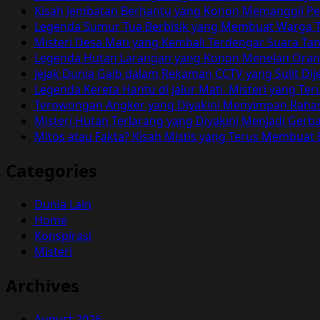
Antara
Kisah Jembatan Berhantu yang Konon Memanggil Pen
Mitos
Legenda Sumur Tua Berbisik yang Membuat Warga T
dan
Misteri Desa Mati yang Kembali Terdengar Suara T
Kepercayaan
Legenda Hutan Larangan yang Konon Menelan Orang 
Masyarakat
Jejak Dunia Gaib dalam Rekaman CCTV yang Sulit Dij
Legenda Kereta Hantu di Jalur Mati, Misteri yang 
Terowongan Angker yang Diyakini Menyimpan Rahas
Misteri Hutan Terlarang yang Diyakini Menjadi Ger
Mitos atau Fakta? Kisah Mistis yang Terus Membuat
Categories
Dunia Lain
Home
Konspirasi
Misteri
Archives
August 2026