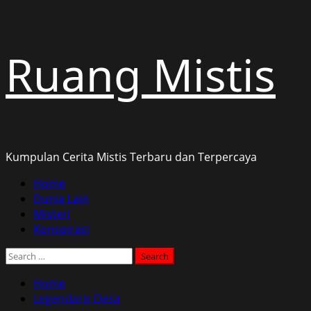
Skip
Ruang Mistis
to
content
Kumpulan Cerita Mistis Terbaru dan Terpercaya
Primary
Home
Menu
Dunia Lain
Misteri
Konspirasi
Search
for:
Home
Legendaris Desa