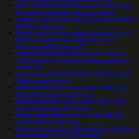
Gajah
Kisah Jembatan Berhantu yang Konon Memanggil
Mungkur
Pengendara Saat Malam, Mitos atau Fakta?
Legenda Sumur Tua Berbisik yang Membuat Warga
Tak Berani Mendekat
Misteri Desa Mati yang Kembali Terdengar Suara
Tangisan Tengah Malam, Kisah yang Terus
Mengundang Rasa Penasaran
Legenda Hutan Larangan yang Konon Menelan
Orang Tanpa Jejak dan Masih Menyimpan Misteri
Hingga Kini
Jejak Dunia Gaib dalam Rekaman CCTV yang Sulit
Dijelaskan Secara Ilmiah
Legenda Kereta Hantu di Jalur Mati, Misteri yang
Terus Membuat Warga Ketakutan
Terowongan Angker yang Diyakini Menyimpan
Rahasia Kelam dari Masa Lampau
Misteri Hutan Terlarang yang Diyakini Menjadi
Gerbang Menuju Alam Lain
Mitos atau Fakta? Kisah Mistis yang Terus Membuat
Banyak Orang Tak Berani Mendekat