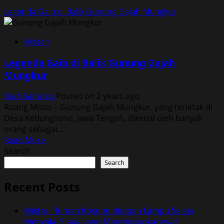
Legenda Gaib di Balik Gunung Gajah Mungkur
Misteri
Legenda Gaib di Balik Gunung Gajah
Mungkur
Budi Santoso
Posted on 2 years ago
Ruang Mistis – Gunung Gajah Mungkur, yang terletak di
Desa Kedungsono, Jawa Tengah, dikenal oleh banyak
orang sebagai...
Read
Read More
more
Search
about
Search
Legenda
Gaib
Recent Posts
di
Balik
Misteri Rumah Kosong dengan Lampu Selalu
Gunung
Menyala, Siapa yang Menghidupkannya?