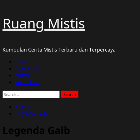
Skip
Ruang Mistis
to
content
Kumpulan Cerita Mistis Terbaru dan Terpercaya
Primary
Home
Menu
Dunia Lain
Misteri
Konspirasi
Search
for:
Home
Legenda Gaib
Legenda Gaib