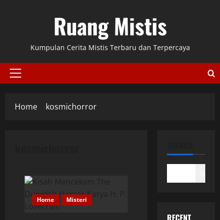
Skip
Ruang Mistis
to
content
Kumpulan Cerita Mistis Terbaru dan Terpercaya
Primary
Menu
Home
kosmichorror
kosmichorror
SEARCH
Search
Home
Misteri
RECENT