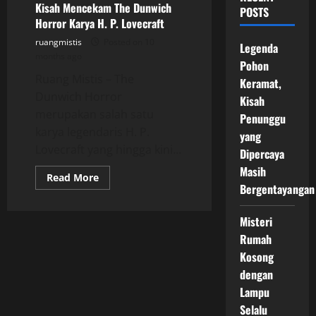
Kisah Mencekam The Dunwich
POSTS
Horror Karya H. P. Lovecraft
ruangmistis
Posted on 10
Legenda
months ago
Pohon
Ruang Mistis – The
Keramat,
Dunwich Horror
Kisah
merupakan salah satu
Penunggu
karya legendaris H. P.
yang
Lovecraft yang hingga kini...
Dipercaya
Masih
Read
Read More
more
Bergentayangan
about
Kisah
Mencekam
Misteri
The
Dunwich
Rumah
Horror
Kosong
Karya
H.
dengan
P.
Lovecraft
Lampu
Selalu