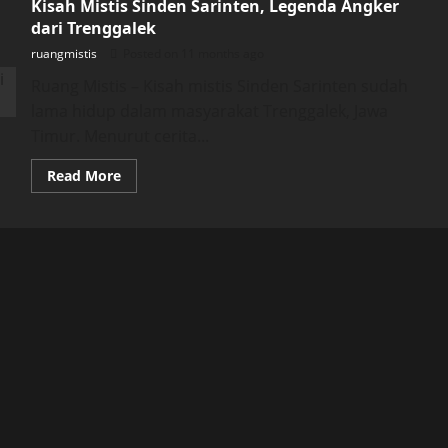
Kisah Mistis Sinden Sarinten, Legenda Angker
dari Trenggalek
ruangmistis
Posted on 11 months ago
Ruang Mistis – Kisah mistis Sinden Sarinten sudah
lama hidup dalam masyarakat Trenggalek, Jawa
Timur. Menurut cerita...
Read
Read More
more
about
Kisah
Mistis
Sinden
Sarinten,
Legenda
Angker
dari
Trenggalek