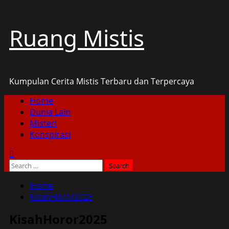
Skip
Ruang Mistis
to
content
Kumpulan Cerita Mistis Terbaru dan Terpercaya
Primary
Home
Menu
Dunia Lain
Misteri
Konspirasi
Search
for:
Home
KisahHoror2025
KisahHoror2025