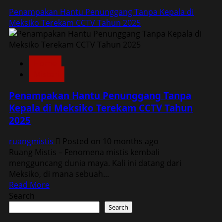
Penampakan Hantu Penunggang Tanpa Kepala di
Meksiko Terekam CCTV Tahun 2025
Home
Misteri
Penampakan Hantu Penunggang Tanpa
Kepala di Meksiko Terekam CCTV Tahun
2025
ruangmistis
Posted on 10 months ago
Ruang Mistis – Fenomena mistis kembali
mengguncang dunia maya. Kali ini datang dari
Meksiko, di mana sebuah...
Read
Read More
more
Search
about
Search
Penampakan