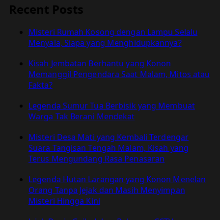
Hantu
Recent Posts
Penunggang
Tanpa
Misteri Rumah Kosong dengan Lampu Selalu
Kepala
Menyala, Siapa yang Menghidupkannya?
di
Meksiko
Kisah Jembatan Berhantu yang Konon
Terekam
Memanggil Pengendara Saat Malam, Mitos atau
CCTV
Fakta?
Tahun
2025
Legenda Sumur Tua Berbisik yang Membuat
Warga Tak Berani Mendekat
Misteri Desa Mati yang Kembali Terdengar
Suara Tangisan Tengah Malam, Kisah yang
Terus Mengundang Rasa Penasaran
Legenda Hutan Larangan yang Konon Menelan
Orang Tanpa Jejak dan Masih Menyimpan
Misteri Hingga Kini