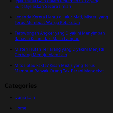
Jejak Dunia Gaib dalam Rekaman CCTV yang
Sulit Dijelaskan Secara Ilmiah
Legenda Kereta Hantu di Jalur Mati, Misteri yang
Terus Membuat Warga Ketakutan
Terowongan Angker yang Diyakini Menyimpan
Rahasia Kelam dari Masa Lampau
Misteri Hutan Terlarang yang Diyakini Menjadi
Gerbang Menuju Alam Lain
Mitos atau Fakta? Kisah Mistis yang Terus
Membuat Banyak Orang Tak Berani Mendekat
Categories
Dunia Lain
Home