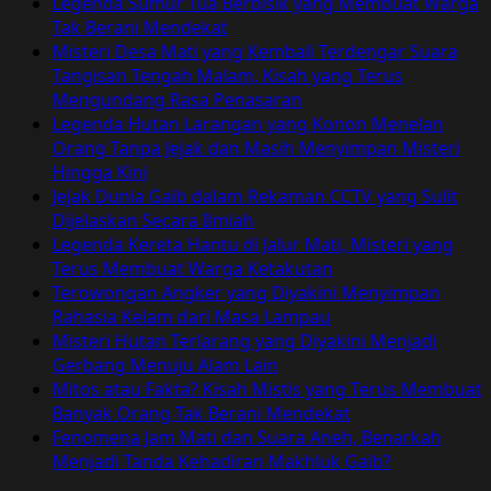
Legenda Sumur Tua Berbisik yang Membuat Warga
Menghantui
Tak Berani Mendekat
Keluarga
Misteri Desa Mati yang Kembali Terdengar Suara
Bell
Tangisan Tengah Malam, Kisah yang Terus
di
Mengundang Rasa Penasaran
Tennessee
Legenda Hutan Larangan yang Konon Menelan
Orang Tanpa Jejak dan Masih Menyimpan Misteri
Hingga Kini
Jejak Dunia Gaib dalam Rekaman CCTV yang Sulit
Dijelaskan Secara Ilmiah
Legenda Kereta Hantu di Jalur Mati, Misteri yang
Terus Membuat Warga Ketakutan
Terowongan Angker yang Diyakini Menyimpan
Rahasia Kelam dari Masa Lampau
Misteri Hutan Terlarang yang Diyakini Menjadi
Gerbang Menuju Alam Lain
Mitos atau Fakta? Kisah Mistis yang Terus Membuat
Banyak Orang Tak Berani Mendekat
Fenomena Jam Mati dan Suara Aneh, Benarkah
Menjadi Tanda Kehadiran Makhluk Gaib?