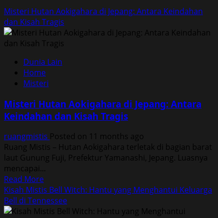
Misteri Hutan Aokigahara di Jepang: Antara Keindahan
dan Kisah Tragis
Dunia Lain
Home
Misteri
Misteri Hutan Aokigahara di Jepang: Antara
Keindahan dan Kisah Tragis
ruangmistis
Posted on 11 months ago
Ruang Mistis – Hutan Aokigahara terletak di bagian barat
laut Gunung Fuji, Prefektur Yamanashi, Jepang. Luasnya
mencapai...
Read
Read More
more
Kisah Mistis Bell Witch: Hantu yang Menghantui Keluarga
about
Bell di Tennessee
Misteri