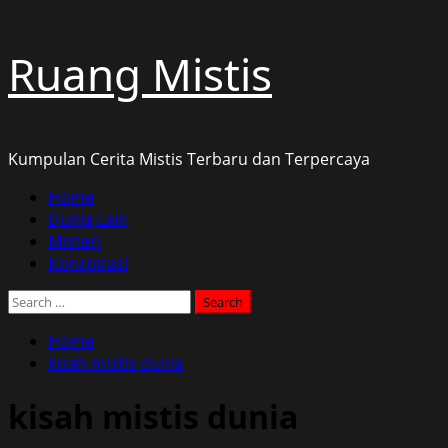
Skip
Ruang Mistis
to
content
Kumpulan Cerita Mistis Terbaru dan Terpercaya
Primary
Home
Menu
Dunia Lain
Misteri
Konspirasi
Search
for:
Home
kisah mistis dunia
kisah mistis dunia