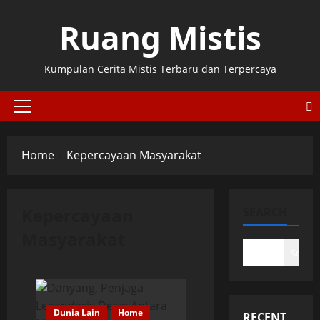
Skip
Ruang Mistis
to
content
Kumpulan Cerita Mistis Terbaru dan Terpercaya
Primary
Menu
Home
Kepercayaan Masyarakat
Kepercayaan
SEARCH
Masyarakat
Search
Dunia Lain
Home
RECENT