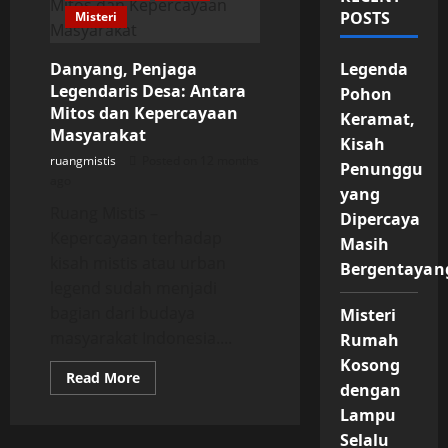
POSTS
Misteri
Danyang, Penjaga
Legenda
Legendaris Desa: Antara
Pohon
Mitos dan Kepercayaan
Keramat,
Masyarakat
Kisah
ruangmistis
Posted on 12 months
Penunggu
ago
yang
Ruang Mistis –
Dipercaya
Kepercayaan terhadap
Masih
kisah mistis atau urban
Bergentayan
legend sudah menjadi
bagian dari budaya
Misteri
masyarakat Indonesia....
Rumah
Kosong
Read
Read More
dengan
more
about
Lampu
Danyang,
Penjaga
Selalu
Legendaris