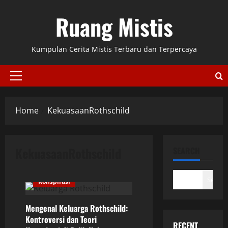
Skip
Ruang Mistis
to
content
Kumpulan Cerita Mistis Terbaru dan Terpercaya
Primary
Menu
Home
KekuasaanRothschild
KekuasaanRothschild
SEARCH
Search
Konspirasi
Mengenal Keluarga Rothschild:
Kontroversi dan Teori
RECENT