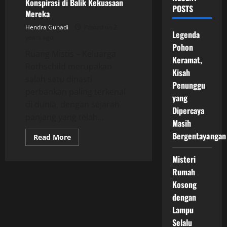
Konspirasi di Balik Kekuasaan
POSTS
Mereka
Hendra Gunadi
Posted on 2
Legenda
years ago
Pohon
Ruang Mistis – Keluarga
Keramat,
Rothschild merupakan
Kisah
salah satu dinasti
Penunggu
perbankan paling terkenal
yang
di dunia, dengan sejarah
Dipercaya
panjang yang telah...
Masih
Bergentayangan
Read
Read More
more
about
Mengenal
Misteri
Keluarga
Rumah
Rothschild:
Kontroversi
Kosong
dan
Teori
dengan
Konspirasi
di
Lampu
Balik
Selalu
Kekuasaan