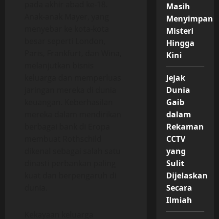
pada akhir abad ke-18.
Masih
Anak-anak Mayer, yang
Menyimpan
menyebar ke kota-kota
Misteri
besar seperti London,
Hingga
Paris, Frankfurt, dan Wina,
Kini
melanjutkan bisnis
keluarga dan memperluas
Jejak
jaringan mereka di dunia
Dunia
keuangan. Keberhasilan
Gaib
mereka dalam mendirikan
dalam
berbagai bank di Eropa
Rekaman
membuat Rothschild
CCTV
dikenal sebagai salah satu
yang
dinasti perbankan paling
Sulit
kuat dan berpengaruh di
Dijelaskan
dunia.
Secara
Ilmiah
Kekayaan keluarga