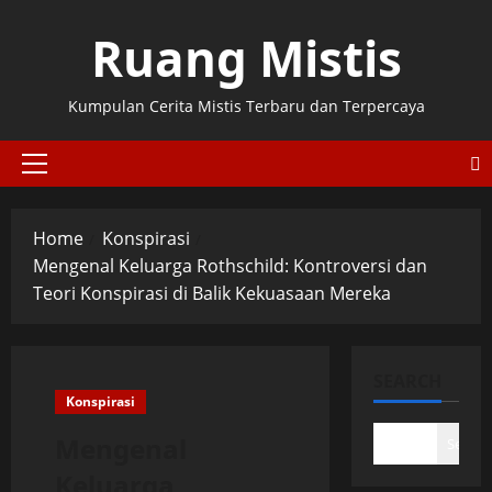
Skip
Ruang Mistis
to
content
Kumpulan Cerita Mistis Terbaru dan Terpercaya
Primary
Menu
Home
Konspirasi
Mengenal Keluarga Rothschild: Kontroversi dan
Teori Konspirasi di Balik Kekuasaan Mereka
SEARCH
Konspirasi
Mengenal
Search
Keluarga