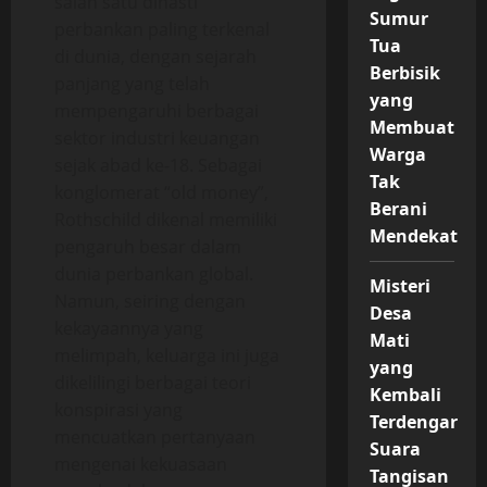
salah satu dinasti
Sumur
perbankan paling terkenal
Tua
di dunia, dengan sejarah
Berbisik
panjang yang telah
yang
mempengaruhi berbagai
Membuat
sektor industri keuangan
Warga
sejak abad ke-18. Sebagai
Tak
konglomerat “old money”,
Berani
Rothschild dikenal memiliki
Mendekat
pengaruh besar dalam
dunia perbankan global.
Misteri
Namun, seiring dengan
Desa
kekayaannya yang
Mati
melimpah, keluarga ini juga
yang
dikelilingi berbagai teori
Kembali
konspirasi yang
Terdengar
mencuatkan pertanyaan
Suara
mengenai kekuasaan
Tangisan