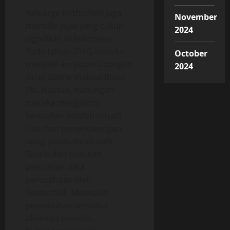
Keluarga Rothschild juga
November
memiliki jejak yang cukup
2024
signifikan di Indonesia.
Pada tahun 2010, mereka
October
menjalin kerjasama dengan
2024
Grup Bakrie melalui Bumi
Plc. Namun, hubungan
mereka mengalami
keretakan setelah terjadi
tuduhan penyelewengan
uang perusahaan oleh
Bakrie dan tuduhan
pencurian data
perusahaan oleh
Rothschild. Meskipun
perselisihan tersebut
akhirnya mereda,