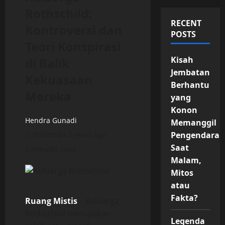
Rothschild:
RECENT
Kontroversi dan
POSTS
Teori Konspirasi
Kisah
di Balik
Jembatan
Kekuasaan
Berhantu
Mereka
yang
Konon
Hendra Gunadi
Memanggil
Posted on 2 years ago
Pengendara
Saat
3 minutes read
Malam,
Mitos
atau
Fakta?
Ruang Mistis
– Keluarga
Rothschild merupakan
Legenda