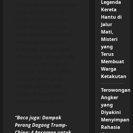
Legenda
Rothschild menjadi sorotan
Kereta
sejak awal abad ke-19,
Hantu di
dengan mereka terlibat
Jalur
dalam berbagai proyek
Mati,
besar seperti pendanaan
Misteri
perang, pembangunan
yang
kereta api, dan berbagai
Terus
infrastruktur lainnya. Pada
Membuat
puncaknya, keluarga ini
Warga
dikatakan mengendalikan
Ketakutan
sebagian besar pasar
obligasi dan memiliki
Terowongan
pengaruh besar dalam
Angker
perekonomian global.
yang
Diyakini
“Baca juga: Dampak
Menyimpan
Perang Dagang Trump-
Rahasia
China: 4 Ancaman untuk