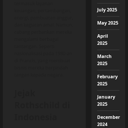
termasuk layanan
July 2025
keuangan, pertambangan,
energi, pembuatan anggur,
May 2025
dan kegiatan amal. Namun,
cabang perbankan mereka
April
mengalami berbagai
2025
tantangan. Seperti
nasionalisasi pada 1980-an
March
di Prancis, yang membuat
2025
bisnis mereka berpindah
tangan kepada negara.
February
2025
Jejak
January
Rothschild di
2025
Indonesia
December
2024