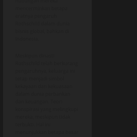
hubungan mereka
mencerminkan betapa
eratnya pengaruh
Rothschild dalam dunia
bisnis global, bahkan di
Indonesia.
Meskipun dinasti
Rothschild telah berkurang
pengaruhnya, keluarga ini
tetap menjadi simbol
kekayaan dan kekuasaan
dalam dunia perbankan
dan keuangan. Teori
konspirasi yang melingkupi
mereka, meskipun tidak
terbukti. Hal ini
menunjukkan betapa besar