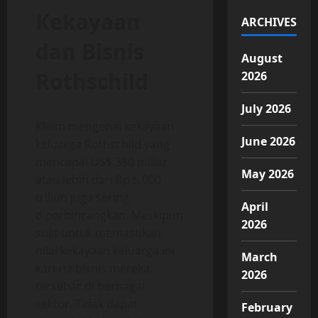
Kekayaan
ARCHIVES
dan Bisnis
August
Rothschild
2026
July 2026
Klaim mengenai kekayaan
June 2026
keluarga Rothschild yang
mencapai US$ 350 miliar
May 2026
atau lebih dari Rp 5.000
triliun juga sering
April
diperbincangkan. Meskipun
2026
sulit untuk memastikan
nilai kekayaan keluarga ini
March
karena bisnis mereka
2026
tersebar di berbagai
sektor. Tidak dapat
February