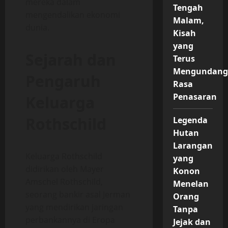
mereka dalam
Tengah
mengendalikan ekonomi
Malam,
dunia.
Kisah
yang
Sejarah dan
Terus
Mengundan
Pengaruh
Rasa
Penasaran
Keluarga
Rothschild
Legenda
Hutan
Larangan
Keluarga Rothschild
yang
didirikan oleh Mayer
Konon
Amschel Rothschild,
Menelan
seorang bankir asal Jerman
Orang
yang mendirikan jaringan
Tanpa
perbankannya di Eropa
Jejak dan