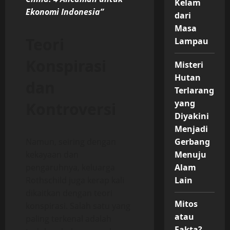
Kelam
Ekonomi Indonesia”
dari
Masa
Teori
Lampau
Konspirasi
Misteri
Hutan
dan
Terlarang
yang
Kontroversi
Diyakini
Menjadi
Namun, seiring dengan
Gerbang
kekayaan dan
Menuju
pengaruhnya, keluarga
Alam
Rothschild juga kerap kali
Lain
dikaitkan dengan teori
Mitos
konspirasi. Salah satu yang
atau
paling terkenal adalah
Fakta?