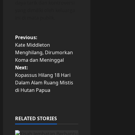
daya tarik dan kontroversi
yang dimiliki oleh keluarga
ini di mata publik.
P
Previous:
Kate Middleton
o
Menghilang, Dirumorkan
Koma dan Meninggal
s
Next:
t
Kopassus Hilang 18 Hari
Dalam Alam Ruang Mistis
n
di Hutan Papua
a
v
RELATED STORIES
i