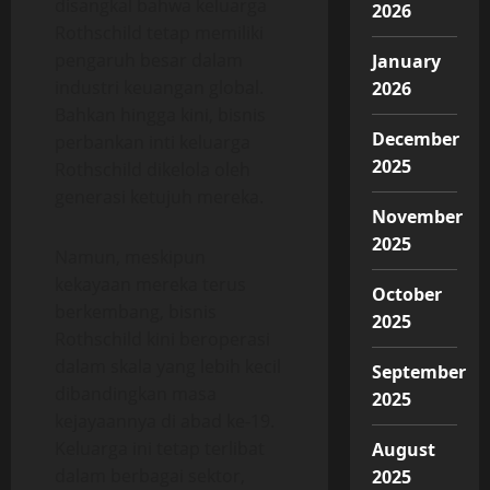
disangkal bahwa keluarga
2026
Rothschild tetap memiliki
pengaruh besar dalam
January
industri keuangan global.
2026
Bahkan hingga kini, bisnis
December
perbankan inti keluarga
2025
Rothschild dikelola oleh
generasi ketujuh mereka.
November
2025
Namun, meskipun
kekayaan mereka terus
October
berkembang, bisnis
2025
Rothschild kini beroperasi
dalam skala yang lebih kecil
September
dibandingkan masa
2025
kejayaannya di abad ke-19.
Keluarga ini tetap terlibat
August
dalam berbagai sektor,
2025