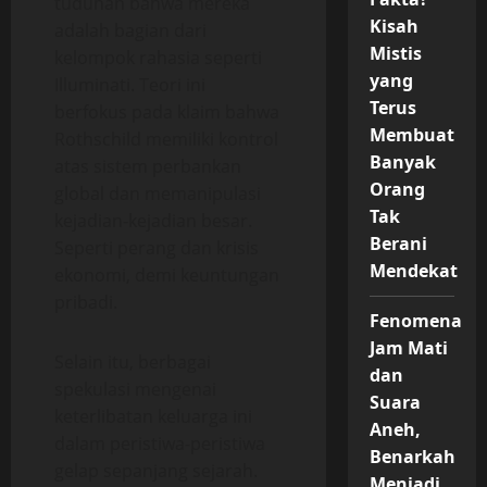
tuduhan bahwa mereka
Kisah
adalah bagian dari
Mistis
kelompok rahasia seperti
yang
Illuminati. Teori ini
Terus
berfokus pada klaim bahwa
Membuat
Rothschild memiliki kontrol
Banyak
atas sistem perbankan
Orang
global dan memanipulasi
Tak
kejadian-kejadian besar.
Berani
Seperti perang dan krisis
Mendekat
ekonomi, demi keuntungan
pribadi.
Fenomena
Jam Mati
Selain itu, berbagai
dan
spekulasi mengenai
Suara
keterlibatan keluarga ini
Aneh,
dalam peristiwa-peristiwa
Benarkah
gelap sepanjang sejarah.
Menjadi