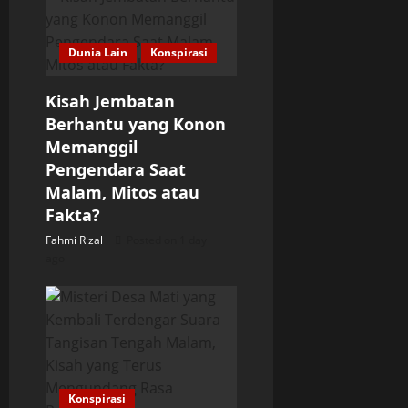
g
a
Dunia Lain
Konspirasi
t
Kisah Jembatan
Berhantu yang Konon
i
Memanggil
o
Pengendara Saat
Malam, Mitos atau
n
Fakta?
Fahmi Rizal
Posted on 1 day
ago
Konspirasi