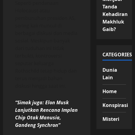
Seperti pendanaan
Tanda
Holocaust atau
Kehadiran
pembunuhan presiden AS,
Makhluk
sering kali muncul di
Gaib?
berbagai diskusi dan media
sosial. Meskipun banyak
dari tuduhan ini tidak
CATEGORIES
terbukti, kontroversi
seputar keluarga
Dunia
Rothschild tetap hidup dan
Lain
terus menjadi bahan
diskusi hingga saat ini.
Home
“Simak juga: Elon Musk
Konspirasi
Lanjutkan Rencana Implan
Chip Otak Manusia,
Misteri
Gandeng Synchron”