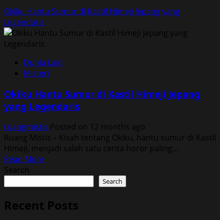
Okiku Hantu Sumur di Kastil Himeji Jepang yang
Legendaris
Dunia Lain
Misteri
Okiku Hantu Sumur di Kastil Himeji Jepang
yang Legendaris
ruangmistis
Posted on 12 months ago
Ruang Mistis – Kisah tentang Okiku, hantu sumur di Kastil
Himeji, menjadi salah satu cerita horor paling...
Read
Read More
more
Search
about
Search
Okiku
Hantu
Recent Posts
Sumur