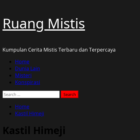
Skip
Ruang Mistis
to
content
Kumpulan Cerita Mistis Terbaru dan Terpercaya
Primary
Home
Menu
Dunia Lain
Misteri
Konspirasi
Search
for:
Home
Kastil Himeji
Kastil Himeji