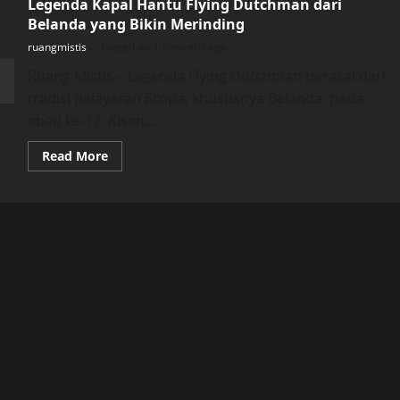
Legenda Kapal Hantu Flying Dutchman dari
Belanda yang Bikin Merinding
ruangmistis
Posted on 10 months ago
Ruang Mistis – Legenda Flying Dutchman berasal dari
tradisi pelayaran Eropa, khususnya Belanda, pada
abad ke-17. Kisah...
Read
Read More
more
about
Legenda
Kapal
Hantu
Flying
Dutchman
dari
Belanda
yang
Bikin
Merinding