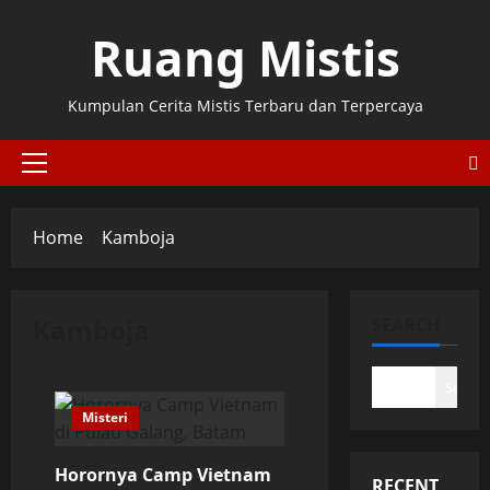
Skip
Ruang Mistis
to
content
Kumpulan Cerita Mistis Terbaru dan Terpercaya
Primary
Menu
Home
Kamboja
Kamboja
SEARCH
Search
Misteri
Horornya Camp Vietnam
RECENT