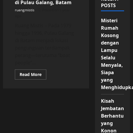
di Pulau Galang, Batam
POSTS
ruangmistis
Posted on 1 year
ago
Misteri
Ruang Mistis – Pada 1979
Rumah
hingga 1996, Pulau Galang
Kosong
di Batam menjadi lokasi
dengan
pengungsian terdampak
Lampu
perang—terutama “boat
Selalu
people”...
Menyala,
Siapa
Read
Read More
more
yang
about
Horornya
Menghidupk
Camp
Vietnam
di
Kisah
Pulau
Galang,
Jembatan
Batam
Berhantu
yang
Konon