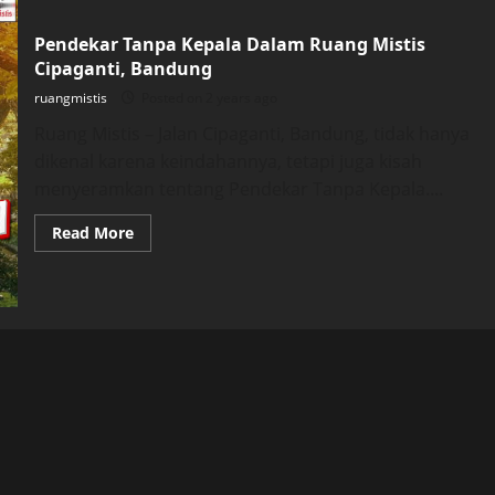
Pendekar Tanpa Kepala Dalam Ruang Mistis
Cipaganti, Bandung
ruangmistis
Posted on 2 years ago
Ruang Mistis – Jalan Cipaganti, Bandung, tidak hanya
dikenal karena keindahannya, tetapi juga kisah
menyeramkan tentang Pendekar Tanpa Kepala....
Read
Read More
more
about
Pendekar
Tanpa
Kepala
Dalam
Ruang
Mistis
Cipaganti,
Bandung