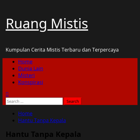
Skip
Ruang Mistis
to
content
Kumpulan Cerita Mistis Terbaru dan Terpercaya
Primary
Home
Menu
Dunia Lain
Misteri
Konspirasi
Search
for:
Home
Hantu Tanpa Kepala
Hantu Tanpa Kepala