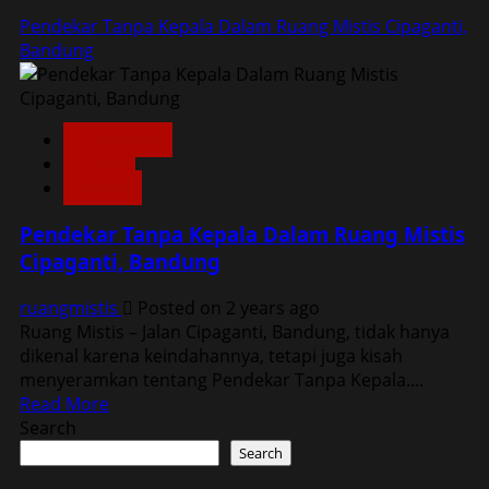
Pendekar Tanpa Kepala Dalam Ruang Mistis Cipaganti,
Bandung
Dunia Lain
Home
Misteri
Pendekar Tanpa Kepala Dalam Ruang Mistis
Cipaganti, Bandung
ruangmistis
Posted on 2 years ago
Ruang Mistis – Jalan Cipaganti, Bandung, tidak hanya
dikenal karena keindahannya, tetapi juga kisah
menyeramkan tentang Pendekar Tanpa Kepala....
Read
Read More
more
Search
about
Search
Pendekar