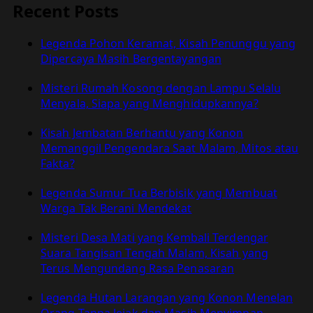
Tanpa
Recent Posts
Kepala
Dalam
Legenda Pohon Keramat, Kisah Penunggu yang
Ruang
Dipercaya Masih Bergentayangan
Mistis
Cipaganti,
Misteri Rumah Kosong dengan Lampu Selalu
Bandung
Menyala, Siapa yang Menghidupkannya?
Kisah Jembatan Berhantu yang Konon
Memanggil Pengendara Saat Malam, Mitos atau
Fakta?
Legenda Sumur Tua Berbisik yang Membuat
Warga Tak Berani Mendekat
Misteri Desa Mati yang Kembali Terdengar
Suara Tangisan Tengah Malam, Kisah yang
Terus Mengundang Rasa Penasaran
Legenda Hutan Larangan yang Konon Menelan