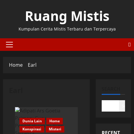
Skip
Ruang Mistis
to
content
Kumpulan Cerita Mistis Terbaru dan Terpercaya
Primary
Menu
Home
Earl
Earl
SEARCH
Search
Dunia Lain
Home
Konspirasi
Misteri
RECENT