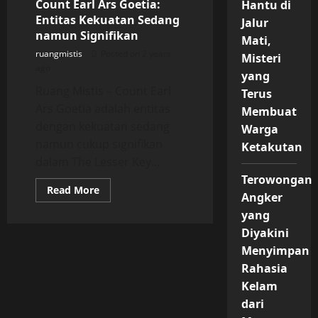
Count Earl Ars Goetia:
Hantu di
Emosi
Entitas Kekuatan Sedang
Jalur
namun Signifikan
Mati,
ruangmistis
Posted on 2 years
Misteri
ago
yang
Ruang Mistis – Count Earl
Terus
Ars Goetia adalah entitas
Membuat
dengan kekuatan sedang
Warga
namun cukup signifikan
Ketakutan
dalam The Lesser Key...
Terowongan
Read
Read More
Angker
more
about
yang
Count
Earl
Diyakini
Ars
Goetia:
Menyimpan
Entitas
Rahasia
Kekuatan
Sedang
Kelam
namun
Signifikan
dari