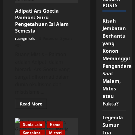
POSTS
Adipati Ars Goetia
Paimon: Guru
Kisah
Pengetahuan Isi Alam
Jembatan
Semesta
Berhantu
ruangmistis
Posted on 2 years
yang
ago
Konon
Ruang Mistis – Paimon
Memanggil
adalah Adipati dalam
Pengendara
hierarki Ars Goetia yang
Saat
sangat dihormati dalam
Malam,
dunia okultisme dan
Mitos
mistisisme....
atau
Fakta?
Read
Read More
more
about
Adipati
Legenda
Ars
Goetia
Sumur
Dunia Lain
Home
Paimon:
Tua
Konspirasi
Guru
Misteri