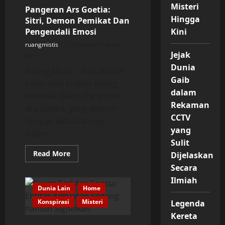
Mereka
Misteri
Pangeran Ars Goetia:
Hingga
Sitri, Demon Pemikat Dan
Pengendali Emosi
Kini
ruangmistis
Posted on 2 years
Jejak
ago
Dunia
Ruang Mistis – Sitri adalah
Gaib
salah satu entitas paling
dalam
terkenal dalam Pangeran
Rekaman
Ars Goetia, yang dikenal
CCTV
dengan kekuatannya
yang
dalam...
Sulit
Read
Read More
Dijelaskan
more
about
Secara
Pangeran
Ilmiah
Ars
Goetia:
Dunia Lain
Home
Sitri,
Konspirasi
Demon
Misteri
Legenda
Pemikat
Kereta
Dan
Pengendali