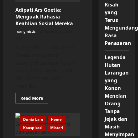
dan
Kisah
Penemu
Adipati Ars Goetia:
Harta
yang
Menguak Rahasia
Terus
Keahlian Sosial Mereka
Mengundan
ruangmistis
Posted on 2 years
Rasa
ago
Penasaran
Ruang Mistis – Adipati Ars
Goetia merupakan
Legenda
kelompok terbesar dalam
Hutan
hierarki Ars Goetia, terdiri
Larangan
dari 23 entitas yang
yang
memiliki...
Konon
Menelan
Read
Read More
more
Orang
about
Adipati
Tanpa
Ars
Jejak dan
Goetia:
Dunia Lain
Home
Menguak
Masih
Konspirasi
Rahasia
Misteri
Keahlian
Menyimpan
Sosial