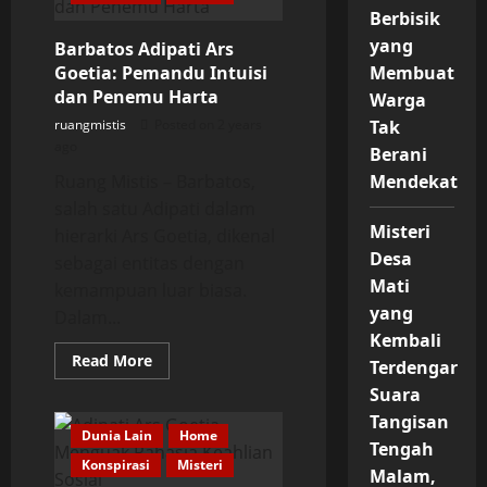
Pengetahuan
Berbisik
Isi
Alam
yang
Barbatos Adipati Ars
Semesta
Goetia: Pemandu Intuisi
Membuat
dan Penemu Harta
Warga
ruangmistis
Posted on 2 years
Tak
ago
Berani
Ruang Mistis – Barbatos,
Mendekat
salah satu Adipati dalam
Misteri
hierarki Ars Goetia, dikenal
Desa
sebagai entitas dengan
Mati
kemampuan luar biasa.
yang
Dalam...
Kembali
Read
Read More
Terdengar
more
about
Suara
Barbatos
Adipati
Tangisan
Ars
Dunia Lain
Home
Tengah
Goetia:
Konspirasi
Pemandu
Misteri
Malam,
Intuisi