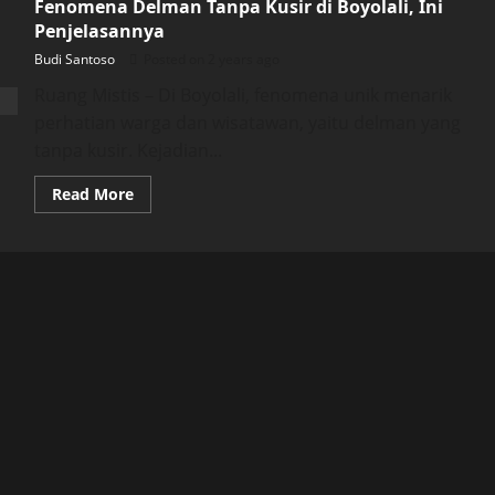
Fenomena Delman Tanpa Kusir di Boyolali, Ini
Penjelasannya
Budi Santoso
Posted on 2 years ago
Ruang Mistis – Di Boyolali, fenomena unik menarik
perhatian warga dan wisatawan, yaitu delman yang
tanpa kusir. Kejadian...
Read
Read More
more
about
Fenomena
Delman
Tanpa
Kusir
di
Boyolali,
Ini
Penjelasannya