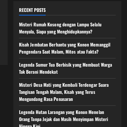
RECENT POSTS
Misteri Rumah Kosong dengan Lampu Selalu
Menyala, Siapa yang Menghidupkannya?
Kisah Jembatan Berhantu yang Konon Memanggil
Pengendara Saat Malam, Mitos atau Fakta?
Legenda Sumur Tua Berbisik yang Membuat Warga
Tak Berani Mendekat
Misteri Desa Mati yang Kembali Terdengar Suara
Tangisan Tengah Malam, Kisah yang Terus
Mengundang Rasa Penasaran
Legenda Hutan Larangan yang Konon Menelan
Orang Tanpa Jejak dan Masih Menyimpan Misteri
Hingga Kini