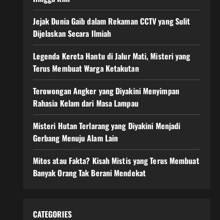
Jejak Dunia Gaib dalam Rekaman CCTV yang Sulit
Dijelaskan Secara Ilmiah
Legenda Kereta Hantu di Jalur Mati, Misteri yang
Terus Membuat Warga Ketakutan
Terowongan Angker yang Diyakini Menyimpan
Rahasia Kelam dari Masa Lampau
Misteri Hutan Terlarang yang Diyakini Menjadi
Gerbang Menuju Alam Lain
Mitos atau Fakta? Kisah Mistis yang Terus Membuat
Banyak Orang Tak Berani Mendekat
CATEGORIES