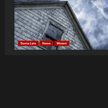
Dunia Lain
Home
Misteri