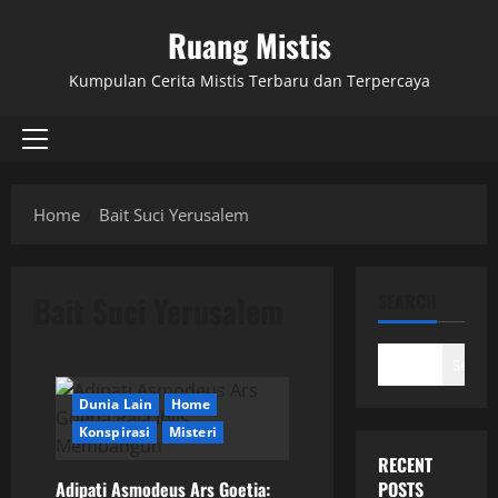
Skip
Ruang Mistis
to
content
Kumpulan Cerita Mistis Terbaru dan Terpercaya
Primary
Menu
Home
Bait Suci Yerusalem
Bait Suci Yerusalem
SEARCH
Search
Dunia Lain
Home
Konspirasi
Misteri
RECENT
Adipati Asmodeus Ars Goetia:
POSTS