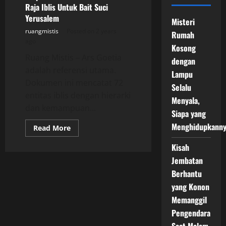
Raja Iblis Untuk Bait Suci
Yerusalem
Misteri
ruangmistis
Posted on 2 years
Rumah
ago
Kosong
Ruang Mistis – Ars Goetia
dengan
adalah referensi utama.
Lampu
Dokumen ini mencatat 72
Selalu
entitas iblis dengan hierarki
Menyala,
dan kemampuan...
Siapa yang
Menghidupkann
Read
Read More
more
about
Kisah
Adipati
Asmodeus
Jembatan
Ars
Goetia:
Berhantu
Raja
Iblis
yang Konon
Untuk
Bait
Memanggil
Suci
Pengendara
Yerusalem