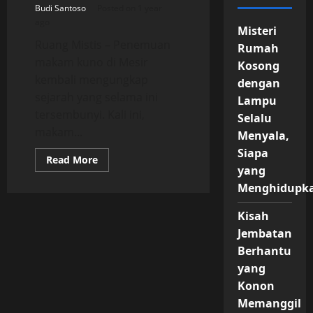
Budi Santoso
Posted on 1 year
ago
Misteri
Ruang Mistis – Penemuan
Rumah
makam kuno di Mesir
Kosong
kembali mengungkap
dengan
sejarah yang selama ini
Lampu
tersembunyi. Kali ini,
Selalu
makam...
Menyala,
Siapa
Read
Read More
more
yang
about
Menghidupk
Rahasia
Firaun
Thutmose
Kisah
II
Terungkap
Jembatan
dari
Makam
Berhantu
yang
Ditemukan
yang
Konon
Memanggil