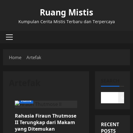
Skip
Ruang Mistis
to
content
Kumpulan Cerita Mistis Terbaru dan Terpercaya
Primary
Menu
Home
Artefak
Artefak
SEARCH
Search
Home
Rahasia Firaun Thutmose
II Terungkap dari Makam
RECENT
yang Ditemukan
POSTS