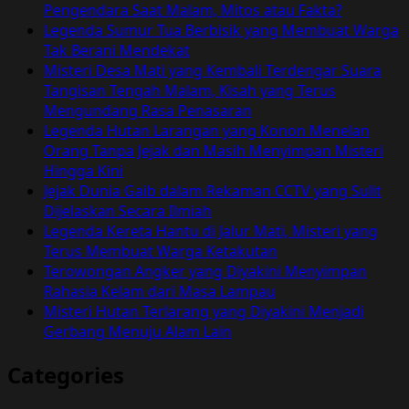
yang
Pengendara Saat Malam, Mitos atau Fakta?
Harus
Legenda Sumur Tua Berbisik yang Membuat Warga
Dihormati
Tak Berani Mendekat
Misteri Desa Mati yang Kembali Terdengar Suara
Tangisan Tengah Malam, Kisah yang Terus
Mengundang Rasa Penasaran
Legenda Hutan Larangan yang Konon Menelan
Orang Tanpa Jejak dan Masih Menyimpan Misteri
Hingga Kini
Jejak Dunia Gaib dalam Rekaman CCTV yang Sulit
Dijelaskan Secara Ilmiah
Legenda Kereta Hantu di Jalur Mati, Misteri yang
Terus Membuat Warga Ketakutan
Terowongan Angker yang Diyakini Menyimpan
Rahasia Kelam dari Masa Lampau
Misteri Hutan Terlarang yang Diyakini Menjadi
Gerbang Menuju Alam Lain
Categories