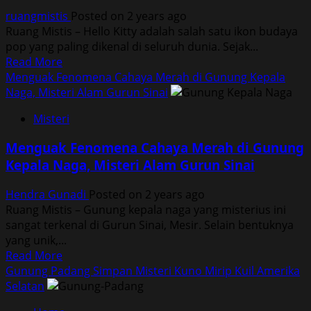
ruangmistis
Posted on 2 years ago
Ruang Mistis – Hello Kitty adalah salah satu ikon budaya
pop yang paling dikenal di seluruh dunia. Sejak...
Read
Read More
more
Menguak Fenomena Cahaya Merah di Gunung Kepala
about
Naga, Misteri Alam Gurun Sinai
Hello
Misteri
Kitty
di
Menguak Fenomena Cahaya Merah di Gunung
Mata
Kepala Naga, Misteri Alam Gurun Sinai
Sejarah
dan
Hendra Gunadi
Posted on 2 years ago
Cerita
Ruang Mistis – Gunung kepala naga yang misterius ini
Misteri
sangat terkenal di Gurun Sinai, Mesir. Selain bentuknya
di
yang unik,...
Mulut
Read
Read More
Masyarakat
more
Gunung Padang Simpan Misteri Kuno Mirip Kuil Amerika
about
Selatan
Menguak