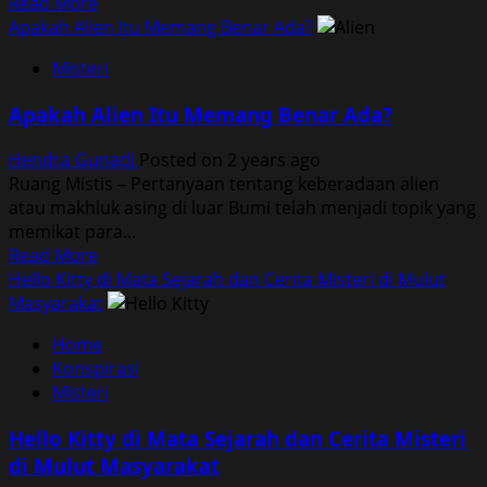
Read
Read More
more
Apakah Alien Itu Memang Benar Ada?
about
Misteri
Labubu
Terkait
Apakah Alien Itu Memang Benar Ada?
Mitologi
Tiongkok
Hendra Gunadi
Posted on 2 years ago
Lambang
Ruang Mistis – Pertanyaan tentang keberadaan alien
Rakus
atau makhluk asing di luar Bumi telah menjadi topik yang
dan
memikat para...
Serakah
Read
Read More
more
Hello Kitty di Mata Sejarah dan Cerita Misteri di Mulut
about
Masyarakat
Apakah
Home
Alien
Konspirasi
Itu
Misteri
Memang
Benar
Hello Kitty di Mata Sejarah dan Cerita Misteri
Ada?
di Mulut Masyarakat