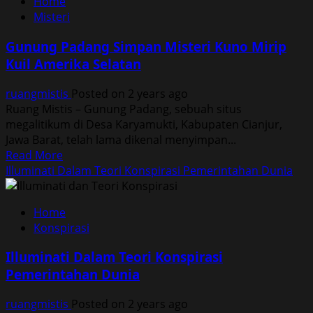
Home
Fenomena
Misteri
Cahaya
Merah
Gunung Padang Simpan Misteri Kuno Mirip
di
Kuil Amerika Selatan
Gunung
Kepala
ruangmistis
Posted on 2 years ago
Naga,
Ruang Mistis – Gunung Padang, sebuah situs
Misteri
megalitikum di Desa Karyamukti, Kabupaten Cianjur,
Alam
Jawa Barat, telah lama dikenal menyimpan...
Gurun
Read
Read More
Sinai
more
Illuminati Dalam Teori Konspirasi Pemerintahan Dunia
about
Gunung
Home
Padang
Konspirasi
Simpan
Misteri
Illuminati Dalam Teori Konspirasi
Kuno
Pemerintahan Dunia
Mirip
Kuil
ruangmistis
Posted on 2 years ago
Amerika