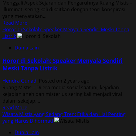
Menggali Aspek Sejarah dan Pengaruhnya Ruang Mistis –
Selatan
Illuminati sering kali dikaitkan dengan teori konspirasi
yang menyatakan...
Read
Read More
more
Horor di Sekolah: Speaker Menyala Sendiri Meski Tanpa
about
Listrik
Illuminati
Dunia Lain
Dalam
Teori
Horor di Sekolah: Speaker Menyala Sendiri
Konspirasi
Meski Tanpa Listrik
Pemerintahan
Dunia
Hendra Gunadi
Posted on 2 years ago
Ruang Mistis – Di era media sosial saat ini, kejadian-
kejadian aneh dan misterius sering kali menjadi viral
dalam sekejap....
Read
Read More
more
Wisata Mistis yang Sedang Tren: Etika dan Hal Penting
about
yang Harus Dihormati
Horor
Dunia Lain
di