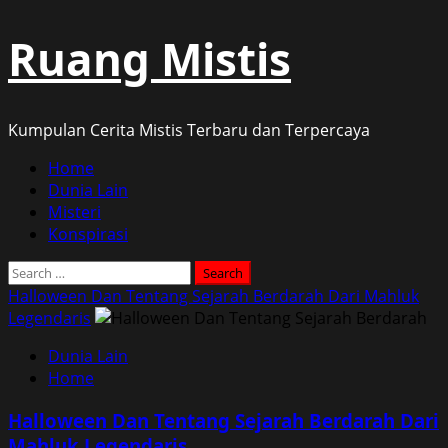
Skip
Ruang Mistis
to
content
Kumpulan Cerita Mistis Terbaru dan Terpercaya
Primary
Home
Menu
Dunia Lain
Misteri
Konspirasi
Search
for:
Halloween Dan Tentang Sejarah Berdarah Dari Mahluk
Legendaris
Dunia Lain
Home
Halloween Dan Tentang Sejarah Berdarah Dari
Mahluk Legendaris