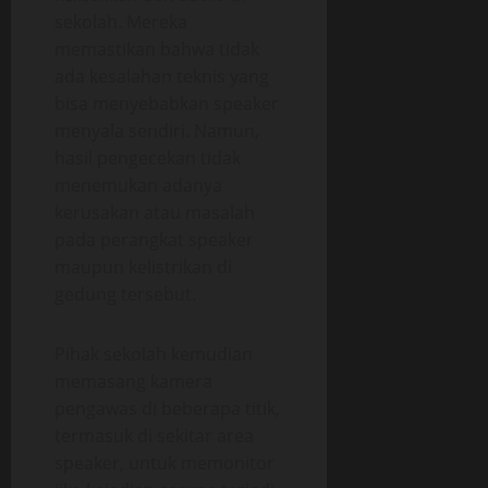
sekolah. Mereka
memastikan bahwa tidak
ada kesalahan teknis yang
bisa menyebabkan speaker
menyala sendiri. Namun,
hasil pengecekan tidak
menemukan adanya
kerusakan atau masalah
pada perangkat speaker
maupun kelistrikan di
gedung tersebut.
Pihak sekolah kemudian
memasang kamera
pengawas di beberapa titik,
termasuk di sekitar area
speaker, untuk memonitor