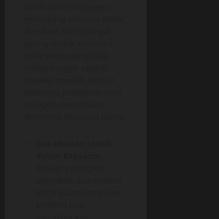
listrik atau interferensi
gelombang tertentu. Meski
demikian, hal ini sangat
jarang terjadi, terutama
pada sistem yang tidak
terlalu canggih seperti
speaker sekolah. Berikut
beberapa penjelasan yang
mungkin menjelaskan
fenomena ini secara teknis:
Sisa Muatan Listrik
dalam Kapasitor:
Setelah perangkat
dimatikan, sisa muatan
listrik dalam komponen
tertentu bisa
menyebabkan