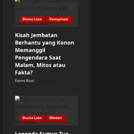
t
Dunia Lain
Konspirasi
i
o
Kisah Jembatan
Berhantu yang Konon
n
Memanggil
Pengendara Saat
Malam, Mitos atau
Fakta?
Fahmi Rizal
Posted on 1 day
ago
Dunia Lain
Misteri
Legenda Sumur Tua