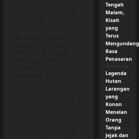
cari tahu apa yang
Tengah
sebenarnya terjadi di balik
Malam,
peristiwa ini.
Kisah
yang
Terus
Kronologi Kejadian:
Mengundan
Speaker Tiba-Tiba
Rasa
Menyala di Tengah
Penasaran
Kegelapan dan
terdengar Suara
Legenda
Misterius
Hutan
Larangan
Kejadian aneh ini terjadi
yang
pada suatu malam ketika
Konon
sekolah sudah sepi.
Menelan
Petugas keamanan yang
Orang
sedang berjaga terkejut
Tanpa
mendengar suara speaker
Jejak dan