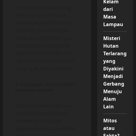
Kelam
Fenomena speaker yang
dari
menyala sendiri tanpa
Masa
adanya aliran listrik tentu
Lampau
menimbulkan berbagai
spekulasi. Ada beberapa
Misteri
kemungkinan penyebab
Hutan
kejadian ini, baik dari sisi
Terlarang
teknis maupun non-teknis
yang
yang layak untuk dibahas.
Diyakini
Menjadi
Gerbang
1. Penjelasan Teknis: Adakah
Kesalahan Sistem?
Menuju
Alam
Salah satu kemungkinan
Lain
yang bisa menjelaskan
Mitos
fenomena ini adalah
atau
adanya sisa muatan listrik
Fakta?