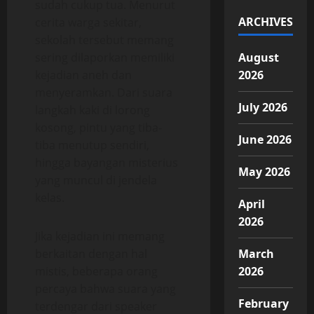
sudah cukup tua. Menurut
ARCHIVES
cerita warga sekitar,
sekolah tersebut memang
sering dilaporkan memiliki
August
kejadian aneh dan
2026
menyeramkan. Dari suara
July 2026
langkah kaki di lorong
kosong, pintu yang tiba-
June 2026
tiba menutup sendiri,
hingga bayangan misterius
May 2026
yang muncul di jendela
kelas.
April
2026
Jika kejadian ini memang
berkaitan dengan hal
March
mistis, beberapa orang
2026
percaya bahwa suara yang
February
terdengar dari speaker