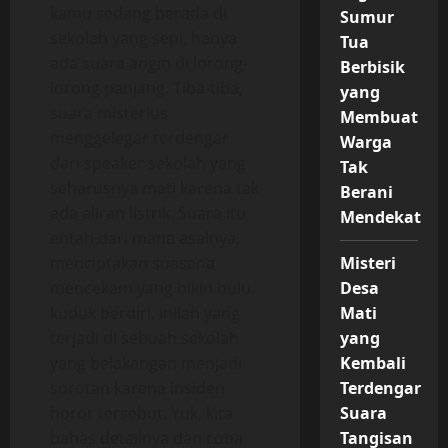
kamu sedang berada di
Sumur
sekolah yang sepi, hanya
Tua
ada suara angin di lorong-
Berbisik
lorong panjang. Tiba-tiba,
yang
suara misterius
Membuat
menggelegar terdengar
Warga
dari speaker sekolah yang
Tak
seharusnya mati karena tak
Berani
ada aliran listrik. Suara itu
Mendekat
entah dari mana asalnya,
menciptakan suasana
Misteri
mencekam yang bikin bulu
Desa
kuduk berdiri. Inilah yang
Mati
terjadi di sebuah sekolah
yang
yang belakangan menjadi
Kembali
sorotan karena insiden
Terdengar
horor tersebut. Yuk, kita
Suara
bahas detailnya dan coba
Tangisan