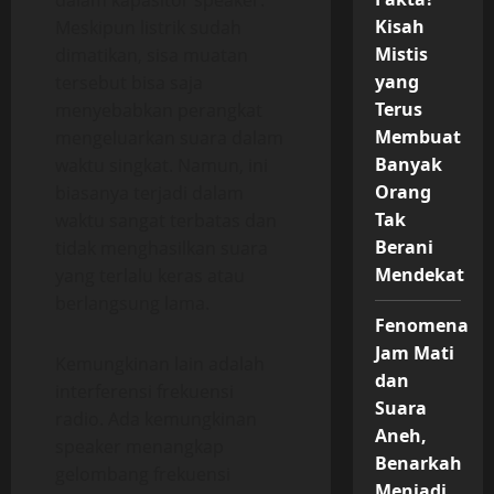
dalam kapasitor speaker.
Kisah
Meskipun listrik sudah
Mistis
dimatikan, sisa muatan
yang
tersebut bisa saja
Terus
menyebabkan perangkat
Membuat
mengeluarkan suara dalam
Banyak
waktu singkat. Namun, ini
Orang
biasanya terjadi dalam
Tak
waktu sangat terbatas dan
Berani
tidak menghasilkan suara
Mendekat
yang terlalu keras atau
berlangsung lama.
Fenomena
Jam Mati
Kemungkinan lain adalah
dan
interferensi frekuensi
Suara
radio. Ada kemungkinan
Aneh,
speaker menangkap
Benarkah
gelombang frekuensi
Menjadi