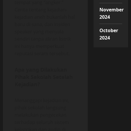
tempat yang “angker.”
Cerita tentang kejadian-
November
kejadian aneh bukanlah hal
2024
baru di sana, dan insiden
October
speaker yang menyala
2024
sendiri tanpa aliran listrik
ini hanya memperkuat
reputasi seram tersebut.
Apa yang Dilakukan
Pihak Sekolah Setelah
Kejadian?
Menanggapi kejadian ini,
pihak sekolah langsung
melakukan pengecekan
terhadap seluruh sistem
kelistrikan dan audio di