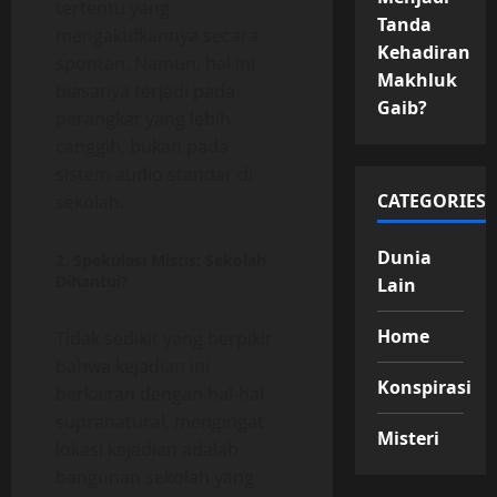
tertentu yang
Tanda
mengaktifkannya secara
Kehadiran
spontan. Namun, hal ini
Makhluk
biasanya terjadi pada
Gaib?
perangkat yang lebih
canggih, bukan pada
sistem audio standar di
CATEGORIES
sekolah.
Dunia
2. Spekulasi Mistis: Sekolah
Dihantui?
Lain
Home
Tidak sedikit yang berpikir
bahwa kejadian ini
Konspirasi
berkaitan dengan hal-hal
supranatural, mengingat
Misteri
lokasi kejadian adalah
bangunan sekolah yang