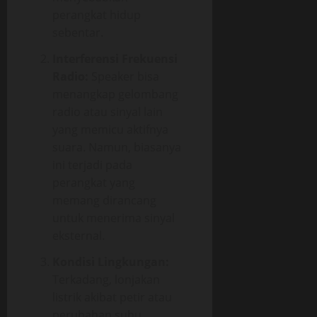
perangkat hidup
sebentar.
Interferensi Frekuensi
Radio:
Speaker bisa
menangkap gelombang
radio atau sinyal lain
yang memicu aktifnya
suara. Namun, biasanya
ini terjadi pada
perangkat yang
memang dirancang
untuk menerima sinyal
eksternal.
Kondisi Lingkungan:
Terkadang, lonjakan
listrik akibat petir atau
perubahan suhu