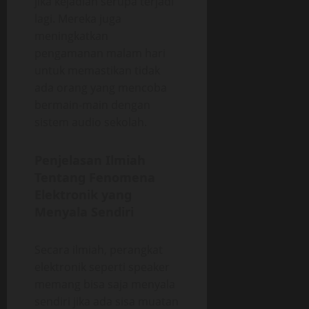
jika kejadian serupa terjadi
lagi. Mereka juga
meningkatkan
pengamanan malam hari
untuk memastikan tidak
ada orang yang mencoba
bermain-main dengan
sistem audio sekolah.
Penjelasan Ilmiah
Tentang Fenomena
Elektronik yang
Menyala Sendiri
Secara ilmiah, perangkat
elektronik seperti speaker
memang bisa saja menyala
sendiri jika ada sisa muatan