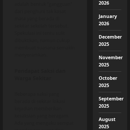
2026
adalah bentuk “gangguan”
dari penghuni tak kasat
January
mata yang berada di
2026
sekitar sekolah tersebut.
Spekulasi ini tentu sulit
December
dibuktikan, namun cukup
2025
membuat suasana semakin
menyeramkan.
November
2025
Pendapat Saksi dan
Warga Sekitar
October
2025
Beberapa saksi yang
September
berada di sekitar lokasi
2025
kejadian memberikan
kesaksian yang beragam.
August
Ada yang mengaku sempat
2025