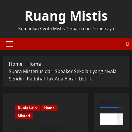
Skip
Ruang Mistis
to
content
Kumpulan Cerita Mistis Terbaru dan Terpercaya
Primary
Menu
Home
Home
Suara Misterius dari Speaker Sekolah yang Nyala
Sendiri, Padahal Tak Ada Aliran Listrik
SEARCH
Dunia Lain
Home
Misteri
Search
Suara Misterius