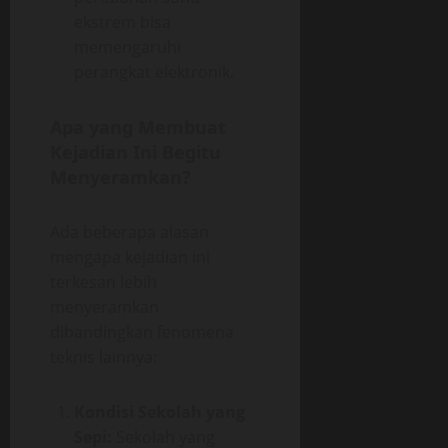
ekstrem bisa
memengaruhi
perangkat elektronik.
Apa yang Membuat
Kejadian Ini Begitu
Menyeramkan?
Ada beberapa alasan
mengapa kejadian ini
terkesan lebih
menyeramkan
dibandingkan fenomena
teknis lainnya:
Kondisi Sekolah yang
Sepi:
Sekolah yang