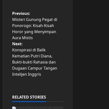
P
Previous:
Misteri Gunung Pegat di
o
Ponorogo: Kisah-Kisah
Horor yang Menyimpan
s
Aura Mistis
t
Next:
Konspirasi di Balik
n
Kematian Putri Diana,
Bukti-bukti Rahasia dan
a
Dugaan Campur Tangan
v
Intelijen Inggris
i
g
RELATED STORIES
a