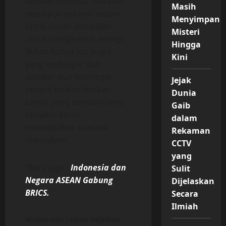
sekolah menyala tiba-tiba,
Masih
meskipun seluruh sistem
Menyimpan
listrik sudah dimatikan
Misteri
untuk menghemat energi.
Hingga
Bukan hanya itu, suara
Kini
yang terdengar dari
speaker pun terdengar
Jejak
seperti bisikan-bisikan
Dunia
samar yang semakin lama
Gaib
semakin keras,
dalam
menciptakan suasana
Rekaman
mencekam.
CCTV
yang
“Baca juga :
Indonesia dan
Sulit
Negara ASEAN Gabung
Dijelaskan
BRICS.
“
Secara
Ilmiah
Waktu dan Lokasi Kejadian