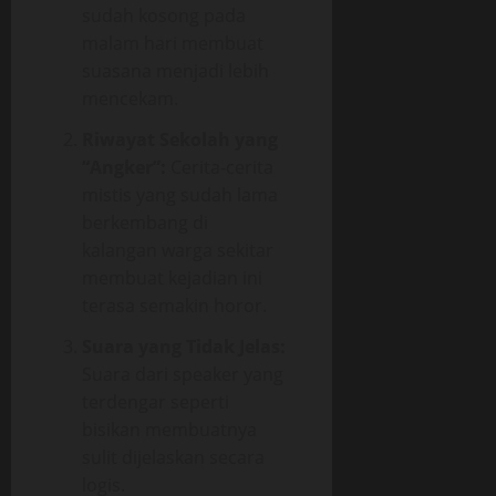
sudah kosong pada
malam hari membuat
suasana menjadi lebih
mencekam.
Riwayat Sekolah yang
“Angker”:
Cerita-cerita
mistis yang sudah lama
berkembang di
kalangan warga sekitar
membuat kejadian ini
terasa semakin horor.
Suara yang Tidak Jelas:
Suara dari speaker yang
terdengar seperti
bisikan membuatnya
sulit dijelaskan secara
logis.