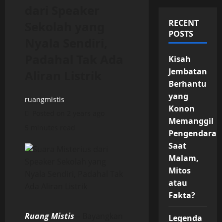
dari Speaker
RECENT
Sekolah yang
POSTS
Nyala Sendiri,
Padahal Tak Ada
Kisah
Jembatan
Aliran Listrik
Berhantu
yang
ruangmistis
Konon
Posted on 2 years ago
Memanggil
5 minutes read
Pengendara
Saat
Malam,
Mitos
atau
Fakta?
Ruang Mistis
– Bayangkan
Legenda