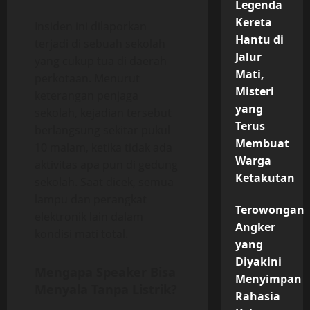
Legenda
Kereta
Insiden ini dilaporkan
Hantu di
terjadi di sebuah sekolah
Jalur
yang cukup tua di daerah
Mati,
perkotaan. Menurut
Misteri
keterangan penjaga
yang
sekolah, kejadian tersebut
Terus
berlangsung sekitar pukul
Membuat
10 malam, ketika tidak ada
Warga
aktivitas apa pun di gedung
Ketakutan
sekolah. Saat dicek, semua
lampu dan perangkat
Terowongan
elektronik lain dalam
Angker
kondisi mati total.
yang
Diyakini
Mengapa Speaker Bisa
Menyimpan
Menyala Tanpa Listrik?
Rahasia