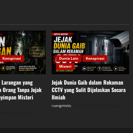
Konspirasi
Dunia Lain
Konspirasi
Misteri
 Larangan yang
Jejak Dunia Gaib dalam Rekaman
 Orang Tanpa Jejak
CCTV yang Sulit Dijelaskan Secara
yimpan Misteri
Ilmiah
ruangmistis
Posted on 2 weeks ago
sted on 1 week ago