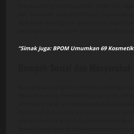
merasa sering disalahpahami. Selain itu, tu
dari dunia lain juga memerlukan mental yang 
agar tidak terpengaruh oleh hal-hal negatif y
tantangan utama dalam menjalani profesi se
“Simak juga: BPOM Umumkan 69 Kosmetik B
Dampak Sosial dan Masyarakat
Masyarakat sering kali memiliki pandangan 
Beberapa orang memandang profesi ini denga
sementara yang lain merasa takut atau bahka
menyadari bahwa dirinya harus bisa menjem
pemahaman yang lebih baik kepada orang-oran
bukan hanya terletak pada kemampuan untuk m