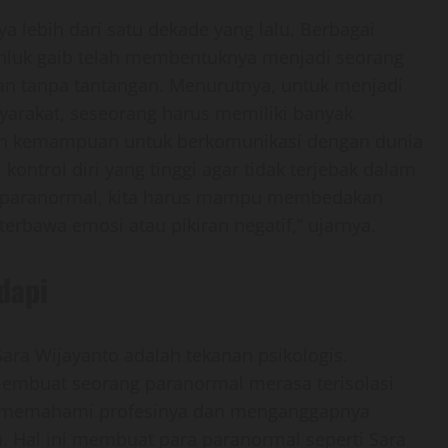
a lebih dari satu dekade yang lalu. Berbagai
hluk gaib telah membentuknya menjadi seorang
an tanpa tantangan. Menurutnya, untuk menjadi
yarakat, seseorang harus memiliki banyak
lain kemampuan untuk berkomunikasi dengan dunia
kontrol diri yang tinggi agar tidak terjebak dalam
ng paranormal, kita harus mampu membedakan
 terbawa emosi atau pikiran negatif,” ujarnya.
dapi
Sara Wijayanto adalah tekanan psikologis.
membuat seorang paranormal merasa terisolasi
ak memahami profesinya dan menganggapnya
. Hal ini membuat para paranormal seperti Sara