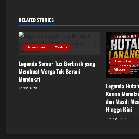
t
n
RELATED STORIES
a
v
Dunia Lain
Misteri
i
Dunia Lain
Legenda Sumur Tua Berbisik yang
g
Misteri
Membuat Warga Tak Berani
Mendekat
a
Legenda Hutan
Fahmi Rizal
Posted on 3 days ago
t
Konon Menelan
dan Masih Men
i
Hingga Kini
ruangmistis
Po
o
n