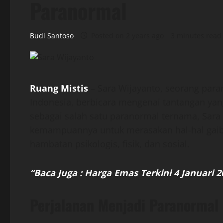
Paranormal
Budi Santoso
Posted on 2 years ago
3 minutes read
Ruang Mistis
– Sara Wijayanto, seorang paran
Indonesia, berbicara mengenai tantangan yan
sebagai salah satu paranormal ternama, Sara
kemampuannya untuk merasakan hal-hal gaib,
hambatan psikologis, fisik, dan sosial.
“Baca Juga : Harga Emas Terkini 4 Januari
Perjalanan Menjadi Paranormal