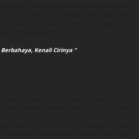
gasnya yang melibatkan komunikasi dengan makhluk
kuat. “Kita harus bisa menjaga keseimbangan batin
ang kita temui,” tambahnya. Ini menjadi bagian dari
bagai seorang paranormal.
erbahaya, Kenali Cirinya “
yang sangat berbeda mengenai paranormal.
n penuh kekaguman dan rasa ingin tahu,
n skeptis terhadap kemampuan yang dimiliki. Sara
batani dua pandangan ini dan memberikan
g di sekitarnya. Menurutnya, tantangan terbesar
elihat atau merasakan hal-hal gaib, tetapi juga