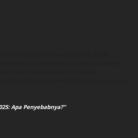
ormal yang telah dikenal luas oleh publik
g dihadapi dalam menjalani profesinya. Dikenal
 tak hanya mengandalkan insting atau
 tetapi juga harus berhadapan dengan berbagai
 2025: Apa Penyebabnya?”