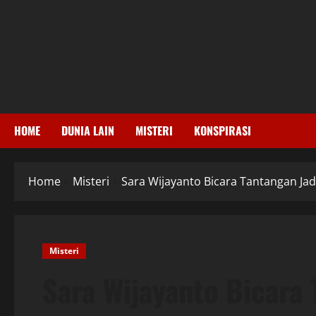
Skip
to
content
HOME
DUNIA LAIN
MISTERI
KONSPIRASI
Home
Misteri
Sara Wijayanto Bicara Tantangan Ja
Misteri
Sara Wijayanto Bicara 