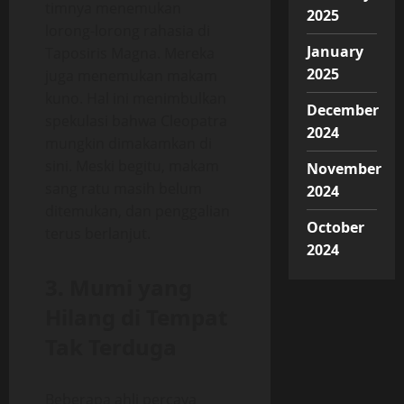
timnya menemukan
2025
lorong-lorong rahasia di
January
Taposiris Magna. Mereka
2025
juga menemukan makam
kuno. Hal ini menimbulkan
December
spekulasi bahwa Cleopatra
2024
mungkin dimakamkan di
sini. Meski begitu, makam
November
sang ratu masih belum
2024
ditemukan, dan penggalian
October
terus berlanjut.
2024
3. Mumi yang
Hilang di Tempat
Tak Terduga
Beberapa ahli percaya