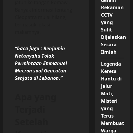
dalam
jatuh ke tangan Romawi.
Rekaman
Banyak informasi tentang
CCTV
Cleopatra mulai hilang,
yang
termasuk lokasi
Sulit
makamnya.
Dijelaskan
Secara
“baca juga : Benjamin
Ilmiah
Netanyahu Tolak
Permintaan Emmanuel
Legenda
Macron soal Gencatan
Kereta
Senjata di Lebanon.”
Hantu di
Jalur
Mati,
Apa yang
Misteri
Terjadi
yang
Terus
Setelah
Membuat
Warga