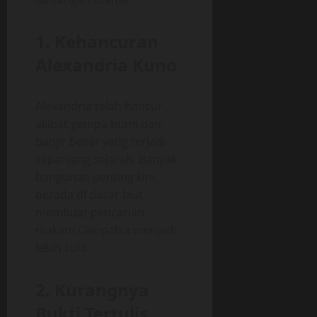
1. Kehancuran
Alexandria Kuno
Alexandria telah hancur
akibat gempa bumi dan
banjir besar yang terjadi
sepanjang sejarah. Banyak
bangunan penting kini
berada di dasar laut,
membuat pencarian
makam Cleopatra menjadi
lebih sulit.
2. Kurangnya
Bukti Tertulis