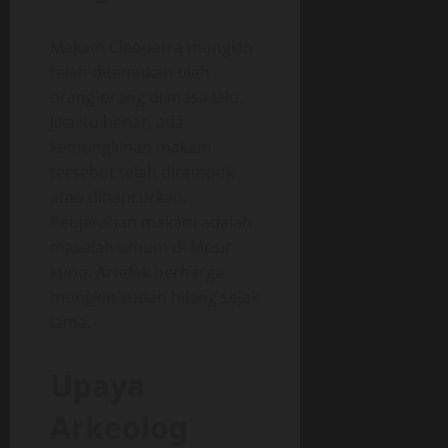
Makam Cleopatra mungkin
telah ditemukan oleh
orang-orang di masa lalu.
Jika itu benar, ada
kemungkinan makam
tersebut telah dirampok
atau dihancurkan.
Penjarahan makam adalah
masalah umum di Mesir
kuno. Artefak berharga
mungkin sudah hilang sejak
lama.
Upaya
Arkeolog