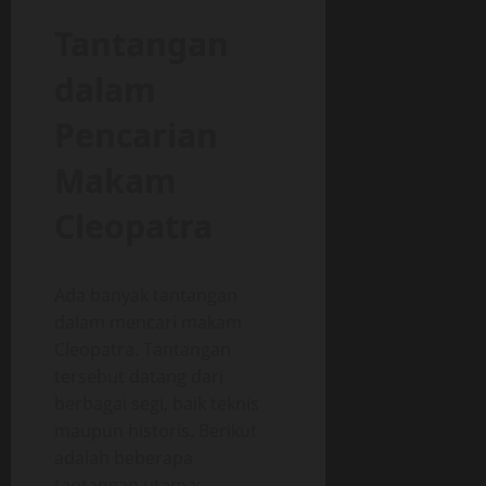
Tantangan
dalam
Pencarian
Makam
Cleopatra
Ada banyak tantangan
dalam mencari makam
Cleopatra. Tantangan
tersebut datang dari
berbagai segi, baik teknis
maupun historis. Berikut
adalah beberapa
tantangan utama: