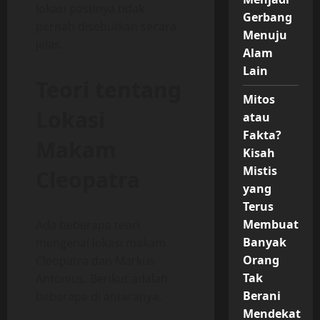
lokasi pastinya tidak
Gerbang
pernah disebutkan secara
Menuju
jelas.
Alam
Lain
Teori tentang
Mitos
Lokasi
atau
Fakta?
Makam
Kisah
Mistis
Cleopatra
yang
Terus
Membuat
Ada beberapa teori
Banyak
mengenai lokasi makam
Orang
Cleopatra dan Markus
Tak
Antonius. Berikut adalah
Berani
beberapa di antaranya:
Mendekat