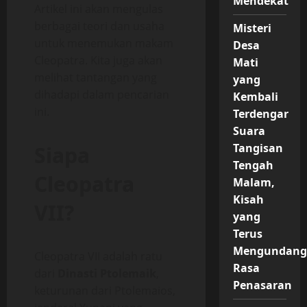
Mendekat
Artikel ini akan mengulas
berbagai teori dan usaha
Misteri
untuk menemukan makam
Desa
Cleopatra. Kita juga akan
Mati
melihat tantangan yang
yang
dihadapi dalam pencarian
Kembali
ini.
Terdengar
Suara
Tangisan
Siapa
Tengah
Cleopatra
Malam,
Kisah
VII?
yang
Terus
Mengundang
Cleopatra VII adalah ratu
Rasa
dari
Dinasti Ptolemaik
,
Penasaran
keturunan dari Ptolemaios,