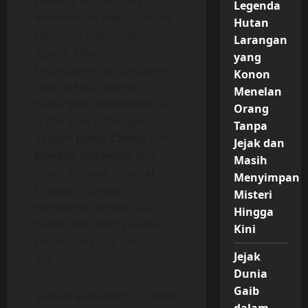
jenderal Yunani yang
Legenda
memerintah Mesir setelah
Hutan
kematian Aleksander
Larangan
Agung. Selain
yang
kecerdasannya, Cleopatra
Konon
juga terkenal karena
Menelan
hubungan diplomatisnya.
Orang
Ia menjalin hubungan
Tanpa
dengan
Julius Caesar
dan
Jejak dan
Markus Antonius
, dua
Masih
tokoh Romawi terkenal.
Menyimpan
Cleopatra diyakini
Misteri
meninggal dengan cara
Hingga
bunuh diri menggunakan
Kini
racun ular pada tahun 30
Jejak
SM.
Dunia
Gaib
Setelah kematiannya, Mesir