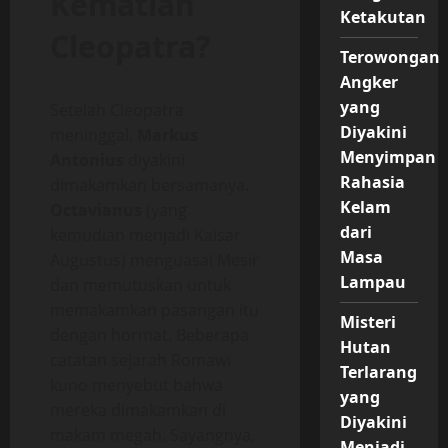
Kematian
Ketakutan
Cleopatra?
Terowongan
Angker
yang
Setelah Cleopatra
Diyakini
meninggal,
Markus
Menyimpan
Antonius
diyakini
Rahasia
dimakamkan bersamanya.
Kelam
Octavianus
(yang
dari
kemudian menjadi Kaisar
Masa
Augustus) menguasai Mesir
Lampau
dan memutuskan untuk
memakamkan pasangan itu
Misteri
dengan hormat. Beberapa
Hutan
catatan sejarah Romawi
Terlarang
kuno menyebut bahwa
yang
mereka dimakamkan di
Diyakini
makam megah. Sayangnya,
Menjadi