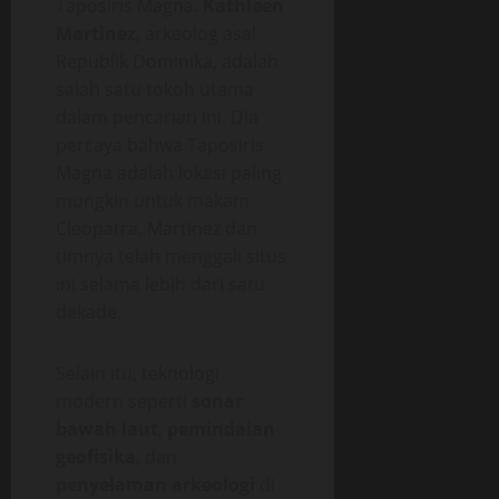
Taposiris Magna.
Kathleen
Martinez
, arkeolog asal
Republik Dominika, adalah
salah satu tokoh utama
dalam pencarian ini. Dia
percaya bahwa Taposiris
Magna adalah lokasi paling
mungkin untuk makam
Cleopatra. Martinez dan
timnya telah menggali situs
ini selama lebih dari satu
dekade.
Selain itu, teknologi
modern seperti
sonar
bawah laut
,
pemindaian
geofisika
, dan
penyelaman arkeologi
di