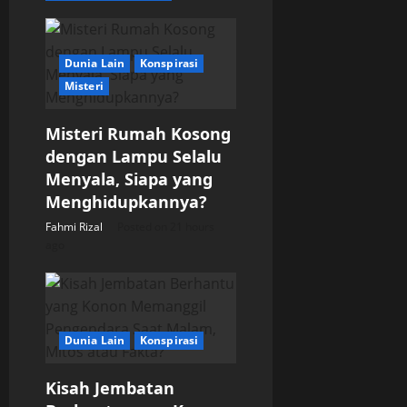
a
t
Dunia Lain
Konspirasi
i
Misteri
o
Misteri Rumah Kosong
dengan Lampu Selalu
n
Menyala, Siapa yang
Menghidupkannya?
Fahmi Rizal
Posted on 21 hours
ago
Dunia Lain
Konspirasi
Kisah Jembatan