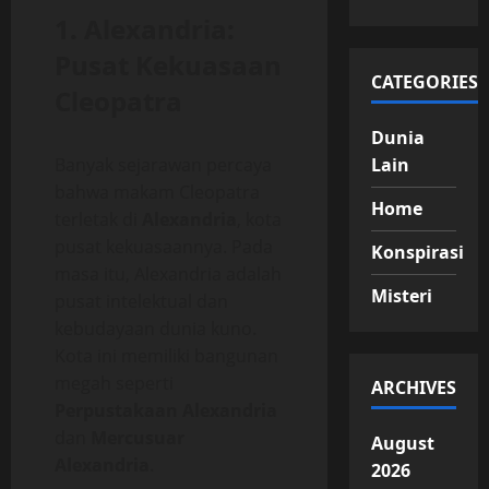
1. Alexandria:
Pusat Kekuasaan
CATEGORIES
Cleopatra
Dunia
Banyak sejarawan percaya
Lain
bahwa makam Cleopatra
Home
terletak di
Alexandria
, kota
pusat kekuasaannya. Pada
Konspirasi
masa itu, Alexandria adalah
Misteri
pusat intelektual dan
kebudayaan dunia kuno.
Kota ini memiliki bangunan
megah seperti
ARCHIVES
Perpustakaan Alexandria
dan
Mercusuar
August
Alexandria
.
2026