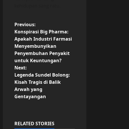
kehidupan sang ratu.
P
Previous:
Konspirasi Big Pharma:
o
Apakah Industri Farmasi
Menyembunyikan
s
Penyembuhan Penyakit
t
untuk Keuntungan?
Next:
n
Legenda Sundel Bolong:
Kisah Tragis di Balik
a
Arwah yang
v
Gentayangan
i
g
RELATED STORIES