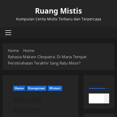
Skip
Ruang Mistis
to
content
Kumpulan Cerita Mistis Terbaru dan Terpercaya
Primary
Menu
Home
Home
Rahasia Makam Cleopatra: Di Mana Tempat
Peristirahatan Terakhir Sang Ratu Mesir?
SEARCH
Home
Konspirasi
Misteri
Rahasia
Search
Makam