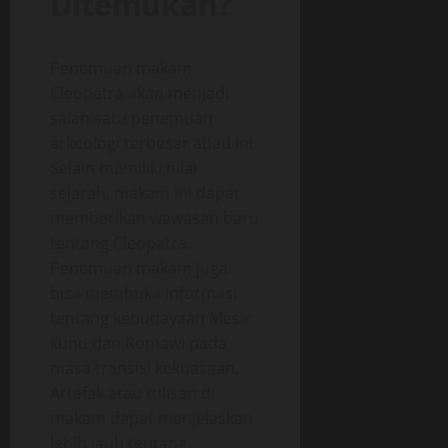
Ditemukan?
Penemuan makam
Cleopatra akan menjadi
salah satu penemuan
arkeologi terbesar abad ini.
Selain memiliki nilai
sejarah, makam ini dapat
memberikan wawasan baru
tentang Cleopatra.
Penemuan makam juga
bisa membuka informasi
tentang kebudayaan Mesir
kuno dan Romawi pada
masa transisi kekuasaan.
Artefak atau tulisan di
makam dapat menjelaskan
lebih jauh tentang