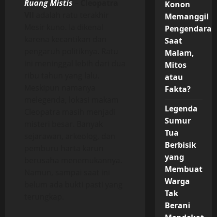
Ruang Mistis
–
Cleopatra
Konon
VII
adalah ratu terakhir
Memanggil
Mesir kuno. Ia dikenal
Pengendara
karena kecantikan dan
Saat
pengaruh politiknya. Ratu
Malam,
ini meninggal lebih dari dua
Mitos
ribu tahun yang lalu.
atau
Meskipun namanya
Fakta?
melegenda, lokasi makam
Legenda
Cleopatra masih menjadi
Sumur
misteri besar. Banyak
Tua
sejarawan, arkeolog, dan
Berbisik
pemburu harta karun
yang
berusaha menemukannya.
Membuat
Namun, sampai saat ini
Warga
belum ada bukti pasti yang
Tak
terungkap.
Berani