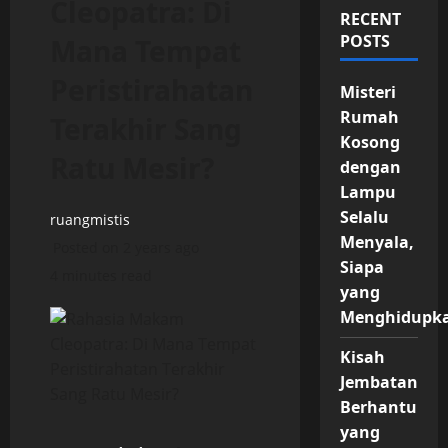
Cleopatra: Di
RECENT
POSTS
Mana Tempat
Peristirahatan
Misteri
Rumah
Terakhir Sang
Kosong
Ratu Mesir?
dengan
Lampu
Selalu
ruangmistis
Menyala,
Posted on 2 years ago
Siapa
4 minutes read
yang
Menghidupk
Kisah
Jembatan
Berhantu
yang