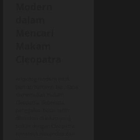
Modern
dalam
Mencari
Makam
Cleopatra
Arkeolog modern tidak
pernah berhenti berusaha
menemukan makam
Cleopatra. Beberapa
penggalian besar telah
dilakukan di lokasi yang
terkait dengan Cleopatra,
termasuk Alexandria dan