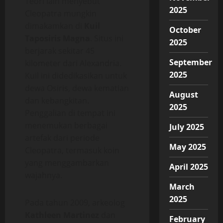
Teori lain menyebut
2025
Cleopatra mungkin
dimakamkan di
Kuil
October
Taposiris Magna
. Situs ini
2025
berjarak sekitar 45
September
kilometer dari Alexandria.
2025
Kuil ini didedikasikan untuk
dewa Osiris, dewa kematian
August
dan kebangkitan.
2025
Penggalian di tempat ini
menemukan berbagai
July 2025
artefak dari periode
May 2025
Cleopatra, termasuk koin
yang menggambarkan
April 2025
wajahnya.
March
2025
Pada tahun 2009, arkeolog
Kathleen Martinez
dan
February