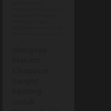
Alexandria telah
memberikan harapan baru.
Para peneliti berharap
teknologi ini dapat
mengungkap makam yang
tersembunyi di dasar laut.
Mengapa
Makam
Cleopatra
Sangat
Penting
untuk