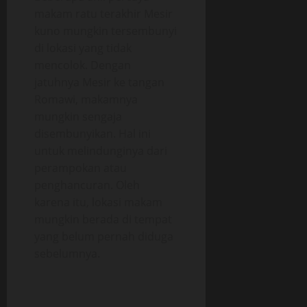
makam ratu terakhir Mesir
kuno mungkin tersembunyi
di lokasi yang tidak
mencolok. Dengan
jatuhnya Mesir ke tangan
Romawi, makamnya
mungkin sengaja
disembunyikan. Hal ini
untuk melindunginya dari
perampokan atau
penghancuran. Oleh
karena itu, lokasi makam
mungkin berada di tempat
yang belum pernah diduga
sebelumnya.