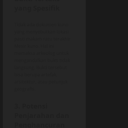
yang Spesifik
Tidak ada dokumen kuno
yang menyebutkan lokasi
pasti makam ratu terakhir
Mesir kuno. Hal ini
memaksa arkeolog untuk
mengandalkan bukti tidak
langsung. Bukti tersebut
bisa berupa artefak,
arsitektur, atau petunjuk
geografis.
3. Potensi
Penjarahan dan
Penghancuran