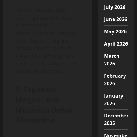
July 2026
Namun, bencana alam
seperti gempa bumi dan
June 2026
tsunami telah
May 2026
menenggelamkan sebagian
besar kota kuno ini. Jika
April 2026
makam Cleopatra ada di
Alexandria, kemungkinan
March
besar situs tersebut sudah
2026
berada di dasar laut.
February
2026
2. Taposiris
January
Magna: Kuil
2026
Misterius Dekat
December
Alexandria
2025
November