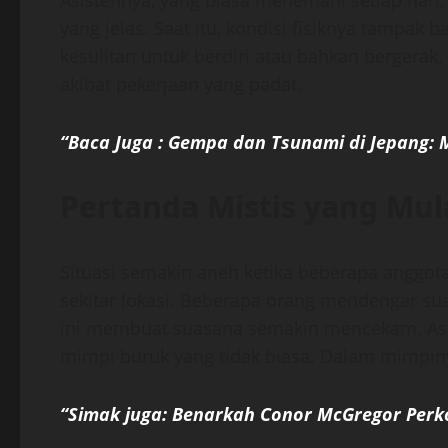
Asistennya, yang biasa menemani setiap hari
yang jelas. Saat itu, kondisi fisiknya tampak
kesulitan untuk berdiri atau bahkan bergerak. 
akibat pekerjaan yang padat.
“Baca Juga : Gempa dan Tsunami di Jepang: 
Pertanda Mistis yang Mula
Situasi semakin aneh ketika beberapa anggot
sekitar lokasi. Beberapa orang mendengar su
ini membuat suasana semakin mencekam. Asi
mimpi buruk yang tidak biasa. Dalam mimpinya,
“Simak juga: Benarkah Conor McGregor Perko