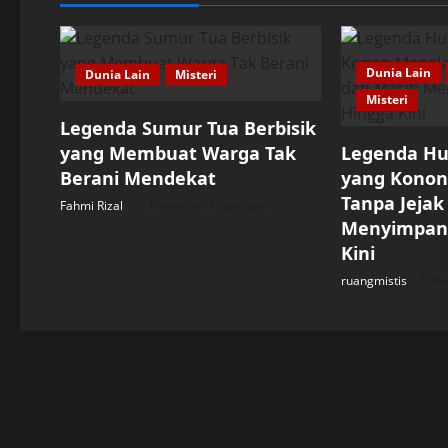
a
v
Dunia Lain
Dunia Lain
Misteri
i
Misteri
Legenda Sumur Tua Berbisik
g
yang Membuat Warga Tak
Legenda Hu
Berani Mendekat
yang Konon
a
Tanpa Jejak
Fahmi Rizal
Posted on 4 days ago
t
Menyimpan 
Kini
i
ruangmistis
Po
o
n