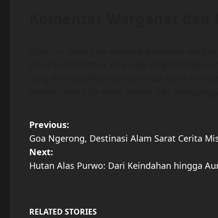
Komentar Warganet dan
Kisah ini tentu saja menarik perhatian war
Jessica dan timnya. Ada juga yang berbagi pe
yang menyarankan Jessica untuk lebih sering 
Namun, ada pula yang skeptis dan mengangga
P
Previous:
Goa Ngerong, Destinasi Alam Sarat Cerita Mis
o
Next:
s
Hutan Alas Purwo: Dari Keindahan hingga Aur
t
n
RELATED STORIES