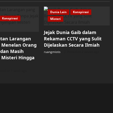
Dunia Lain
Konspirasi
Konspirasi
Misteri
Jejak Dunia Gaib dalam
tan Larangan
Rekaman CCTV yang Sulit
 Menelan Orang
Dijelaskan Secara Ilmiah
 dan Masih
ruangmistis
Posted on 2 weeks ago
Misteri Hingga
sted on 1 week ago