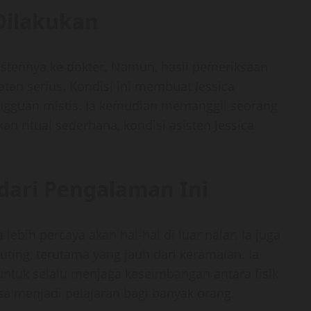
Dilakukan
stennya ke dokter. Namun, hasil pemeriksaan
an serius. Kondisi ini membuat Jessica
guan mistis. Ia kemudian memanggil seorang
an ritual sederhana, kondisi asisten Jessica
 dari Pengalaman Ini
bih percaya akan hal-hal di luar nalar. Ia juga
uting, terutama yang jauh dari keramaian. Ia
untuk selalu menjaga keseimbangan antara fisik
bisa menjadi pelajaran bagi banyak orang.