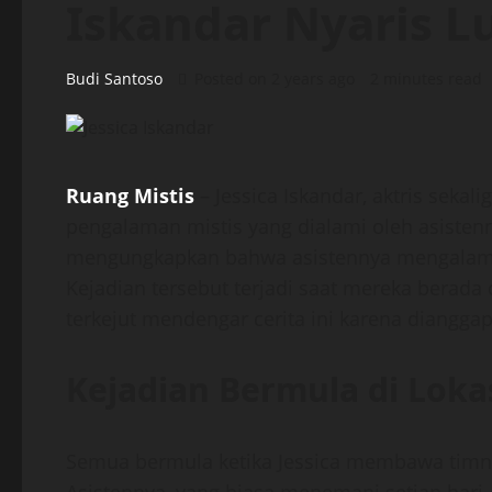
Iskandar Nyaris 
Budi Santoso
Posted on 2 years ago
2 minutes read
Ruang Mistis
– Jessica Iskandar, aktris sekal
pengalaman mistis yang dialami oleh asisten
mengungkapkan bahwa asistennya mengalami k
Kejadian tersebut terjadi saat mereka berada d
terkejut mendengar cerita ini karena dianggap 
Kejadian Bermula di Loka
Semua bermula ketika Jessica membawa timnya