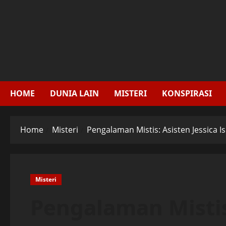
Skip
to
content
HOME
DUNIA LAIN
MISTERI
KONSPIRASI
Home
Misteri
Pengalaman Mistis: Asisten Jessica 
Misteri
Pengalaman Mistis: