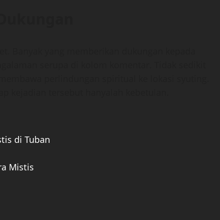
 Dukungan
ganet. Banyak yang memberikan dukungan kepada
ngalaman serupa di kolom komentar. Tidak sedikit
membawa perlindungan spiritual ke lokasi syuting.
p kejadian tersebut hanyalah kebetulan.
tis di Tuban
a Mistis