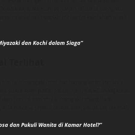
, tiba-tiba mengeluh merasa lemas tanpa sebab
 baik-baik saja. Namun, perlahan-lahan ia mengaku
Jessica awalnya berpikir itu hanya kelelahan biasa
Miyazaki dan Kochi dalam Siaga”
i Terlihat
a tim lain mengaku melihat bayangan misterius di
ara-suara aneh pada malam hari. Kejadian-kejadian
sten Jessica pun mulai mengaku mengalami
 ia merasa seperti ditarik oleh sosok tak dikenal.
sa dan Pukuli Wanita di Kamar Hotel?”