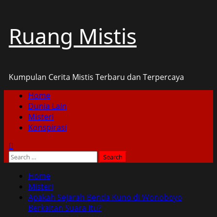
Skip
Ruang Mistis
to
content
Kumpulan Cerita Mistis Terbaru dan Terpercaya
Primary
Home
Menu
Dunia Lain
Misteri
Konspirasi
Search
for:
Home
Misteri
Apakah Sejarah Benda Kuno di Wonoboyo
Berkaitan Suara Itu?