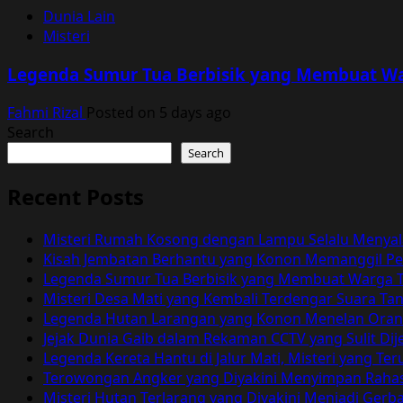
Dunia Lain
Misteri
Legenda Sumur Tua Berbisik yang Membuat Wa
Fahmi Rizal
Posted on 5 days ago
Search
Search
Recent Posts
Misteri Rumah Kosong dengan Lampu Selalu Menyal
Kisah Jembatan Berhantu yang Konon Memanggil Pen
Legenda Sumur Tua Berbisik yang Membuat Warga T
Misteri Desa Mati yang Kembali Terdengar Suara T
Legenda Hutan Larangan yang Konon Menelan Orang 
Jejak Dunia Gaib dalam Rekaman CCTV yang Sulit Dij
Legenda Kereta Hantu di Jalur Mati, Misteri yang 
Terowongan Angker yang Diyakini Menyimpan Rahas
Misteri Hutan Terlarang yang Diyakini Menjadi Ger