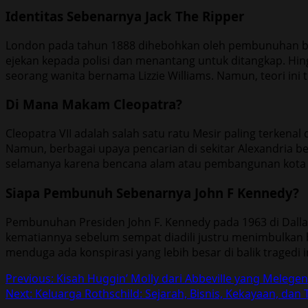
Identitas Sebenarnya Jack The Ripper
London pada tahun 1888 dihebohkan oleh pembunuhan brut
ejekan kepada polisi dan menantang untuk ditangkap. Hing
seorang wanita bernama Lizzie Williams. Namun, teori ini t
Di Mana Makam Cleopatra?
Cleopatra VII adalah salah satu ratu Mesir paling terkena
Namun, berbagai upaya pencarian di sekitar Alexandria 
selamanya karena bencana alam atau pembangunan kota
Siapa Pembunuh Sebenarnya John F Kennedy?
Pembunuhan Presiden John F. Kennedy pada 1963 di Dallas
kematiannya sebelum sempat diadili justru menimbulkan 
menduga ada konspirasi yang lebih besar di balik tragedi 
Post
Previous:
Kisah Huggin’ Molly dari Abbeville yang Melege
Next:
Keluarga Rothschild: Sejarah, Bisnis, Kekayaan, dan 
navigation