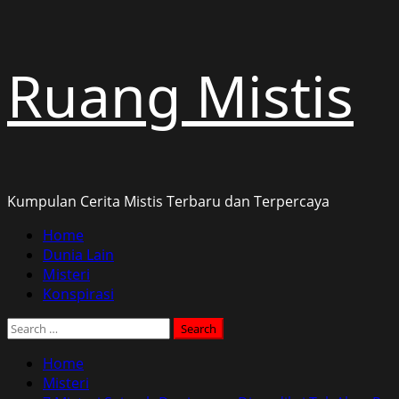
Skip
Ruang Mistis
to
content
Kumpulan Cerita Mistis Terbaru dan Terpercaya
Primary
Home
Menu
Dunia Lain
Misteri
Konspirasi
Search
for:
Home
Misteri