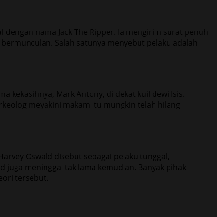
l dengan nama Jack The Ripper. Ia mengirim surat penuh
ori bermunculan. Salah satunya menyebut pelaku adalah
a kekasihnya, Mark Antony, di dekat kuil dewi Isis.
rkeolog meyakini makam itu mungkin telah hilang
arvey Oswald disebut sebagai pelaku tunggal,
d juga meninggal tak lama kemudian. Banyak pihak
eori tersebut.