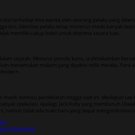
al terhadap lima wanita oleh seorang pelaku yang dikena
ga kini, identitas pelaku tetap misterius meski banyak te
idak memiliki cukup bukti untuk diterima secara luas.
l dalam sejarah. Menurut penulis kuno, ia dimakamkan bersam
belum menemukan makam yang diyakini milik mereka. Para a
 modern.
 masih memicu perdebatan hingga saat ini. Meskipun Lee H
banyak spekulasi. Apalagi, Jack Ruby yang membunuh Oswal
ini, namun tidak ada bukti baru yang dapat mengonfirmasi t
nda
Teori Konspirasi