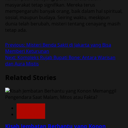
masyarakat tetap signifikan. Mereka terus
mempengaruhi banyak orang, baik dalam hal spiritual,
sosial, maupun budaya. Seiring waktu, meskipun
dunia telah berubah, misteri tentang cenayang masih
tetap ada.
Post
Previous:
Misteri Benda Sakti di Jakarta yang Bisa
Memberi Keturunan
navigation
Next:
Kompleks Rujab Bupati Bone: Antara Warisan
dan Aura Mistis
Related Stories
Dunia Lain
Konspirasi
Kisah Jembatan Berhantu yang Konon