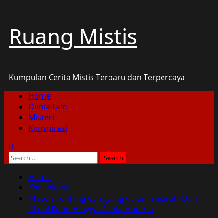
Skip
Ruang Mistis
to
content
Kumpulan Cerita Mistis Terbaru dan Terpercaya
Primary
Home
Menu
Dunia Lain
Misteri
Konspirasi
Search
for:
Home
Konspirasi
Misteri Tentang Cenayang dalam Sejarah: Dari
Ritual Kuno Hingga Dunia Modern