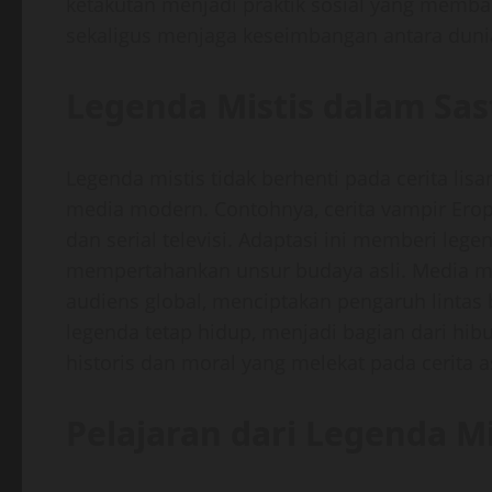
ketakutan menjadi praktik sosial yang memba
sekaligus menjaga keseimbangan antara dunia
Legenda Mistis dalam Sa
Legenda mistis tidak berhenti pada cerita lisan
media modern. Contohnya, cerita vampir Erop
dan serial televisi. Adaptasi ini memberi leg
mempertahankan unsur budaya asli. Media 
audiens global, menciptakan pengaruh lintas bu
legenda tetap hidup, menjadi bagian dari hibu
historis dan moral yang melekat pada cerita as
Pelajaran dari Legenda Mi