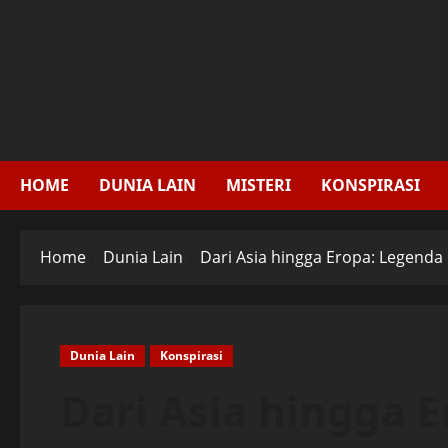
Skip
to
content
HOME
DUNIA LAIN
MISTERI
KONSPIRASI
Home
Dunia Lain
Dari Asia hingga Eropa: Legenda
Dunia Lain
Konspirasi
Dari Asia hingga E