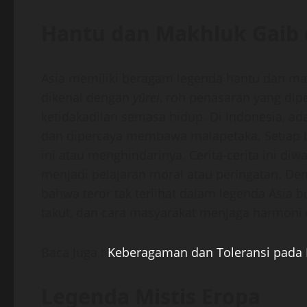
Hantu dan Makhluk Gaib d
Asia memiliki beragam legenda hantu dan ma
dikenal dengan
yūrei
, roh penasaran yang di
ketidakadilan semasa hidup. Di Indonesia, a
dan dipercaya membawa malapetaka. Setiap b
ini atau menghindarinya. Cerita-cerita ini diwa
menjadi pelajaran moral atau peringatan. D
bahwa teror tak terlihat dalam legenda Asia buk
takut, dan cara masyarakat menjaga harmoni d
Baca Juga :
Keberagaman dan Toleransi pada 
Legenda Mistis Eropa