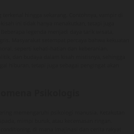
terkenal hingga sekarang. Contohnya, vampir di
-kisah ini tidak hanya menakutkan, tetapi juga
 Beberapa legenda menjadi daya tarik wisata,
Inggris. Masyarakat setempat percaya bahwa kekuatan
moral, seperti kehati-hatian dan keberanian.
itik, dan budaya dalam kisah mistisnya, sehingga
agai hiburan, tetapi juga sebagai pengingat akan
enomena Psikologis
 sering memengaruhi psikologi manusia. Ketakutan
spada, mimpi buruk, atau kecemasan ringan.
 conditioning
, di mana imajinasi dan cerita rakyat