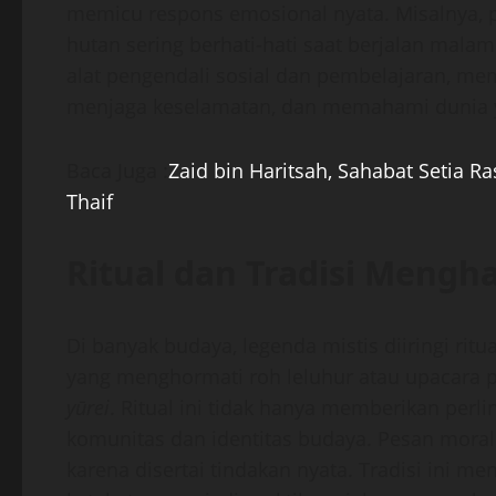
memicu respons emosional nyata. Misalnya, 
hutan sering berhati-hati saat berjalan malam
alat pengendali sosial dan pembelajaran, mem
menjaga keselamatan, dan memahami dunia y
Baca Juga :
Zaid bin Haritsah, Sahabat Setia 
Thaif
Ritual dan Tradisi Mengh
Di banyak budaya, legenda mistis diiringi ritual
yang menghormati roh leluhur atau upacara 
yūrei
. Ritual ini tidak hanya memberikan perl
komunitas dan identitas budaya. Pesan mora
karena disertai tindakan nyata. Tradisi in