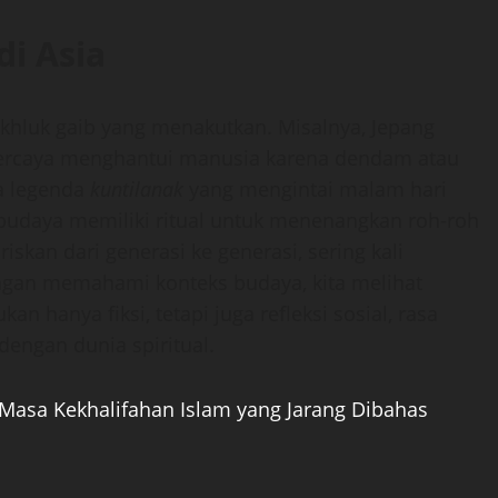
i Asia
khluk gaib yang menakutkan. Misalnya, Jepang
percaya menghantui manusia karena dendam atau
da legenda
kuntilanak
yang mengintai malam hari
udaya memiliki ritual untuk menenangkan roh-roh
riskan dari generasi ke generasi, sering kali
engan memahami konteks budaya, kita melihat
an hanya fiksi, tetapi juga refleksi sosial, rasa
engan dunia spiritual.
Masa Kekhalifahan Islam yang Jarang Dibahas