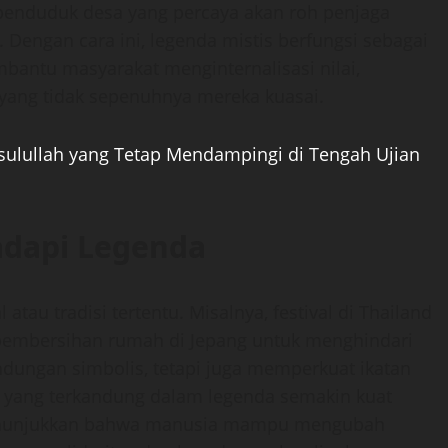
penduduk desa yang percaya akan roh penjaga
. Dengan cara ini, legenda mistis berfungsi sebagai
bantu masyarakat menginternalisasi nilai,
ang tidak sepenuhnya mereka kuasai.
Rasulullah yang Tetap Mendampingi di Tengah Ujian
adapi Legenda
 atau tradisi tertentu. Misalnya, festival di Thailand
pembersihan rumah di Jepang untuk menghindari
indungan simbolis, tetapi juga memperkuat ikatan
l yang terkandung dalam legenda semakin kuat
i menunjukkan bahwa manusia mampu mengubah