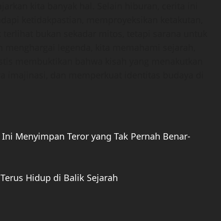
arkan kita banyak hal. Selain hiburan, cerita ini
pi ketidakpastian, memproyeksikan ketakutan,
erlihat bukan sekadar mitos, tetapi sarana untuk
n menghargai legenda, kita memahami sejarah,
mistis membuktikan bahwa kisah yang menakutkan
a imajinasi, dan memperkuat identitas budaya di
a Ini Menyimpan Teror yang Tak Pernah Benar-
Terus Hidup di Balik Sejarah