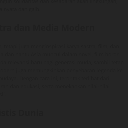
ngun solidaritas dan kesadaran akan lingkungan,
 nyata dan gaib.
stra dan Media Modern
, tetapi juga menginspirasi karya sastra, film, dan
a dan hantu Asia muncul dalam novel, film horor,
enda relevansi baru bagi generasi muda, sambil tetap
modern juga memungkinkan penyebaran legenda ke
daya. Dengan cara ini, teror tak terlihat dari
ran dan edukasi, serta menekankan nilai-nilai
li.
stis Dunia