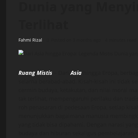
Dunia yang Menyi
Terlihat
Fahmi Rizal
Posted on 3 months ago
4 minutes read
Ruang Mistis
– Dari
Asia
hingga Eropa, berbag
selama berabad-abad. Kisah-kisah ini tidak sek
cermin budaya, ketakutan, dan nilai moral m
tak terlihat, mempengaruhi perilaku dan trad
roh penasaran di pedesaan Eropa, setiap kisah
menunjukkan bagaimana manusia membingkai 
yang tidak bisa dipahami. Dengan narasi yang 
budaya dan hiburan sekaligus pembelajaran s