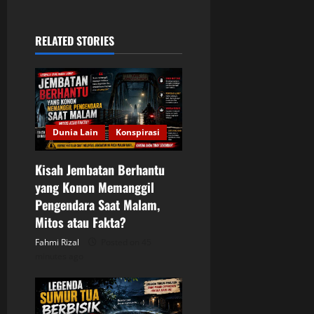
a
v
RELATED STORIES
i
g
a
Dunia Lain
Konspirasi
t
Kisah Jembatan Berhantu
i
yang Konon Memanggil
o
Pengendara Saat Malam,
Mitos atau Fakta?
n
Fahmi Rizal
Posted on 45
minutes ago