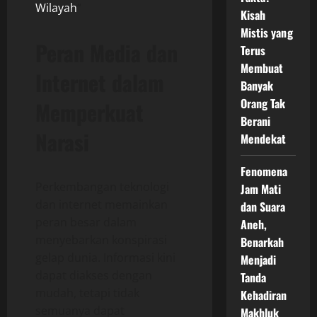
Wilayah
“
Kisah
Mistis yang
Peran Media dan
Terus
Membuat
Internet dalam
Banyak
Orang Tak
Memperkuat
Berani
Narasi
Mendekat
Fenomena
Perkembangan teknologi
Jam Mati
dan internet memainkan
dan Suara
peran besar dalam
Aneh,
menyebarkan konspirasi
Benarkah
gelap dunia. Informasi kini
Menjadi
dapat diakses dengan
Tanda
mudah, tetapi tidak
Kehadiran
semuanya dapat
Makhluk