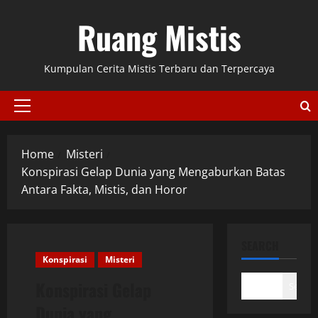
Skip
Ruang Mistis
to
content
Kumpulan Cerita Mistis Terbaru dan Terpercaya
Primary
Menu
Home
Misteri
Konspirasi Gelap Dunia yang Mengaburkan Batas
Antara Fakta, Mistis, dan Horor
SEARCH
Konspirasi
Misteri
Konspirasi Gelap
Search
Dunia yang