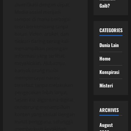
diverifikasi dengan cepat.
Gaib?
Media sosial menjadi
tempat di mana berbagai
teori berkembang tanpa
CATEGORIES
batas. Video, artikel, dan
diskusi daring sering kali
Dunia Lain
menampilkan potongan
informasi yang terlihat
Home
meyakinkan. Akibatnya,
banyak orang mulai
Konspirasi
mempercayai narasi
tersebut tanpa melakukan
Misteri
pengecekan lebih lanjut.
Selain itu, algoritma digital
cenderung menampilkan
ARCHIVES
konten yang sesuai dengan
minat pengguna, sehingga
August
memperkuat keyakinan