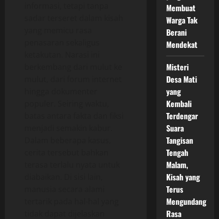
informasi, tetapi tanpa
Membuat
sadar terseret dalam kisah
Warga Tak
yang memicu rasa
Berani
penasaran sekaligus
Mendekat
ketakutan. Narasi ini
Misteri
berkembang dari mulut ke
Desa Mati
mulut, dari forum internet
yang
hingga dokumenter
Kembali
populer. Seiring waktu,
Terdengar
batas antara fakta dan fiksi
Suara
menjadi semakin kabur.
Tangisan
Dalam beberapa kasus,
Tengah
cerita tersebut bahkan
Malam,
terasa terlalu nyata untuk
Kisah yang
diabaikan. Di sisi lain,
Terus
manusia secara alami
Mengundang
tertarik pada hal-hal yang
Rasa
tidak dapat dijelaskan