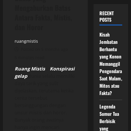
Mengaburkan Batas
RECENT
Antara Fakta, Mistis,
POSTS
dan Horor
Kisah
ruangmistis
Jembatan
Berhantu
Posted on 5 months ago
yang Konon
5 minutes read
Memanggil
Ruang Mistis
–
Konspirasi
Pengendara
gelap
dunia selalu memiliki
Saat Malam,
daya tarik yang sulit
Mitos atau
dijelaskan, terutama ketika
Fakta?
cerita tersebut
bersinggungan dengan
Legenda
unsur mistis dan horor.
Sumur Tua
Banyak orang awalnya
Berbisik
hanya ingin mencari
yang