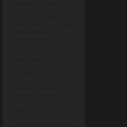
menyertainya. Dalam
banyak kasus, sulit untuk
menentukan apakah
sebuah cerita benar-benar
berdasarkan fakta atau
hanya mitos yang
berkembang. Persepsi
manusia memainkan peran
penting dalam hal ini.
Ketika seseorang sudah
memiliki keyakinan
tertentu, mereka
cenderung mencari
informasi yang mendukung
pandangan tersebut.
Akibatnya, cerita yang
belum tentu benar bisa
terasa sangat meyakinkan.