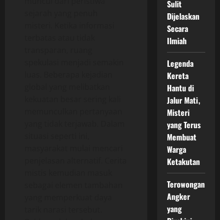
muncul dari peristiwa
Sulit
sejarah yang penuh
Dijelaskan
misteri. Ketika informasi
Secara
terbatas atau tidak
Ilmiah
transparan, ruang
spekulasi menjadi semakin
Legenda
luas. Beberapa kejadian
Kereta
global yang melibatkan
Hantu di
kekuatan besar sering kali
Jalur Mati,
memunculkan pertanyaan
Misteri
yang tidak terjawab. Dalam
yang Terus
situasi seperti ini,
Membuat
masyarakat mulai mencari
Warga
penjelasan alternatif. Cerita
Ketakutan
mistis kemudian masuk
Terowongan
sebagai elemen tambahan
Angker
yang memperkuat daya
yang
tarik narasi tersebut.