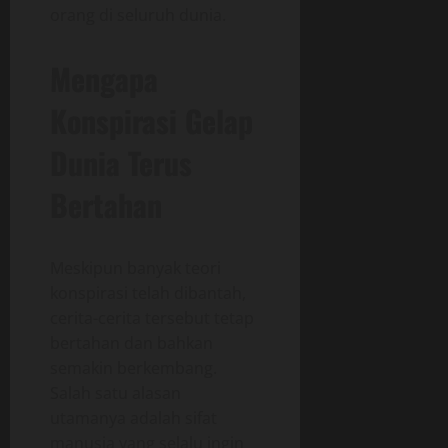
orang di seluruh dunia.
Mengapa
Konspirasi Gelap
Dunia Terus
Bertahan
Meskipun banyak teori
konspirasi telah dibantah,
cerita-cerita tersebut tetap
bertahan dan bahkan
semakin berkembang.
Salah satu alasan
utamanya adalah sifat
manusia yang selalu ingin