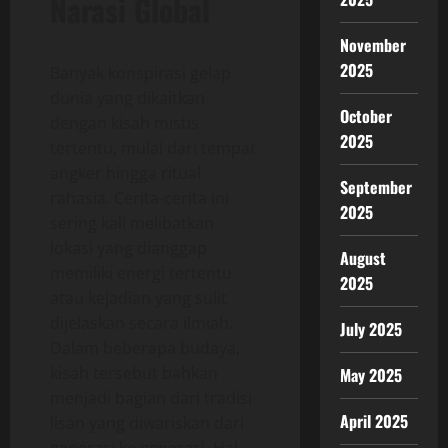
Narasi Global
November
2025
Banyak konspirasi gelap
dunia yang dikaitkan
October
dengan kisah mistis
2025
tertentu, mulai dari tempat
angker hingga ritual
September
rahasia. Cerita-cerita ini
2025
sering kali melibatkan
lokasi yang dianggap
August
memiliki energi tertentu
2025
atau kejadian yang sulit
dijelaskan secara ilmiah.
July 2025
Dalam beberapa budaya,
kisah tersebut bahkan
May 2025
menjadi bagian dari tradisi
April 2025
lisan yang diwariskan dari