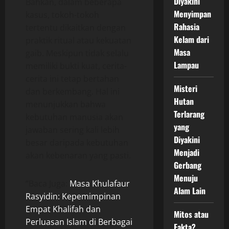
Diyakini
Bahkan, dalam beberapa
Menyimpan
kasus, tokoh-tokoh
Rahasia
tertentu dikaitkan dengan
Kelam dari
praktik ritual atau kekuatan
Masa
gaib. Meskipun tidak selalu
Lampau
memiliki bukti kuat, cerita-
cerita ini tetap bertahan
Misteri
dan berkembang. Hal ini
Hutan
menunjukkan bahwa
Terlarang
kebutuhan manusia akan
yang
jawaban sering kali lebih
Diyakini
besar daripada kebutuhan
Menjadi
akan kebenaran yang pasti.
Gerbang
Menuju
“Baca Juga:
Masa Khulafaur
Alam Lain
Rasyidin: Kepemimpinan
Empat Khalifah dan
Mitos atau
Perluasan Islam di Berbagai
Fakta?