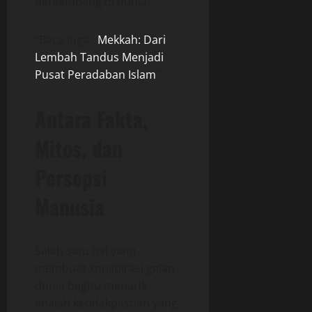
berkembang di dunia.
“Baca Juga :
Mekkah: Dari
Lembah Tandus Menjadi
Pusat Peradaban Islam
“
Antara Fakta,
Mitos, dan
Persepsi
Manusia
Salah satu hal yang
membuat konspirasi gelap
dunia begitu menarik
adalah ketidakpastian yang