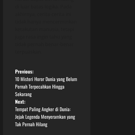
di luar batas logika. Pada
akhirnya, cerita-cerita ini
tidak hanya mencerminkan
ketakutan manusia, tetapi
juga rasa ingin tahu yang
tidak pernah benar-benar
terpuaskan.
P
Previous:
10 Misteri Horor Dunia yang Belum
o
Pernah Terpecahkan Hingga
Sekarang
s
Next:
t
Tempat Paling Angker di Dunia:
Jejak Legenda Menyeramkan yang
n
Tak Pernah Hilang