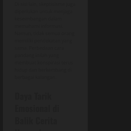
Di sisi lain, skeptisisme juga
diperlukan untuk menjaga
keseimbangan dalam
memahami informasi.
Namun, tidak semua orang
memiliki pendekatan yang
sama. Perbedaan cara
pandang inilah yang
membuat konspirasi terus
hidup dan berkembang di
berbagai kalangan.
Daya Tarik
Emosional di
Balik Cerita