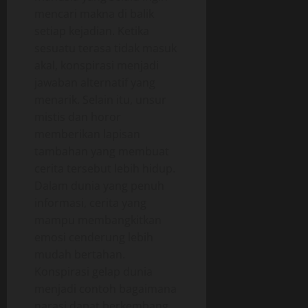
mencari makna di balik
setiap kejadian. Ketika
sesuatu terasa tidak masuk
akal, konspirasi menjadi
jawaban alternatif yang
menarik. Selain itu, unsur
mistis dan horor
memberikan lapisan
tambahan yang membuat
cerita tersebut lebih hidup.
Dalam dunia yang penuh
informasi, cerita yang
mampu membangkitkan
emosi cenderung lebih
mudah bertahan.
Konspirasi gelap dunia
menjadi contoh bagaimana
narasi dapat berkembang