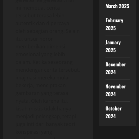
generasi ke generasi. Hal
March 2025
ini membuat cerita
tersebut terasa lebih
February
autentik dan dipercaya
2025
oleh sebagian orang. Selain
itu, unsur horor
January
memberikan dimensi
2025
emosional yang lebih
dalam. Ketika seseorang
December
mendengar cerita tersebut,
2024
imajinasi mereka mulai
bekerja, menciptakan
November
gambaran yang terasa
2024
nyata. Oleh karena itu,
October
kisah mistis tidak hanya
2024
menjadi pelengkap, tetapi
juga inti dari banyak teori
konspirasi yang