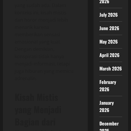
2026
yang sudah ada. Dalam
konteks ini, kisah mistis
July 2026
dan horor menjadi lebih
menarik karena
June 2026
memberikan sensasi
May 2026
emosional yang kuat.
Dengan demikian,
April 2026
konspirasi tidak hanya
menjadi informasi, tetapi
March 2026
juga hiburan yang memicu
adrenalin.
February
2026
Kisah Mistis
January
yang Menjadi
2026
Bagian dari
December
2025