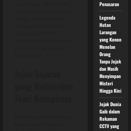
Penasaran
secara logis. Oleh karena
itu, konspirasi yang dibalut
Legenda
dengan elemen mistis
Hutan
sering kali terasa lebih
Larangan
hidup, seolah-olah
yang Konon
menyimpan rahasia besar
Menelan
yang belum terungkap
Orang
sepenuhnya.
Tanpa Jejak
dan Masih
Jejak Sejarah
Menyimpan
yang Melahirkan
Misteri
Hingga Kini
Teori Konspirasi
Jejak Dunia
Gaib dalam
Jika ditelusuri lebih dalam,
Rekaman
banyak teori konspirasi
CCTV yang