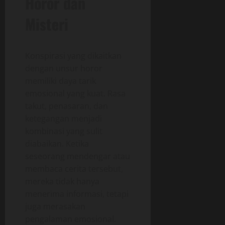
Horor dan
Misteri
Konspirasi yang dikaitkan
dengan unsur horor
memiliki daya tarik
emosional yang kuat. Rasa
takut, penasaran, dan
ketegangan menjadi
kombinasi yang sulit
diabaikan. Ketika
seseorang mendengar atau
membaca cerita tersebut,
mereka tidak hanya
menerima informasi, tetapi
juga merasakan
pengalaman emosional.