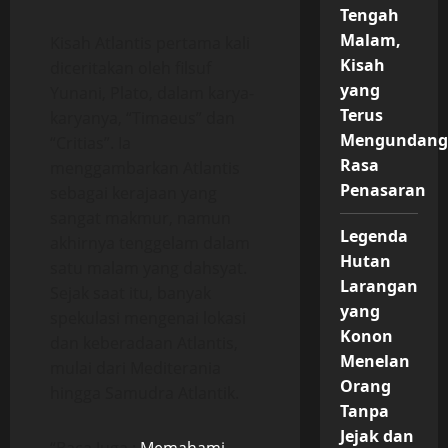
Tengah
Malam,
Kisah Atlantis pertama kali
Kisah
diceritakan oleh filsuf
yang
Yunani, Plato, dalam karya-
Terus
karyanya, “Timaeus” dan
Mengundan
“Critias”. Ia
Rasa
menggambarkan Atlantis
Penasaran
sebagai kerajaan yang
sangat makmur, namun
Legenda
akhirnya tenggelam dalam
Hutan
satu malam yang dahsyat.
Larangan
Sejak saat itu, banyak
yang
spekulasi mengenai lokasi
Konon
dan keberadaan Atlantis,
Menelan
mulai dari Mediterania
Orang
hingga Samudra Atlantik.
Tanpa
Jejak dan