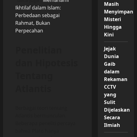
“Baca Juga :
Memahami
Masih
Ikhtilaf dalam Islam:
Menyimpan
Perbedaan sebagai
Misteri
Rahmat, Bukan
Hingga
Perpecahan
“
Kini
Penelitian
Jejak
Dunia
dan Hipotesis
Gaib
dalam
Tentang
Rekaman
Atlantis
CCTV
yang
Sulit
Berbagai teori tentang
Dijelaskan
Atlantis bermunculan.
Secara
Beberapa peneliti percaya
Ilmiah
bahwa Plato hanya