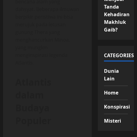
bencana alam yang
Tanda
dahsyat. Beberapa ilmuwan
Kehadiran
berpikir peristiwa ini bisa
Makhluk
merujuk pada letusan
Gaib?
gunung Thera yang
menghancurkan Minoa,
yang mungkin
menginspirasi legenda
CATEGORIES
Atlantis.
Dunia
Lain
Atlantis
dalam
Home
Budaya
Konspirasi
Populer
Misteri