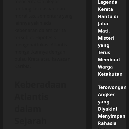
menceritakan alegori
Legenda
tentang kekuasaan dan
Kereta
moralitas, sementara yang
Hantu di
lainnya yakin ada
Jalur
kebenaran dalam cerita
Mati,
tersebut. Hipotesis
Misteri
mengenai lokasi Atlantis
yang
mengaitkannya dengan
Terus
pulau Kreta atau kawasan
Membuat
Karibia.
Warga
Ketakutan
Keberadaan
Terowongan
Atlantis
Angker
yang
dalam
Diyakini
Menyimpan
Sejarah
Rahasia