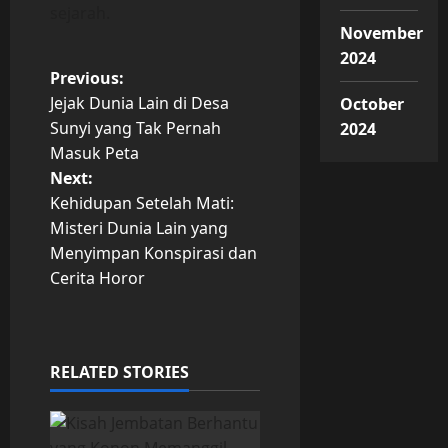
sejarah.
November
2024
P
Previous:
Jejak Dunia Lain di Desa
October
o
Sunyi yang Tak Pernah
2024
Masuk Peta
s
Next:
t
Kehidupan Setelah Mati:
Misteri Dunia Lain yang
n
Menyimpan Konspirasi dan
Cerita Horor
a
v
i
RELATED STORIES
g