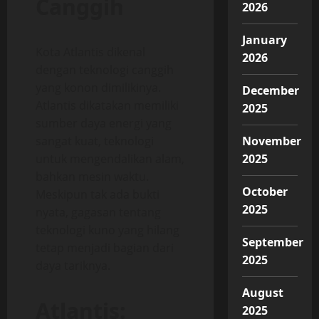
Canggih
2026
January
Kota Atlantis dikenal
2026
dengan teknologi canggih
yang konon dimilikinya.
December
Atlantis dikatakan memiliki
2025
sumber daya energi yang
sangat kuat, teknologi
November
untuk mengendalikan alam,
2025
bahkan mesin waktu.
October
Meskipun tak ada bukti
2025
nyata, gagasan tentang
teknologi kuno yang hilang
September
tetap menjadi bagian dari
2025
daya tariknya.
August
Atlantis:
2025