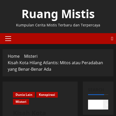
Skip
Ruang Mistis
to
content
Kumpulan Cerita Mistis Terbaru dan Terpercaya
Primary
Menu
Home
Misteri
Kisah Kota Hilang Atlantis: Mitos atau Peradaban
yang Benar-Benar Ada
SEARCH
Dunia Lain
Konspirasi
Misteri
Search
Kisah Kota