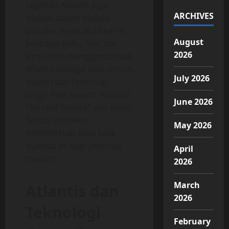
Legenda Atlantis juga
ARCHIVES
meluas dalam budaya
populer. Sejak abad ke-19,
August
berbagai buku, film, dan
2026
karya seni menggambarkan
Atlantis sebagai kota penuh
July 2026
misteri dan teknologi
tinggi. Film seperti “Atlantis:
June 2026
The Lost Empire” dan novel
fantasi semakin
May 2026
memperkuat daya tarik
legenda ini bagi generasi
April
modern.
2026
March
Atlantis dan
2026
Teknologi
February