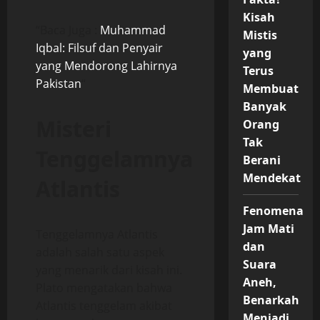
Kisah
“Baca Juga :
Muhammad
Mistis
Iqbal: Filsuf dan Penyair
yang
yang Mendorong Lahirnya
Terus
Pakistan
“
Membuat
Banyak
Misteri
Orang
Tak
Tenggelamnya
Berani
Mendekat
Atlantis
Fenomena
Jam Mati
Tenggelamnya Atlantis
dan
adalah salah satu aspek
Suara
yang menarik dari kisah ini.
Aneh,
Plato mengatakan bahwa
Benarkah
Atlantis tenggelam akibat
Menjadi