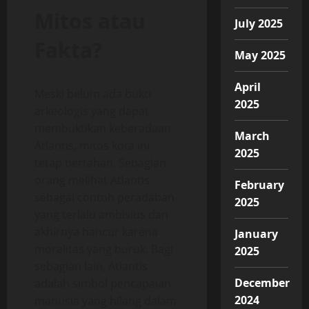
Mitos atau
July 2025
Fakta?
May 2025
April
Meski belum ada bukti
2025
arkeologis yang dapat
membuktikan keberadaan
March
Atlantis, mitos kota ini
2025
tetap bertahan. Sebagian
orang melihat Atlantis
February
sebagai contoh peradaban
2025
yang terlalu ambisius dan
akhirnya hancur karena
January
moralitas yang buruk. Bagi
2025
sebagian lain, Atlantis
December
adalah simbol pencapaian
2024
manusia yang hilang dalam