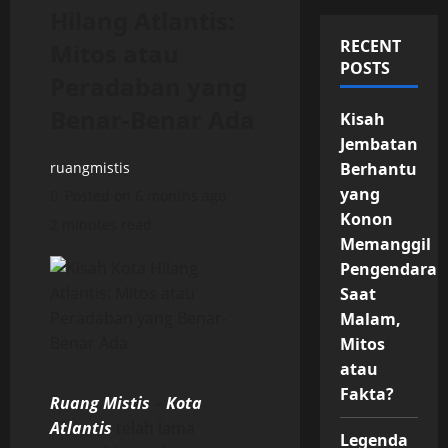
Hilang Atlantis:
RECENT
Mitos atau
POSTS
Peradaban yang
Benar-Benar Ada
Kisah
Jembatan
ruangmistis
Berhantu
yang
Posted on 6 months ago
Konon
2 minutes read
Memanggil
Pengendara
Saat
Malam,
Mitos
atau
Fakta?
Ruang Mistis
–
Kota
Atlantis
telah lama
Legenda