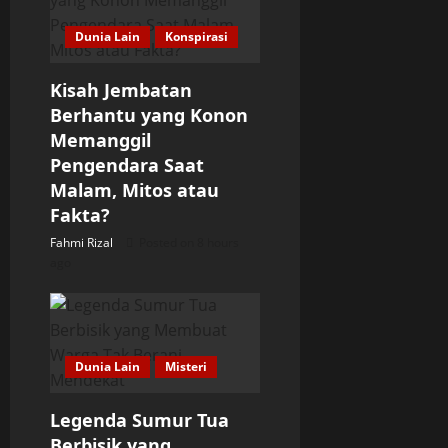
a
Dunia Lain
Konspirasi
t
Kisah Jembatan
i
Berhantu yang Konon
o
Memanggil
Pengendara Saat
n
Malam, Mitos atau
Fakta?
Fahmi Rizal
Posted on 8 hours
ago
Dunia Lain
Misteri
Legenda Sumur Tua
Berbisik yang