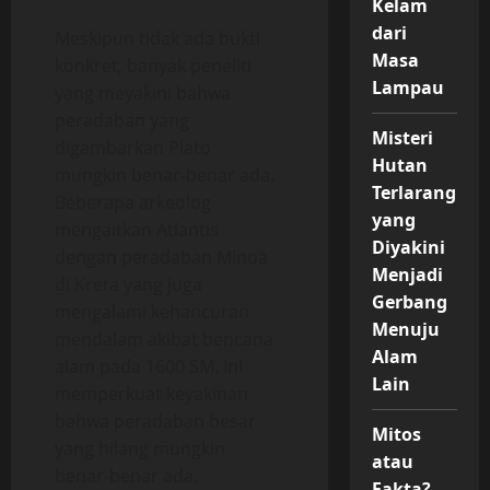
Kelam
dari
Meskipun tidak ada bukti
Masa
konkret, banyak peneliti
Lampau
yang meyakini bahwa
peradaban yang
Misteri
digambarkan Plato
Hutan
mungkin benar-benar ada.
Terlarang
Beberapa arkeolog
yang
mengaitkan Atlantis
Diyakini
dengan peradaban Minoa
Menjadi
di Kreta yang juga
Gerbang
mengalami kehancuran
Menuju
mendalam akibat bencana
Alam
alam pada 1600 SM. Ini
Lain
memperkuat keyakinan
bahwa peradaban besar
Mitos
yang hilang mungkin
atau
benar-benar ada.
Fakta?