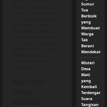
menjadi legenda yang
Sumur
memicu rasa penasaran
Tua
manusia. Dikenal sebagai
Berbisik
kota dengan teknologi dan
yang
peradaban yang sangat
Membuat
maju, Atlantis dikatakan
Warga
tenggelam akibat bencana
Tak
besar yang tak terjelaskan.
Berani
Meskipun dianggap mitos
Mendekat
oleh banyak orang,
keberadaan Atlantis terus
Misteri
diperdebatkan.
Desa
Mati
Asal Usul
yang
Kembali
Mitos
Terdengar
Suara
Atlantis
Tangisan