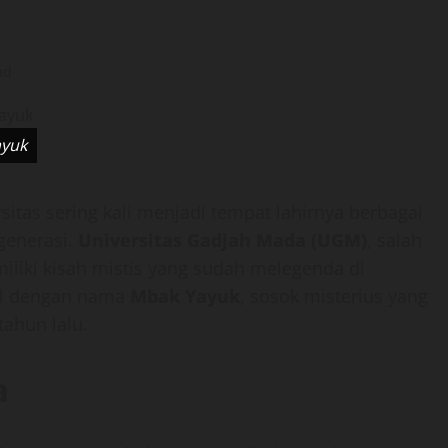
ad
ayuk
sitas sering kali menjadi tempat lahirnya berbagai
 generasi.
Universitas Gadjah Mada (UGM)
, salah
iliki kisah mistis yang sudah melegenda di
nal dengan nama
Mbak Yayuk
, sosok misterius yang
ahun lalu.
a