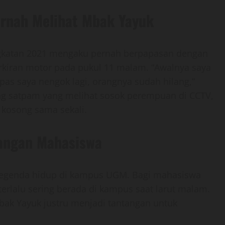
rnah Melihat Mbak Yayuk
gkatan 2021 mengaku pernah berpapasan dengan
rkiran motor pada pukul 11 malam. “Awalnya saya
pas saya nengok lagi, orangnya sudah hilang,”
rang satpam yang melihat sosok perempuan di CCTV,
t kosong sama sekali.
langan Mahasiswa
i legenda hidup di kampus UGM. Bagi mahasiswa
 terlalu sering berada di kampus saat larut malam.
ak Yayuk justru menjadi tantangan untuk