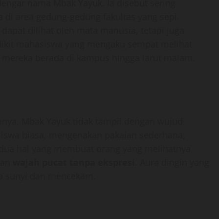
gar nama Mbak Yayuk. Ia disebut sering
di area gedung-gedung fakultas yang sepi.
apat dilihat oleh mata manusia, tetapi juga
edikit mahasiswa yang mengaku sempat melihat
t mereka berada di kampus hingga larut malam.
ya, Mbak Yayuk tidak tampil dengan wujud
asiswa biasa, mengenakan pakaian sederhana,
dua hal yang membuat orang yang melihatnya
an
wajah pucat tanpa ekspresi
. Aura dingin yang
sa sunyi dan mencekam.