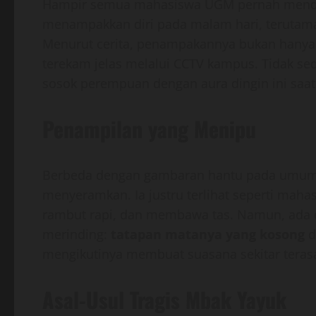
Hampir semua mahasiswa UGM pernah menden
menampakkan diri pada malam hari, terutama 
Menurut cerita, penampakannya bukan hanya d
terekam jelas melalui CCTV kampus. Tidak s
sosok perempuan dengan aura dingin ini saa
Penampilan yang Menipu
Berbeda dengan gambaran hantu pada umumn
menyeramkan. Ia justru terlihat seperti mah
rambut rapi, dan membawa tas. Namun, ada 
merinding:
tatapan matanya yang kosong
d
mengikutinya membuat suasana sekitar tera
Asal-Usul Tragis Mbak Yayuk