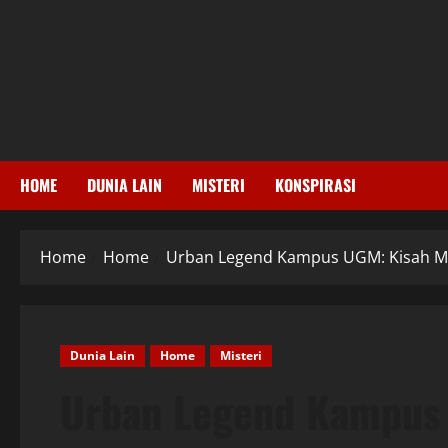
Skip
to
content
HOME
DUNIA LAIN
MISTERI
KONSPIRASI
Home
Home
Urban Legend Kampus UGM: Kisah Mi
Dunia Lain
Home
Misteri
Urban Legend Kampus 