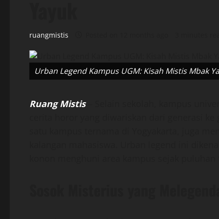
Yayuk
ruangmistis
Posted on 12 months ago
3 minutes re
Urban Legend Kampus UGM: Kisah Mistis Mbak Y
Ruang Mistis
– Selain sekolah, kampus univer
cerita horor yang diwariskan dari generasi ke
satu kampus ternama di Yogyakarta, juga mem
kalangan mahasiswa. Urban legend ini dike
konon menghuni area kampus sejak puluhan t
Sosok Misterius yang Melegend