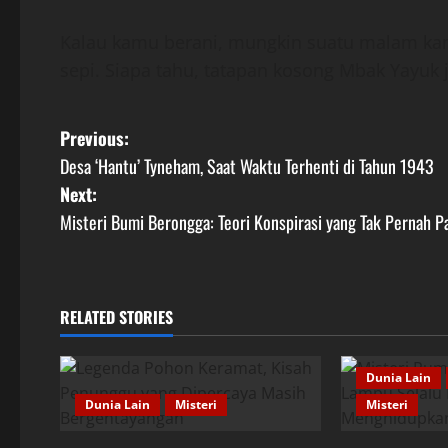
Kalau kamu berani, mungkin suatu malam ka
sepi. Siapa tahu, tatapan kosong Mbak Yayuk 
P
Previous:
Desa ‘Hantu’ Tyneham, Saat Waktu Terhenti di Tahun 1943
o
Next:
s
Misteri Bumi Berongga: Teori Konspirasi yang Tak Pernah 
t
n
RELATED STORIES
a
Dunia Lain
v
Dunia Lain
Misteri
Misteri
i