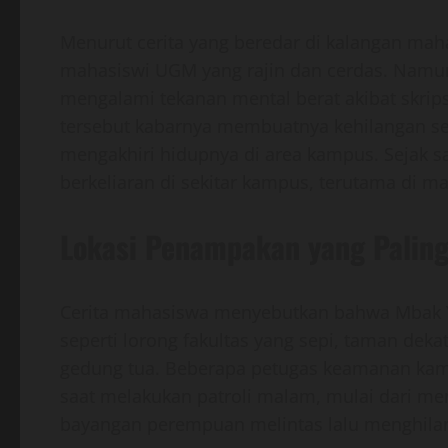
Menurut cerita yang beredar di kalangan ma
mahasiswi UGM yang rajin dan cerdas. Namun,
mengalami tekanan mental berat akibat skrip
tersebut kabarnya membuatnya kehilangan s
mengakhiri hidupnya di area kampus. Sejak s
berkeliaran di sekitar kampus, terutama di ma
Lokasi Penampakan yang Paling
Cerita mahasiswa menyebutkan bahwa Mbak Yayu
seperti lorong fakultas yang sepi, taman dekat
gedung tua. Beberapa petugas keamanan kam
saat melakukan patroli malam, mulai dari me
bayangan perempuan melintas lalu menghilan