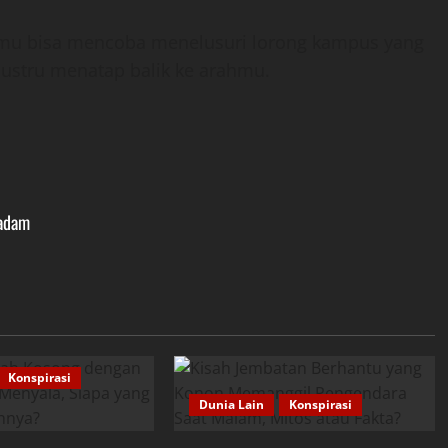
mu bisa mencoba menelusuri lorong kampus yang
justru menatap balik ke arahmu.
Padam
Konspirasi
Dunia Lain
Konspirasi