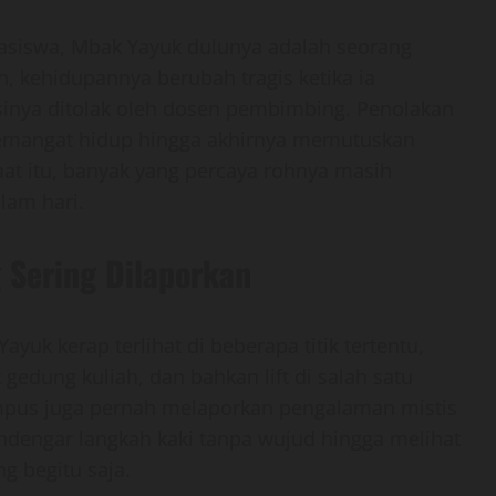
hasiswa, Mbak Yayuk dulunya adalah seorang
 kehidupannya berubah tragis ketika ia
sinya ditolak oleh dosen pembimbing. Penolakan
emangat hidup hingga akhirnya memutuskan
aat itu, banyak yang percaya rohnya masih
lam hari.
 Sering Dilaporkan
k kerap terlihat di beberapa titik tertentu,
 gedung kuliah, dan bahkan lift di salah satu
pus juga pernah melaporkan pengalaman mistis
ndengar langkah kaki tanpa wujud hingga melihat
g begitu saja.