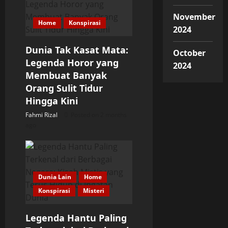
a
November
Home
Konspirasi
t
2024
Dunia Tak Kasat Mata:
i
October
Legenda Horor yang
2024
o
Membuat Banyak
Orang Sulit Tidur
n
Hingga Kini
Fahmi Rizal
Posted on 2 months
ago
Dunia Lain
Home
Konspirasi
Misteri
Legenda Hantu Paling