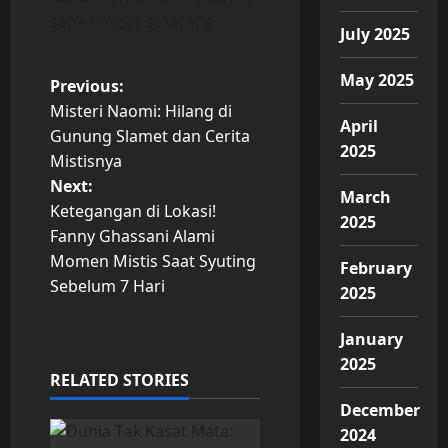
sana hingga sekarang.
July 2025
May 2025
P
Previous:
Misteri Naomi: Hilang di
o
April
Gunung Slamet dan Cerita
2025
Mistisnya
s
Next:
March
t
Ketegangan di Lokasi!
2025
Fanny Ghassani Alami
n
Momen Mistis Saat Syuting
February
Sebelum 7 Hari
2025
a
v
January
2025
i
RELATED STORIES
December
g
2024