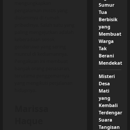
mengungkapkan
Sumur
pengalaman mistis yang
Tua
dialaminya di rumah
Berbisik
pribadinya. Salah satu yang
yang
paling mengejutkan adalah
Membuat
keberadaan sosok
Warga
genderuwo yang sering
Tak
muncul di kediamannya.
Berani
Pengakuan ini membuat
Mendekat
banyak orang penasaran,
terutama penggemarnya
Misteri
yang mengikuti perjalanan
Desa
hidupnya.
Mati
yang
Kembali
Marissa
Terdengar
Haque
Suara
Tangisan