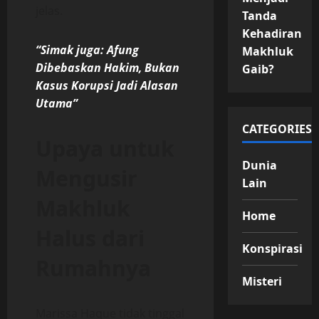
jelas.
Tanda
Kehadiran
“Simak juga: Afung
Makhluk
Dibebaskan Hakim, Bukan
Gaib?
Kasus Korupsi Jadi Alasan
Utama”
CATEGORIES
Upaya untuk
Dunia
Mengusir
Lain
Makhluk
Home
Halus dari
Konspirasi
Rumahnya
Misteri
Marissa Haque tidak tinggal