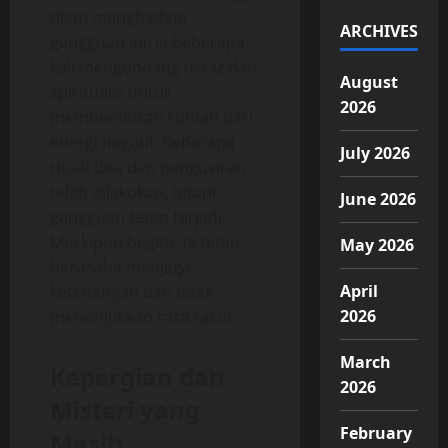
diam menghadapi
ARCHIVES
gangguan ini. Ia beberapa
kali mengundang ustaz dan
August
spiritualis untuk
2026
membersihkan rumah dari
energi negatif. Beberapa
July 2026
ritual doa dan pengusiran
telah dilakukan, tetapi
June 2026
gangguan tetap terjadi.
Meskipun begitu, ia tetap
May 2026
berusaha menjaga
April
ketenangan dan tidak
2026
menunjukkan rasa takut.
March
Kepergian dan
2026
Misteri yang
February
Masih