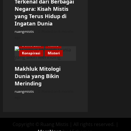
Terkenal dari Berbagai
Negara: Kisah Mistis
yang Terus Hidup di
Ingatan Dunia
ruangmistis
Posted on 6 months
ago
Dunia Lain
Home
Konspirasi
Misteri
Makhluk Mitologi
Dunia yang Bikin
Merinding
ruangmistis
Posted on 6 months
ago
Copyright © Ruang Mistis | All rights reserved.
|