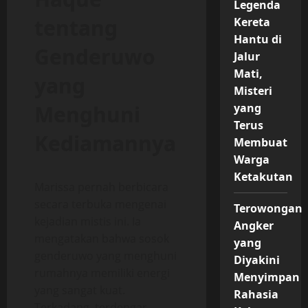
Legenda
tentang
Kereta
Hantu di
Genderuwo
Jalur
Mati,
yang
Misteri
Menghuni
yang
Terus
Kediamannya
Membuat
Warga
Ketakutan
Marissa pernah berbicara
secara terbuka mengenai
Terowongan
kejadian mistis ini. Ia
Angker
mengatakan bahwa sosok
yang
genderuwo yang menghuni
Diyakini
rumahnya memiliki energi
Menyimpan
yang sangat kuat.
Rahasia
Terkadang, terdengar