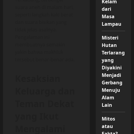
Kelam
suara aneh di malam hari,
dari
seperti langkah kaki berat
Masa
dan suara bisikan yang
Lampau
tidak jelas asalnya.
Pengalaman ini
Misteri
membuatnya semakin
Hutan
yakin bahwa makhluk
Terlarang
tersebut benar-benar ada.
yang
Diyakini
Menjadi
Kesaksian
Gerbang
Keluarga dan
Menuju
Alam
Teman Dekat
Lain
yang Ikut
Mitos
Mengalami
atau
Fakta?