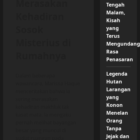
Merasakan
Tengah
Malam,
Kehadiran
Kisah
Sosok
yang
Terus
Misterius di
Mengundan
Rasa
Rumahnya
Penasaran
Legenda
Dalam beberapa
Hutan
wawancara, Marissa Haque
Larangan
menceritakan bahwa ia
yang
sering merasakan
Konon
kehadiran makhluk tak
Menelan
kasat mata. Ia mengaku
Orang
pernah melihat bayangan
Tanpa
besar yang muncul di
Jejak dan
sudut ruangan pada