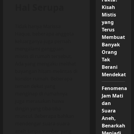
Hal Serupa
Kisah
Mistis
yang
Tidak hanya Marissa
Terus
Haque, beberapa anggota
Membuat
keluarganya juga pernah
Banyak
mengalami gangguan
Orang
mistis di rumah tersebut.
Tak
Ada yang mengaku melihat
Berani
bayangan hitam melintas di
Mendekat
koridor rumah. Beberapa
teman dekat yang
Fenomena
menginap di rumahnya
Jam Mati
juga merasakan hawa
dan
dingin yang tiba-tiba
Suara
muncul. Beberapa bahkan
Aneh,
mendengar suara-suara
Benarkah
aneh tanpa sumber yang
Menjadi