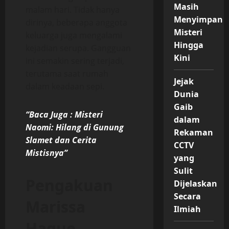
Masih
malam hari. Tidak hanya
Menyimpan
dirinya, beberapa anggota
Misteri
keluarga juga mengalami
Hingga
kejadian serupa. Gangguan
Kini
ini semakin sering terjadi,
terutama saat rumah
Jejak
dalam keadaan sepi.
Dunia
Gaib
“Baca Juga : Misteri
dalam
Naomi: Hilang di Gunung
Rekaman
Slamet dan Cerita
CCTV
Mistisnya”
yang
Sulit
Pengakuan
Dijelaskan
Secara
Marissa
Ilmiah
Haque