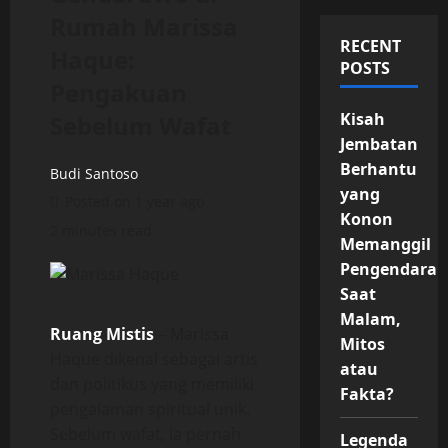
Rumah Marissa
RECENT
Haque:
POSTS
Pengakuan
Kisah
Sebelum Wafat
Jembatan
Berhantu
Budi Santoso
yang
Posted on 1 year ago
Konon
2 minutes read
Memanggil
Pengendara
Saat
Malam,
Ruang Mistis
– Marissa
Mitos
Haque dikenal sebagai artis
atau
dan politikus yang memiliki
Fakta?
pengalaman spiritual unik.
Sebelum wafat, ia pernah
Legenda