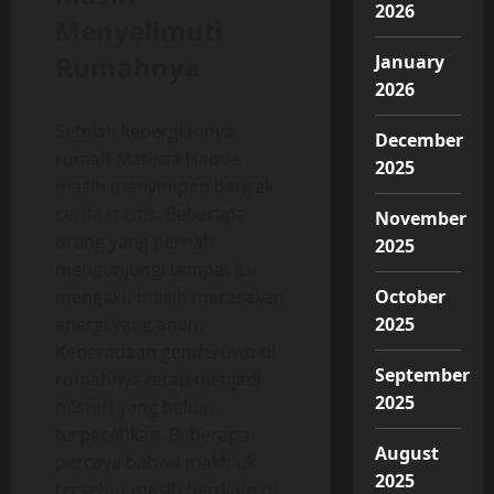
2026
Menyelimuti
Rumahnya
January
2026
Setelah kepergiannya,
December
rumah Marissa Haque
2025
masih menyimpan banyak
cerita mistis. Beberapa
November
orang yang pernah
2025
mengunjungi tempat itu
mengaku masih merasakan
October
energi yang aneh.
2025
Keberadaan genderuwo di
September
rumahnya tetap menjadi
2025
misteri yang belum
terpecahkan. Beberapa
August
percaya bahwa makhluk
2025
tersebut masih berdiam di