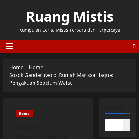
Skip
Ruang Mistis
to
content
Kumpulan Cerita Mistis Terbaru dan Terpercaya
Primary
Menu
Home
Home
Sosok Genderuwo di Rumah Marissa Haque:
Pengakuan Sebelum Wafat
SEARCH
Home
Sosok
Search
Genderuwo di