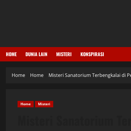
Skip
to
content
HOME
DUNIA LAIN
MISTERI
KONSPIRASI
Home
Home
Misteri Sanatorium Terbengkalai di 
Home
Misteri
Misteri Sanatorium Te