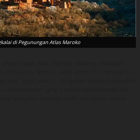
kalai di Pegunungan Atlas Maroko
i pegunungan Atlas, Maroko, awalnya dibangun
 tuberkulosis. Namun, pada tahun 1975 tempat ini
 jelas. Sejak saat itu, bangunan tersebut dibiarkan
ana menyeramkan yang memicu banyak spekulasi.
ang kemudian menjadi salah satu faktor utama