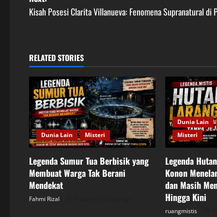
s
Kisah Posesi Clarita Villanueva: Fenomena Supranatural di 
t
n
RELATED STORIES
a
v
i
Dunia Lain
g
Dunia Lain
Misteri
Misteri
a
Legenda Sumur Tua Berbisik yang
Legenda Hutan
t
Membuat Warga Tak Berani
Konon Menelan
Mendekat
dan Masih Men
i
Hingga Kini
Fahmi Rizal
Posted on 2 days ago
ruangmistis
Po