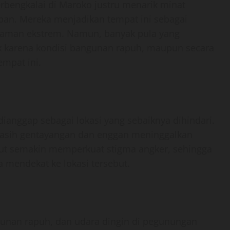
rbengkalai di Maroko justru menarik minat
rban. Mereka menjadikan tempat ini sebagai
alaman ekstrem. Namun, banyak pula yang
sik karena kondisi bangunan rapuh, maupun secara
empat ini.
dianggap sebagai lokasi yang sebaiknya dihindari.
asih gentayangan dan enggan meninggalkan
but semakin memperkuat stigma angker, sehingga
 mendekat ke lokasi tersebut.
angunan rapuh, dan udara dingin di pegunungan