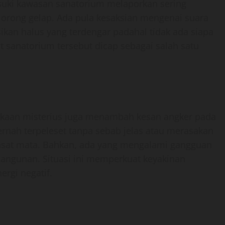
suki kawasan sanatorium melaporkan sering
 lorong gelap. Ada pula kesaksian mengenai suara
isikan halus yang terdengar padahal tidak ada siapa
 sanatorium tersebut dicap sebagai salah satu
akaan misterius juga menambah kesan angker pada
rnah terpeleset tanpa sebab jelas atau merasakan
kasat mata. Bahkan, ada yang mengalami gangguan
angunan. Situasi ini memperkuat keyakinan
rgi negatif.