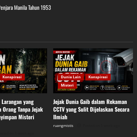
Penjara Manila Tahun 1953
Konspirasi
Dunia Lain
Konspirasi
Misteri
 Larangan yang
Jejak Dunia Gaib dalam Rekaman
 Orang Tanpa Jejak
CCTV yang Sulit Dijelaskan Secara
yimpan Misteri
Ilmiah
ruangmistis
Posted on 1 week ago
sted on 1 week ago