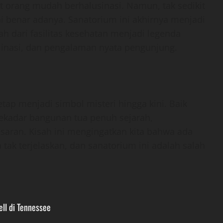
 orang mudah berhalusinasi. Namun, tak sedikit
ni benar adanya. Sanatorium ini akhirnya menjadi
 dari fasilitas kesehatan menjadi legenda
inasi, dan pengalaman nyata pengunjung.
ap menjadi simbol misteri hingga kini. Baik
ekadar bangunan tua penuh sejarah,
aran. Kisah ini mengingatkan kita bahwa ada
tak terjelaskan, dan sanatorium ini adalah salah
ell di Tennessee