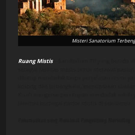
Misteri Sanatorium Terbeng
Ruang Mistis
– Sanatorium TB yang berada d
sebagai fasilitas medis untuk merawat pasien
ditutup mendadak tanpa penjelasan resmi yang
kosong dan terbengkalai, menciptakan suas
Kisah mengenai penutupan mendadak inilah y
lahirnya berbagai rumor mistis di sekitarnya.
Penampakan yang Membuat Pengunjung Merinding