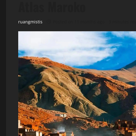
Atlas Maroko
ruangmistis
Posted on 11 months ago
3 minutes re