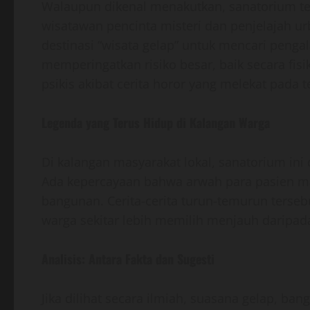
Walaupun dikenal menakutkan, sanatorium te
wisatawan pencinta misteri dan penjelajah u
destinasi “wisata gelap” untuk mencari peng
memperingatkan risiko besar, baik secara fi
psikis akibat cerita horor yang melekat pada t
Legenda yang Terus Hidup di Kalangan Warga
Di kalangan masyarakat lokal, sanatorium ini 
Ada kepercayaan bahwa arwah para pasien m
bangunan. Cerita-cerita turun-temurun terse
warga sekitar lebih memilih menjauh daripada
Analisis: Antara Fakta dan Sugesti
Jika dilihat secara ilmiah, suasana gelap, b