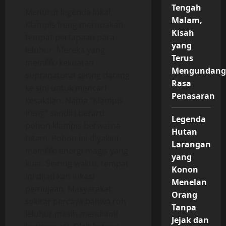
Tengah
Menurut legenda lokal,
Malam,
Klampis Ireng merupakan
Kisah
tempat pertapaan para
yang
leluhur. Mereka yang
Terus
memiliki kekuatan
Mengundan
supranatural sering datang
Rasa
ke sini untuk mencari
Penasaran
kesaktian. Nama “Klampis
Ireng” sendiri berarti
Legenda
pohon klampis berwarna
Hutan
hitam. Pohon ini diyakini
Larangan
memiliki energi magis yang
yang
kuat. Seiring waktu, tempat
Konon
ini dijadikan lokasi
Menelan
pemujaan. Masyarakat
Orang
sekitar percaya bahwa roh
Tanpa
leluhur masih mendiami
Jejak dan