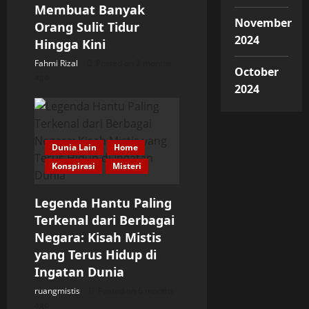
Membuat Banyak
o
November
Orang Sulit Tidur
2024
Hingga Kini
n
Fahmi Rizal
Posted on 2 months
October
ago
2024
Dunia Lain
Home
Konspirasi
Misteri
Legenda Hantu Paling
Terkenal dari Berbagai
Negara: Kisah Mistis
yang Terus Hidup di
Ingatan Dunia
ruangmistis
Posted on 6 months
ago