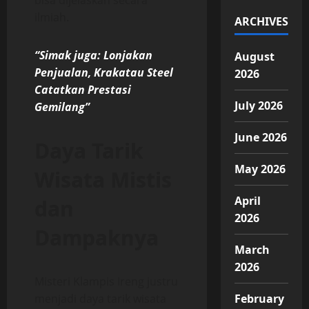
bisa dijelaskan secara
ilmiah.
ARCHIVES
“Simak juga: Lonjakan
August
Penjualan, Krakatau Steel
2026
Catatkan Prestasi
July 2026
Gemilang”
June 2026
Daya Tarik
May 2026
Wisata Mistis
April
dan
2026
Dampaknya
March
2026
Misteri Klampis Ireng justru
menjadi daya tarik wisata
February