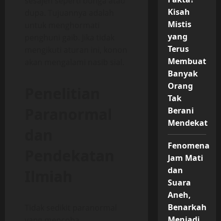
sesajen seperti bunga atau
Kisah
dupa. Tujuannya adalah
Mistis
untuk menghormati
yang
penghuni gaib. Jika tidak
Terus
mengikuti aturan ini, konon
Membuat
akan mengalami nasib sial.
Banyak
Orang
Penelitian
Tak
Paranormal
Berani
Mendekat
dan
Fenomena
Pendekatan
Jam Mati
dan
Ilmiah
Suara
Aneh,
Benarkah
Tidak sedikit paranormal
Menjadi
yang mencoba