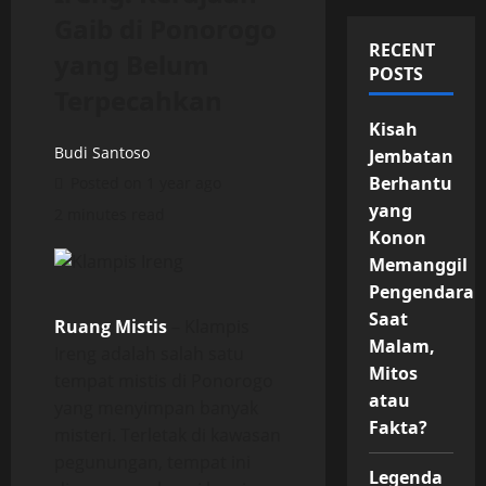
Gaib di Ponorogo
RECENT
yang Belum
POSTS
Terpecahkan
Kisah
Budi Santoso
Jembatan
Berhantu
Posted on 1 year ago
yang
2 minutes read
Konon
Memanggil
Pengendara
Saat
Ruang Mistis
– Klampis
Malam,
Ireng adalah salah satu
Mitos
tempat mistis di Ponorogo
atau
yang menyimpan banyak
Fakta?
misteri. Terletak di kawasan
pegunungan, tempat ini
Legenda