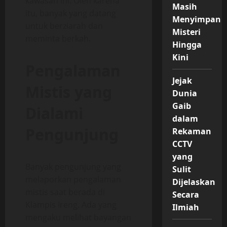
kawasan ini. Oleh karena
Masih
itu, banyak yang datang
Menyimpan
untuk berziarah dan
Misteri
meminta berkah.
Hingga
Kini
Pengalaman
Jejak
Mistis yang
Dunia
Gaib
Dialami
dalam
Pengunjung
Rekaman
CCTV
yang
Banyak pengunjung yang
Sulit
melaporkan pengalaman
Dijelaskan
mistis saat berada di
Secara
Klampis Ireng. Ada yang
Ilmiah
mengaku melihat bayangan