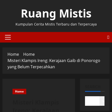
Skip
Ruang Mistis
to
content
Kumpulan Cerita Mistis Terbaru dan Terpercaya
Primary
Menu
Home
Home
Misteri Klampis Ireng: Kerajaan Gaib di Ponorogo
yang Belum Terpecahkan
SEARCH
Home
Misteri Klampis
Search
Ireng: Kerajaan