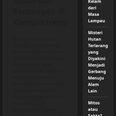
Ritual dan
Kelam
dari
Pantangan di
Masa
Klampis Ireng
Lampau
Misteri
Masyarakat setempat
Hutan
memiliki sejumlah ritual
Terlarang
dan pantangan yang harus
yang
diikuti saat berkunjung ke
Diyakini
Klampis Ireng. Salah
Menjadi
satunya adalah tidak boleh
Gerbang
berkata kasar atau
Menuju
sombong. Konon, makhluk
Alam
gaib di sana tidak suka
Lain
dengan perilaku sombong.
Mitos
Pengunjung juga
atau
disarankan membawa
Fakta?