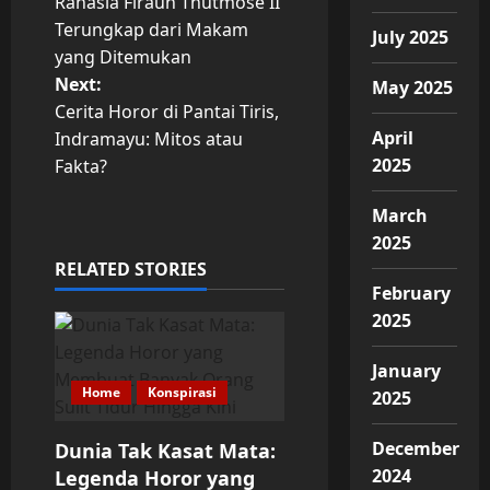
Rahasia Firaun Thutmose II
o
Terungkap dari Makam
July 2025
yang Ditemukan
s
Next:
May 2025
t
Cerita Horor di Pantai Tiris,
April
Indramayu: Mitos atau
n
2025
Fakta?
a
March
2025
v
RELATED STORIES
February
i
2025
g
January
a
Home
Konspirasi
2025
t
December
Dunia Tak Kasat Mata:
2024
Legenda Horor yang
i