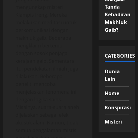
Tanda
mengungkap misteri
Kehadiran
Klampis Ireng. Mereka
Makhluk
melakukan meditasi untuk
Gaib?
berkomunikasi dengan
makhluk gaib. Beberapa
mengklaim bertemu
dengan sosok penjaga
CATEGORIES
kerajaan gaib. Sementara
itu, pendekatan ilmiah juga
Dunia
dilakukan. Beberapa
Lain
peneliti mencoba
menjelaskan fenomena ini
Home
dengan logika sains.
Misalnya, suara-suara aneh
Konspirasi
dijelaskan sebagai efek
Misteri
akustik alam. Namun, tidak
semua pengalaman mistis