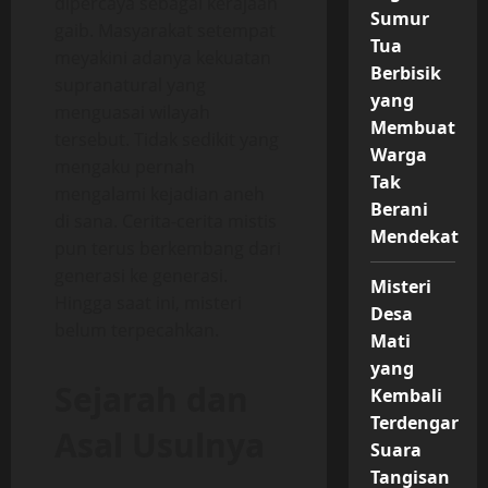
dipercaya sebagai kerajaan
Sumur
gaib. Masyarakat setempat
Tua
meyakini adanya kekuatan
Berbisik
supranatural yang
yang
menguasai wilayah
Membuat
tersebut. Tidak sedikit yang
Warga
mengaku pernah
Tak
mengalami kejadian aneh
Berani
di sana. Cerita-cerita mistis
Mendekat
pun terus berkembang dari
generasi ke generasi.
Misteri
Hingga saat ini, misteri
Desa
belum terpecahkan.
Mati
yang
Sejarah dan
Kembali
Terdengar
Asal Usulnya
Suara
Tangisan