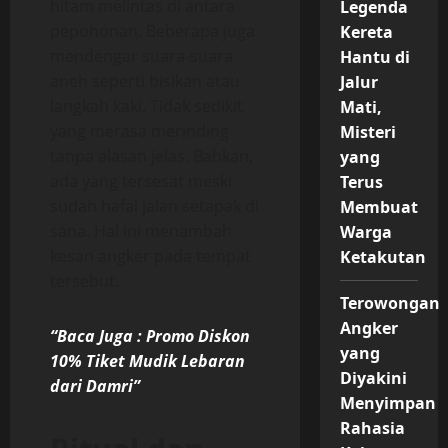
hitam melintas di antara
Legenda
pepohonan. Beberapa juga
Kereta
mendengar suara-suara
Hantu di
aneh seperti bisikan atau
Jalur
langkah kaki. Tidak sedikit
Mati,
yang merasa merinding
Misteri
tanpa alasan jelas. Bahkan,
yang
ada yang tersesat meski
Terus
sudah hafal jalan setapak di
Membuat
sana. Hal ini menambah
Warga
kesan angker pada tempat
Ketakutan
tersebut.
Terowongan
Angker
“Baca Juga : Promo Diskon
yang
10% Tiket Mudik Lebaran
Diyakini
dari Damri”
Menyimpan
Rahasia