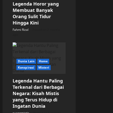
Legenda Horor yang
t
Membuat Banyak
Orang Sulit Tidur
i
Hingga Kini
o
Fahmi Rizal
Posted on 2 months
ago
n
Dunia Lain
Home
Konspirasi
Misteri
Legenda Hantu Paling
Terkenal dari Berbagai
Negara: Kisah Mistis
yang Terus Hidup di
Ingatan Dunia
ruangmistis
Posted on 6 months