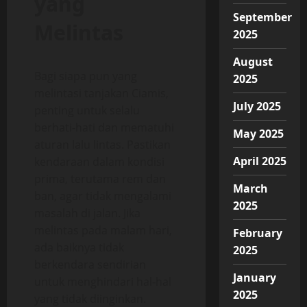
yang
September
Melintas
2025
August
Bagi siapa pun yang
2025
melintasi tanjakan Ciamis,
July 2025
penting untuk selalu
berhati-hati dan mematuhi
May 2025
aturan lalu lintas. Pastikan
April 2025
kendaraan dalam kondisi
prima, terutama rem dan
March
ban, agar tidak mengalami
2025
masalah di jalan. Jika
melintas pada malam hari,
February
ada baiknya tidak
2025
berkendara sendirian
January
untuk menghindari hal-hal
2025
yang tidak diinginkan.