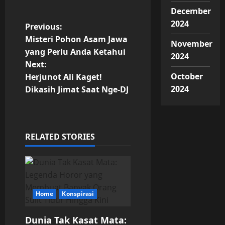
December
2024
P
Previous:
Misteri Pohon Asam Jawa
November
o
yang Perlu Anda Ketahui
2024
Next:
s
October
Herjunot Ali Kaget!
t
2024
Dikasih Jimat Saat Nge-DJ
n
a
RELATED STORIES
v
i
g
Home
Konspirasi
a
Dunia Tak Kasat Mata: