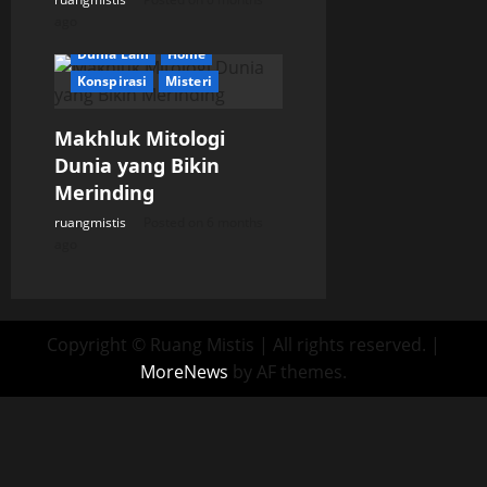
ago
Dunia Lain
Home
Konspirasi
Misteri
Makhluk Mitologi
Dunia yang Bikin
Merinding
ruangmistis
Posted on 6 months
ago
Copyright © Ruang Mistis | All rights reserved.
|
MoreNews
by AF themes.