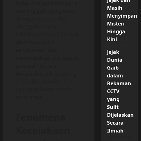
Jejak dan
halus. Ada kisah mengenai
Masih
seorang gadis yang tewas
Menyimpan
di tanjakan ini setelah
Misteri
ditinggalkan oleh
Hingga
kekasihnya. Arwah gadis itu
Kini
dipercaya masih
gentayangan dan
Jejak
menampakkan diri kepada
Dunia
para pelintas jalan.
Gaib
Masyarakat sekitar sering
dalam
melakukan ritual tertentu
Rekaman
agar perjalanan mereka
CCTV
tetap aman.
yang
Sulit
Fenomena
Dijelaskan
Secara
Kecelakaan
Ilmiah