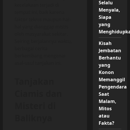
Selalu
kecelakaan terjadi di
Menyala,
tempat ini, baik karena
Siapa
faktor teknis maupun hal-
yang
hal yang dianggap mistis
Menghidupk
oleh masyarakat sekitar.
Seiring berjalannya waktu,
Kisah
berbagai cerita
Jembatan
berkembang mengenai
Berhantu
asal-usul tanjakan ini.
yang
Konon
Tanjakan
Memanggil
Pengendara
Ciamis dan
Saat
Malam,
Misteri di
Mitos
Baliknya
atau
Fakta?