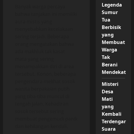
Legenda
Banyak warga percaya
Sumur
bahwa tanjakan ini memiliki
Tua
aura mistis yang
Berbisik
menyebabkan kecelakaan
yang
sering terjadi. Beberapa
Membuat
orang mengatakan bahwa
Warga
ada makhluk tak kasat
Tak
mata yang sering
Berani
menampakkan diri di area
Mendekat
tersebut. Konon, beberapa
pengendara melihat sosok
Misteri
wanita berpakaian putih
Desa
yang tiba-tiba muncul di
Mati
tengah jalan. Kehadiran
yang
sosok tersebut sering
Kembali
membuat pengemudi panik
Terdengar
dan kehilangan kendali.
Suara