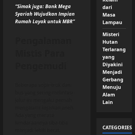
“Simak juga: Bank Mega
dari
Syariah Wujudkan Impian
Masa
Rumah Layak untuk MBR”
Lampau
Misteri
Pengalaman
Hutan
Terlarang
Mistis Para
yang
Pengemudi
Diyakini
Menjadi
Gerbang
Beberapa sopir truk dan
Menuju
bus yang sering melintasi
Alam
jalur ini mengaku pernah
Lain
mengalami kejadian aneh.
Ada yang merasa
kendaraannya tiba-tiba
CATEGORIES
menjadi lebih berat,