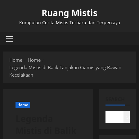
Skip
Ruang Mistis
to
content
Kumpulan Cerita Mistis Terbaru dan Terpercaya
Primary
Menu
Home
Home
Legenda Mistis di Balik Tanjakan Ciamis yang Rawan
Kecelakaan
SEARCH
Home
Legenda
Search
Mistis di Balik