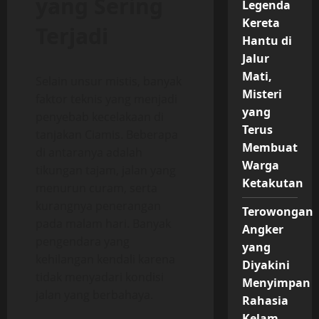
yang Sering
Legenda
Kereta
Terjadi
Hantu di
Jalur
Mati,
Selain unsur mistis, banyak
Misteri
faktor teknis yang menjadi
yang
penyebab kecelakaan di
Terus
tanjakan Ciamis. Beberapa
Membuat
di antaranya adalah
Warga
tikungan tajam, jalan yang
Ketakutan
menurun curam, serta
kurangnya penerangan
Terowongan
pada malam hari. Banyak
Angker
pengendara yang
yang
kehilangan kendali karena
Diyakini
tidak menyadari kondisi
Menyimpan
jalan yang berbahaya.
Rahasia
Kelam