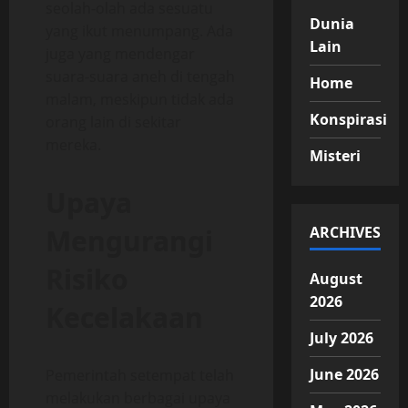
seolah-olah ada sesuatu
Dunia
yang ikut menumpang. Ada
Lain
juga yang mendengar
suara-suara aneh di tengah
Home
malam, meskipun tidak ada
Konspirasi
orang lain di sekitar
mereka.
Misteri
Upaya
Mengurangi
ARCHIVES
Risiko
August
2026
Kecelakaan
July 2026
June 2026
Pemerintah setempat telah
melakukan berbagai upaya