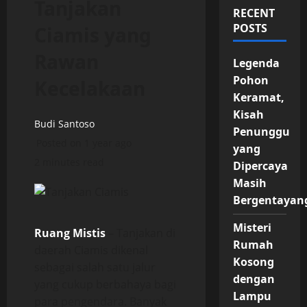
Tanjakan
RECENT
POSTS
Ciamis yang
Rawan
Legenda
Pohon
Kecelakaan
Keramat,
Kisah
Budi Santoso
Penunggu
Posted on 1 year ago
yang
2 minutes read
Dipercaya
Masih
Bergentayan
Misteri
Ruang Mistis
– Tanjakan di
Rumah
daerah Ciamis dikenal
Kosong
sebagai salah satu jalur
dengan
yang cukup berbahaya bagi
Lampu
para pengendara. Banyak