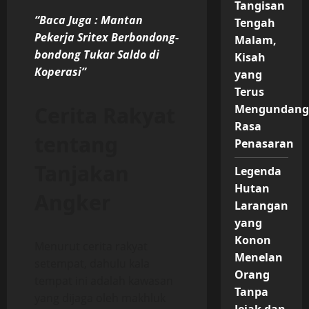
Tangisan
“Baca Juga : Mantan
Tengah
Pekerja Sritex Berbondong-
Malam,
bondong Tukar Saldo di
Kisah
Koperasi”
yang
Terus
Cerita Rakyat
Mengundang
Rasa
tentang
Penasaran
Tanjakan
Legenda
Hutan
Angker
Larangan
yang
Konon
Menurut cerita rakyat
Menelan
setempat, dahulu kala
Orang
tempat ini adalah kawasan
Tanpa
yang dijaga oleh makhluk