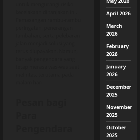
May 2026
untuk mengurangi risiko
kecelakaan di tanjakan ini.
April 2026
Pemasangan rambu-rambu
March
peringatan, penerangan
2026
tambahan, serta pelebaran
jalan menjadi solusi yang
February
terus diupayakan. Namun,
2026
banyak pengendara yang
January
tetap merasa was-was saat
2026
melintas, terutama pada
malam hari.
December
2025
Pesan bagi
November
Para
2025
Pengendara
October
2025