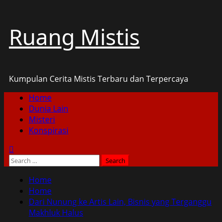
Skip
Ruang Mistis
to
content
Kumpulan Cerita Mistis Terbaru dan Terpercaya
Primary
Home
Menu
Dunia Lain
Misteri
Konspirasi
Search
for:
Home
Home
Dari Nunung ke Artis Lain, Bisnis yang Terganggu
Makhluk Halus