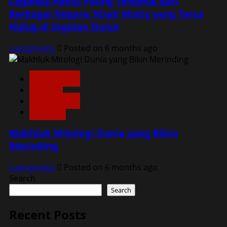
Legenda Hantu Paling Terkenal dari
Berbagai Negara: Kisah Mistis yang Terus
Hidup di Ingatan Dunia
ruangmistis
Posted on 6 months ago
Dunia Lain
Home
Konspirasi
Misteri
Makhluk Mitologi Dunia yang Bikin
Merinding
ruangmistis
Posted on 6 months ago
Search
Search
Recent Posts