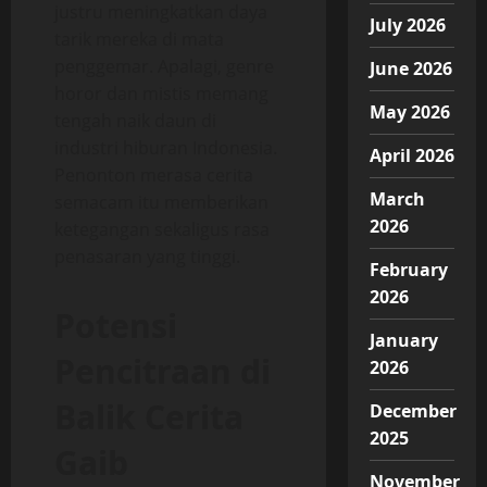
justru meningkatkan daya
July 2026
tarik mereka di mata
penggemar. Apalagi, genre
June 2026
horor dan mistis memang
May 2026
tengah naik daun di
industri hiburan Indonesia.
April 2026
Penonton merasa cerita
March
semacam itu memberikan
2026
ketegangan sekaligus rasa
penasaran yang tinggi.
February
2026
Potensi
January
Pencitraan di
2026
Balik Cerita
December
2025
Gaib
November