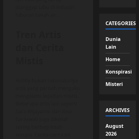
dianggap tabu di industri
hiburan tanah air.
CATEGORIES
Tren Artis
Dunia
dan Cerita
Lain
Mistis
Home
Konspirasi
Robby bukan satu-satunya
Misteri
artis yang pernah mengaku
mengalami kejadian mistis.
Beberapa artis lain seperti
ARCHIVES
Sara Wijayanto dan Risa
Saraswati juga dikenal
August
sering berbagi kisah
2026
serupa. Cerita-cerita ini