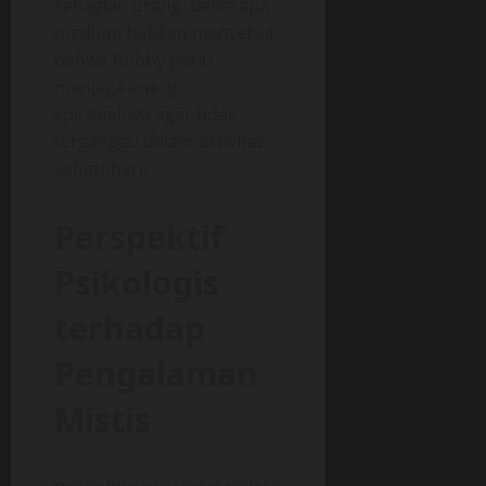
sebagian orang. Beberapa
medium bahkan menyebut
bahwa Robby perlu
menjaga energi
spiritualnya agar tidak
terganggu dalam aktivitas
sehari-hari.
Perspektif
Psikologis
terhadap
Pengalaman
Mistis