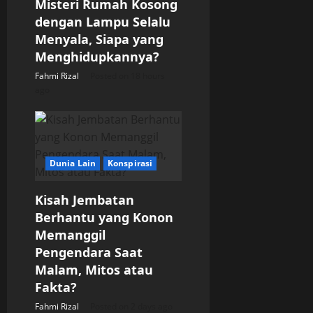
Misteri Rumah Kosong
dengan Lampu Selalu
i
Menyala, Siapa yang
o
Menghidupkannya?
Fahmi Rizal
Posted on 18 hours
n
ago
Dunia Lain
Konspirasi
Kisah Jembatan
Berhantu yang Konon
Memanggil
Pengendara Saat
Malam, Mitos atau
Fakta?
Fahmi Rizal
Posted on 2 days ago