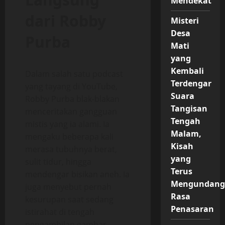
Mendekat
dari Robby
Misteri
Desa
Purba
Mati
yang
Kembali
Dalam salah satu podcast
Terdengar
yang tayang di YouTube,
Suara
Robby Purba blak-blakan
Tangisan
menceritakan gangguan
Tengah
mistis yang ia alami. Ia
Malam,
mengaku beberapa kali
Kisah
merasa tubuhnya berat,
yang
sulit tidur, hingga
Terus
mendengar bisikan aneh. Ia
Mengundang
juga menyebut pernah
Rasa
kesurupan saat sedang
Penasaran
istirahat di tengah
pengambilan gambar.