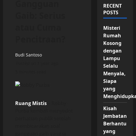
Gangguan
RECENT
POSTS
Gaib: Serius
atau Cuma
Misteri
Rumah
Pencitraan?
Kosong
dengan
Budi Santoso
Lampu
Posted on 1 year ago
Selalu
3 minutes read
Menyala,
Siapa
yang
Menghidupk
Ruang Mistis
– Robby
Kisah
Purba kembali menyedot
Jembatan
perhatian publik setelah
Berhantu
membicarakan soal
yang
gangguan gaib yang ia