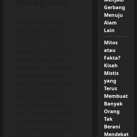
Meragukan
Gerbang
Menuju
Setelah pengakuannya
Alam
viral, banyak netizen
Lain
memberikan komentar di
Mitos
media sosial. Ada yang
atau
membagikan pengalaman
Fakta?
serupa. Ada pula yang
Kisah
skeptis dan menyebutnya
Mistis
sebagai akting belaka.
yang
Sejumlah warganet merasa
Terus
Robby hanya sedang
Membuat
mencoba menaikkan
Banyak
popularitasnya lewat cerita
Orang
horor. Namun, sebagian
Tak
lainnya memuji keberanian
Berani
Robby membuka hal-hal
Mendekat
spiritual yang kerap