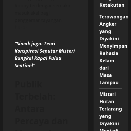
Ketakutan
Robby terdengar semakin
masuk akal bagi
Terowongan
penggemar tayangan
Angker
horor.
yang
Diyakini
“Simak juga: Teori
Menyimpan
Konspirasi Seputar Misteri
Rahasia
Bangkai Kapal Pulau
Kelam
Sentinel”
dari
Masa
Publik
Lampau
Terbelah:
Misteri
Hutan
Antara
Terlarang
yang
Percaya dan
Diyakini
Menjadi