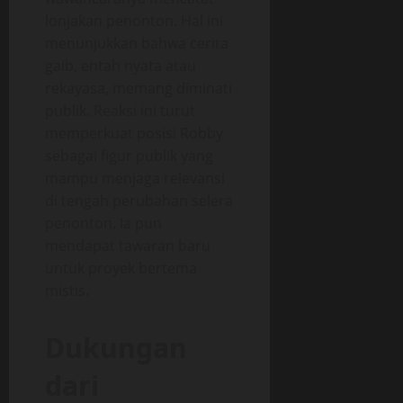
lonjakan penonton. Hal ini
menunjukkan bahwa cerita
gaib, entah nyata atau
rekayasa, memang diminati
publik. Reaksi ini turut
memperkuat posisi Robby
sebagai figur publik yang
mampu menjaga relevansi
di tengah perubahan selera
penonton. Ia pun
mendapat tawaran baru
untuk proyek bertema
mistis.
Dukungan
dari