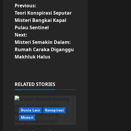
P
Previous:
Teori Konspirasi Seputar
o
Misteri Bangkai Kapal
Pulau Sentinel
s
Next:
t
Misteri Semakin Dalam:
Rumah Caraka Diganggu
n
Makhluk Halus
a
v
RELATED STORIES
i
g
Dunia Lain
Konspirasi
a
Misteri
t