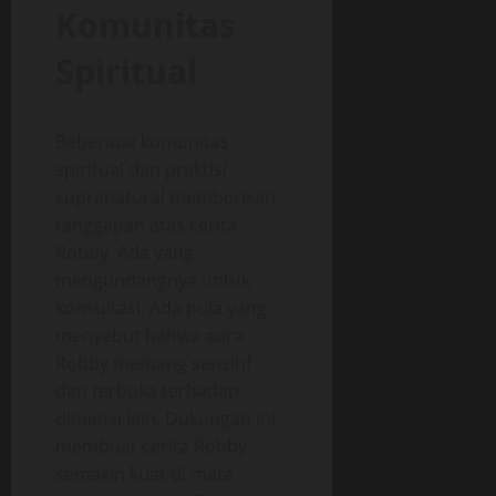
Komunitas
Spiritual
Beberapa komunitas
spiritual dan praktisi
supranatural memberikan
tanggapan atas cerita
Robby. Ada yang
mengundangnya untuk
konsultasi. Ada pula yang
menyebut bahwa aura
Robby memang sensitif
dan terbuka terhadap
dimensi lain. Dukungan ini
membuat cerita Robby
semakin kuat di mata