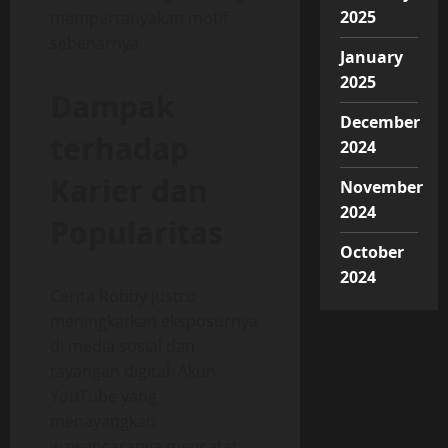
2025
mempertanyakan motif
sebenarnya.
January
2025
Dampak
December
terhadap
2024
Karier dan
November
2024
Popularitas
October
2024
Cerita Robby justru
meningkatkan eksposurnya
di media sosial dan
tayangan digital. Akun
YouTube yang
menayangkan
wawancaranya mencatat