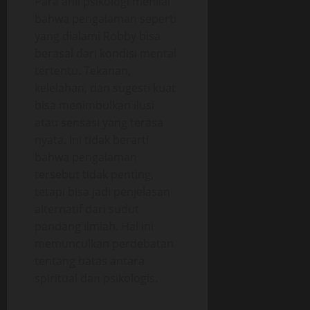
Para ahli psikologi menilai
bahwa pengalaman seperti
yang dialami Robby bisa
berasal dari kondisi mental
tertentu. Tekanan,
kelelahan, dan sugesti kuat
bisa menimbulkan ilusi
atau sensasi yang terasa
nyata. Ini tidak berarti
bahwa pengalaman
tersebut tidak penting,
tetapi bisa jadi penjelasan
alternatif dari sudut
pandang ilmiah. Hal ini
memunculkan perdebatan
tentang batas antara
spiritual dan psikologis.