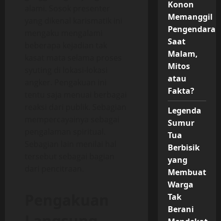
Konon
alami. Sosok presenter
Memanggil
yang dikenal karismatik ini
Pengendara
mengaku mengalami
Saat
beberapa kejadian tak
Malam,
kasat mata selama proses
Mitos
syuting di lokasi-lokasi
atau
angker. Pengakuan ini
Fakta?
tentu saja menuai berbagai
reaksi dari publik. Sebagian
Legenda
mempercayainya sebagai
Sumur
pengalaman spiritual.
Tua
Sebagian lain menilai hal
Berbisik
tersebut sebagai bagian
yang
dari pencitraan.
Membuat
Warga
Pengakuan
Tak
Berani
Langsung