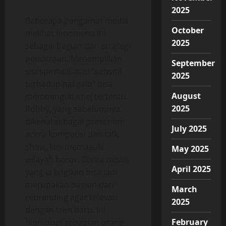
2025
Beberapa pengamat media
October
melihat fenomena ini
2025
sebagai bagian dari strategi
pencitraan. Menampilkan
September
sisi spiritual atau “sensitif
2025
terhadap hal gaib” bisa
August
membangun imej tertentu.
2025
Robby, yang sebelumnya
dikenal sebagai presenter
July 2025
acara kompetisi dan talk
show, kini memasuki
May 2025
wilayah horor. Cerita mistis
April 2025
yang ia bagikan bisa jadi
merupakan bagian dari
March
rebranding agar relevan
2025
dengan tren baru. Ini
February
membuat sebagian orang