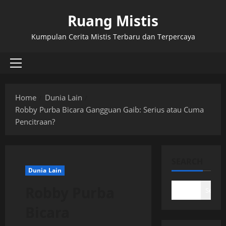
Skip
Ruang Mistis
to
content
Kumpulan Cerita Mistis Terbaru dan Terpercaya
Primary
Menu
Home
Dunia Lain
Robby Purba Bicara Gangguan Gaib: Serius atau Cuma
Pencitraan?
SEARCH
Dunia Lain
Robby Purba
Search
Bicara