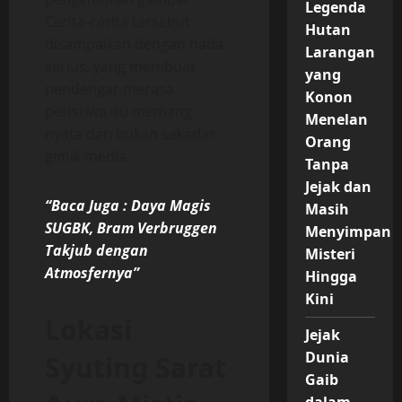
Legenda
Cerita-cerita tersebut
Hutan
disampaikan dengan nada
Larangan
serius, yang membuat
yang
pendengar merasa
Konon
peristiwa itu memang
Menelan
nyata dan bukan sekadar
Orang
gimik media.
Tanpa
Jejak dan
“Baca Juga : Daya Magis
Masih
SUGBK, Bram Verbruggen
Menyimpan
Takjub dengan
Misteri
Atmosfernya”
Hingga
Kini
Lokasi
Jejak
Dunia
Syuting Sarat
Gaib