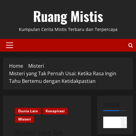
Skip
Ruang Mistis
to
content
Kumpulan Cerita Mistis Terbaru dan Terpercaya
Primary
Menu
Home
Misteri
Misteri yang Tak Pernah Usai: Ketika Rasa Ingin
Tahu Bertemu dengan Ketidakpastian
SEARCH
Dunia Lain
Konspirasi
Misteri
Search
Misteri yang Tak