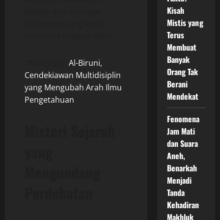
Kisah
belajar dan menjaga
Mistis yang
hubungan yang lebih
Terus
harmonis dengan alam.
Membuat
Banyak
“Baca Juga :
Al-Biruni,
Orang Tak
Cendekiawan Multidisiplin
Berani
yang Mengubah Arah Ilmu
Mendekat
Pengetahuan
“
Fenomena
Misteri Sejarah
Jam Mati
dan Suara
yang
Aneh,
Mengundang
Benarkah
Menjadi
Perdebatan
Tanda
Kehadiran
Makhluk