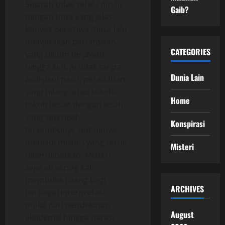
Sejarah tidak selalu ditulis
Gaib?
dengan tinta yang jelas.
Banyak peristiwa masa lalu
menyisakan pertanyaan
CATEGORIES
yang belum terjawab
hingga kini. Artefak tanpa
Dunia Lain
asal-usul pasti, peradaban
yang hilang, atau tokoh-
Home
tokoh besar dengan kisah
yang setengah
Konspirasi
tersembunyi, semuanya
menjadi misteri yang terus
Misteri
diperdebatkan. Misteri
sejarah sering kali
membuka ruang bagi
ARCHIVES
berbagai interpretasi,
mulai dari pendekatan
August
akademis hingga narasi