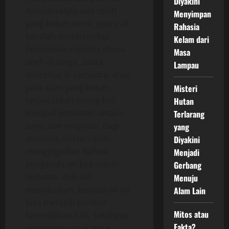
Diyakini
namun selalu ada celah
Menyimpan
yang belum terisi. Justru di
Rahasia
sanalah misteri hidup.
Kelam dari
Fenomena seperti cahaya
Masa
aneh di langit, suara
Lampau
misterius di samudra, atau
pola alam yang belum
Misteri
terpecahkan sering kali
Hutan
menjadi jembatan antara
Terlarang
sains dan imajinasi. Bagi
yang
manusia, misteri alam
Diyakini
mengingatkan bahwa
Menjadi
pengetahuan kita masih
Gerbang
terbatas. Alih-alih
Menuju
menakutkan, kesadaran ini
Alam Lain
bisa menjadi sumber
Mitos atau
kerendahan hati, sekaligus
Fakta?
dorongan untuk terus