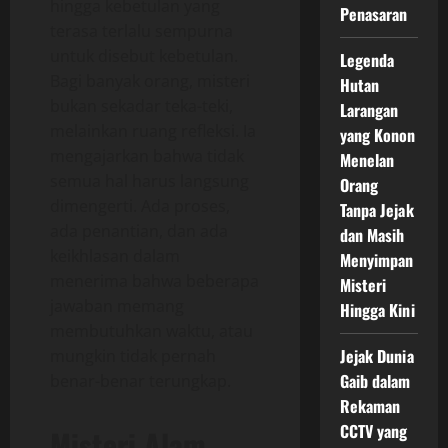
hingga kebetulan yang
Penasaran
terasa terlalu sempurna
untuk disebut kebetulan.
Legenda
Bagi banyak orang, misteri
Hutan
bukan sekadar teka-teki,
Larangan
melainkan ruang refleksi. Ia
yang Konon
mengajarkan bahwa tidak
Menelan
semua hal harus langsung
Orang
dimengerti. Ada proses,
Tanpa Jejak
ada penantian, dan ada
dan Masih
keikhlasan dalam
Menyimpan
menerima bahwa beberapa
Misteri
jawaban memang
Hingga Kini
membutuhkan waktu, atau
Jejak Dunia
mungkin tidak pernah
Gaib dalam
benar-benar terungkap.
Rekaman
CCTV yang
Misteri Alam