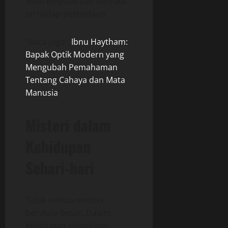
lebih empatik dan terbuka
terhadap perbedaan.
“Baca Juga :
Ibnu Haytham:
Bapak Optik Modern yang
Mengubah Pemahaman
Tentang Cahaya dan Mata
Manusia
“
Misteri dalam
Kehidupan
Sehari-hari
Tidak semua misteri
berskala besar. Dalam
kehidupan sehari-hari,