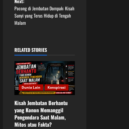
Next:
s
Pocong di Jembatan Dompak: Kisah
t
Sunyi yang Terus Hidup di Tengah
Malam
n
a
RELATED STORIES
v
i
g
a
Dunia Lain
Konspirasi
t
Kisah Jembatan Berhantu
yang Konon Memanggil
i
Pengendara Saat Malam,
o
Mitos atau Fakta?