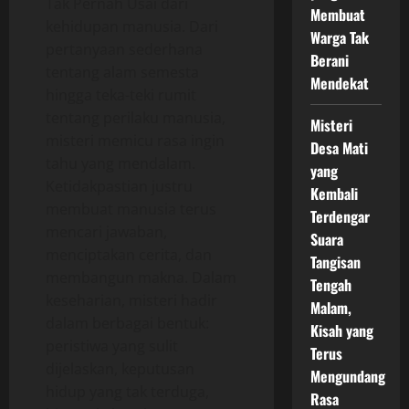
Tak Pernah Usai dari
Membuat
kehidupan manusia. Dari
Warga Tak
pertanyaan sederhana
Berani
tentang alam semesta
Mendekat
hingga teka-teki rumit
tentang perilaku manusia,
Misteri
misteri memicu rasa ingin
Desa Mati
tahu yang mendalam.
yang
Ketidakpastian justru
Kembali
membuat manusia terus
Terdengar
mencari jawaban,
Suara
menciptakan cerita, dan
Tangisan
membangun makna. Dalam
Tengah
keseharian, misteri hadir
Malam,
dalam berbagai bentuk:
Kisah yang
peristiwa yang sulit
Terus
dijelaskan, keputusan
Mengundang
hidup yang tak terduga,
Rasa