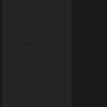
Ketertarikan manusia pada
misteri tidak pernah pudar
karena misteri menyentuh
sisi emosional dan
intelektual sekaligus. Ia
menawarkan sensasi ingin
tahu, ketegangan, dan
harapan akan penemuan.
Di era modern, misteri
tetap hidup melalui buku,
film, podcast, dan diskusi
publik. Misteri memberi
ruang bagi imajinasi tanpa
batas, sekaligus menguji
cara berpikir kritis. Lebih
dari itu, misteri
mengingatkan bahwa dunia