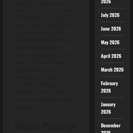
2026
populer. Di balik itu, ada
kerinduan manusia untuk
July 2026
memahami asal-usul dan
identitasnya. Setiap misteri
June 2026
sejarah mengajak kita
menelusuri jejak masa lalu,
May 2026
bukan hanya untuk
mencari kebenaran, tetapi
April 2026
juga untuk memahami
March 2026
bagaimana manusia
membentuk dunia yang
February
kita huni sekarang.
2026
Ketidakpastian sejarah
justru membuatnya tetap
January
hidup dan relevan.
2026
Misteri Psikologi
December
2025