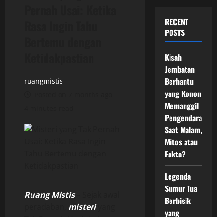
Pernah Usai: Ketika
RECENT
Rasa Ingin Tahu
POSTS
Bertemu dengan
Ketidakpastian
Kisah
Jembatan
Berhantu
ruangmistis
yang Konon
Posted on 7 months ago
Memanggil
4 minutes read
Pengendara
Saat Malam,
Mitos atau
Fakta?
Legenda
Sumur Tua
Ruang Mistis
– Sejak awal
Berbisik
peradaban,
misteri
yang
yang