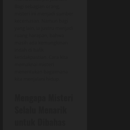
Bagi sebagian orang,
misteri ini menjadi sumber
kecemasan. Namun bagi
yang lain, ia justru menjadi
ruang harapan, bahwa
masih ada kemungkinan
indah di balik
ketidakpastian. Cara kita
memaknai misteri
menentukan bagaimana
kita menjalani hidup.
Mengapa Misteri
Selalu Menarik
untuk Dibahas