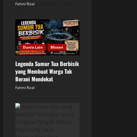
Fahmi Rizal
Posted on 1 hour
n
ago
Dunia Lain
Misteri
Legenda Sumur Tua Berbisik
yang Membuat Warga Tak
Berani Mendekat
Fahmi Rizal
Posted on 2 days
ago