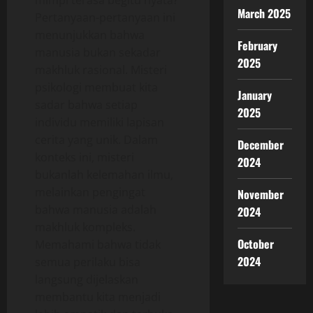
mimpi terasa begitu nyata?
March 2025
Pertanyaan-pertanyaan ini
menunjukkan bahwa
February
manusia bukan sekadar
2025
makhluk rasional. Misteri
psikologi membuat kita
January
sadar bahwa setiap
2025
individu memiliki lapisan
cerita yang unik. Dalam
December
konteks ini, misteri
2024
bukanlah kelemahan ilmu,
melainkan pengingat
November
bahwa manusia adalah
2024
makhluk kompleks.
October
Memahami bahwa tidak
2024
semua perilaku bisa
langsung dijelaskan
membantu kita menjadi