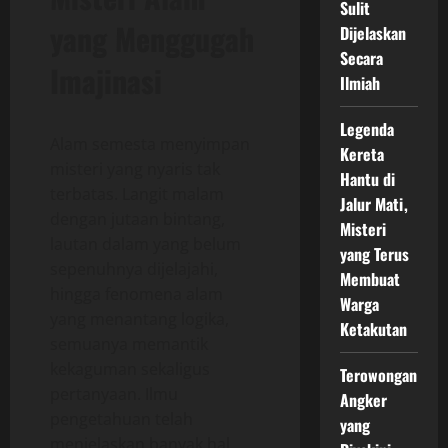
Sulit
yang Menggugah
Dijelaskan
Secara
Imajinasi
Ilmiah
Legenda
Alam semesta menyimpan
Kereta
misteri yang nyaris tak
Hantu di
terbatas. Langit malam
Jalur Mati,
dengan jutaan bintang,
Misteri
lautan dalam yang belum
yang Terus
sepenuhnya dijelajahi,
Membuat
hingga fenomena alam
Warga
yang menantang logika,
Ketakutan
semuanya memantik
kekaguman sekaligus
Terowongan
pertanyaan. Ilmu
Angker
pengetahuan telah
yang
menjelaskan banyak hal,