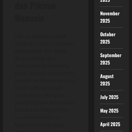
dan Pikiran
November
Manusia
2025
October
Pikiran manusia adalah
2025
salah satu misteri terbesar
yang pernah ada. Meski
September
ilmu psikologi dan
2025
neurosains berkembang
pesat, banyak aspek emosi,
August
intuisi, dan kesadaran yang
2025
masih sulit dijelaskan
sepenuhnya. Mengapa
July 2025
seseorang bisa merasakan
firasat kuat? Bagaimana
May 2025
trauma membentuk
April 2025
kepribadian? Mengapa