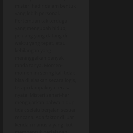
misteri hadir dalam bentuk
yang lebih personal.
Pertemuan tak terduga
yang mengubah hidup,
peluang yang datang di
waktu yang tepat, atau
kehilangan yang
meninggalkan banyak
tanda tanya. Momen-
momen ini sering kali tidak
bisa dijelaskan secara logis,
tetapi dampaknya terasa
nyata. Misteri sehari-hari
mengajarkan bahwa hidup
tidak selalu berjalan sesuai
rencana. Ada faktor di luar
kendali manusia yang ikut
membentuk perjalanan.