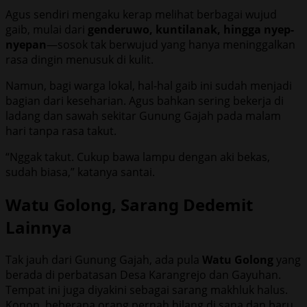
Agus sendiri mengaku kerap melihat berbagai wujud
gaib, mulai dari
genderuwo, kuntilanak, hingga nyep-
nyepan
—sosok tak berwujud yang hanya meninggalkan
rasa dingin menusuk di kulit.
Namun, bagi warga lokal, hal-hal gaib ini sudah menjadi
bagian dari keseharian. Agus bahkan sering bekerja di
ladang dan sawah sekitar Gunung Gajah pada malam
hari tanpa rasa takut.
“Nggak takut. Cukup bawa lampu dengan aki bekas,
sudah biasa,” katanya santai.
Watu Golong, Sarang Dedemit
Lainnya
Tak jauh dari Gunung Gajah, ada pula
Watu Golong
yang
berada di perbatasan Desa Karangrejo dan Gayuhan.
Tempat ini juga diyakini sebagai sarang makhluk halus.
Konon, beberapa orang pernah hilang di sana dan baru