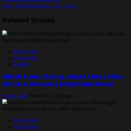
navigation
Next:
Penghuni Kapal USS Hornet
Related Stories
Dunia Lain
Konspirasi
Misteri
Misteri Rumah Kosong dengan Lampu Selalu
Menyala, Siapa yang Menghidupkannya?
Fahmi Rizal
Posted on 1 day ago
Dunia Lain
Konspirasi