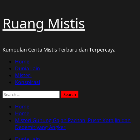
Skip
Ruang Mistis
to
content
Kumpulan Cerita Mistis Terbaru dan Terpercaya
Primary
Home
Menu
Dunia Lain
Misteri
Konspirasi
Search
for:
Home
Home
Misteri Gunung Gajah Pacitan, Pusat Kota Jin dan
Dedemit yang Angker
Dunia Lain