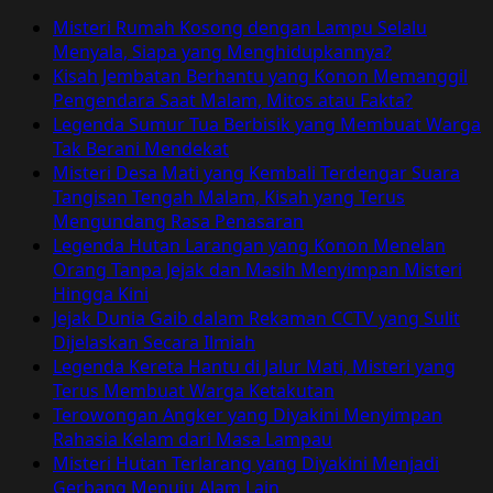
Misteri Rumah Kosong dengan Lampu Selalu
Menyala, Siapa yang Menghidupkannya?
Kisah Jembatan Berhantu yang Konon Memanggil
Pengendara Saat Malam, Mitos atau Fakta?
Legenda Sumur Tua Berbisik yang Membuat Warga
Tak Berani Mendekat
Misteri Desa Mati yang Kembali Terdengar Suara
Tangisan Tengah Malam, Kisah yang Terus
Mengundang Rasa Penasaran
Legenda Hutan Larangan yang Konon Menelan
Orang Tanpa Jejak dan Masih Menyimpan Misteri
Hingga Kini
Jejak Dunia Gaib dalam Rekaman CCTV yang Sulit
Dijelaskan Secara Ilmiah
Legenda Kereta Hantu di Jalur Mati, Misteri yang
Terus Membuat Warga Ketakutan
Terowongan Angker yang Diyakini Menyimpan
Rahasia Kelam dari Masa Lampau
Misteri Hutan Terlarang yang Diyakini Menjadi
Gerbang Menuju Alam Lain