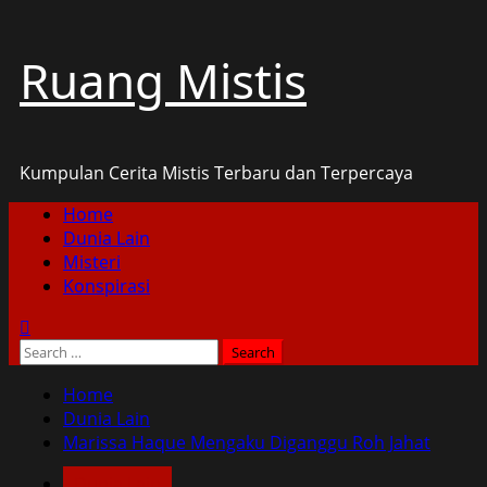
Skip
Ruang Mistis
to
content
Kumpulan Cerita Mistis Terbaru dan Terpercaya
Primary
Home
Menu
Dunia Lain
Misteri
Konspirasi
Search
for:
Home
Dunia Lain
Marissa Haque Mengaku Diganggu Roh Jahat
Dunia Lain