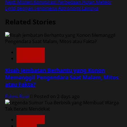
navigation
Next:
Misteri Konspirasi Perbedaan Hujan Meteor
Lyrid dengan Fenomena Astronomi Lainnya
Related Stories
Dunia Lain
Konspirasi
Kisah Jembatan Berhantu yang Konon
Memanggil Pengendara Saat Malam, Mitos
atau Fakta?
Fahmi Rizal
Posted on 2 days ago
Dunia Lain
Misteri