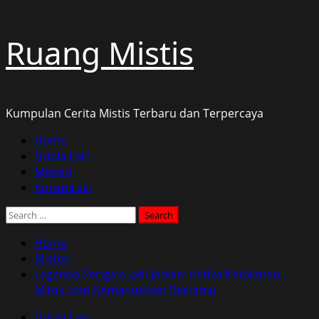
Skip
Ruang Mistis
to
content
Kumpulan Cerita Mistis Terbaru dan Terpercaya
Primary
Home
Menu
Dunia Lain
Misteri
Konspirasi
Search
for:
Home
Misteri
Legenda Serigala Jadi-Jadian: Ketika Ketakutan,
Mitos, dan Kemanusiaan Bertemu
Dunia Lain