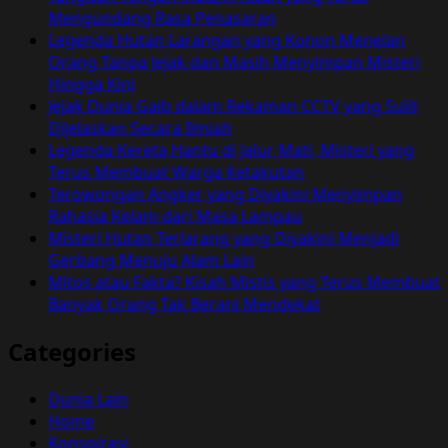
Mengundang Rasa Penasaran
Legenda Hutan Larangan yang Konon Menelan
Orang Tanpa Jejak dan Masih Menyimpan Misteri
Hingga Kini
Jejak Dunia Gaib dalam Rekaman CCTV yang Sulit
Dijelaskan Secara Ilmiah
Legenda Kereta Hantu di Jalur Mati, Misteri yang
Terus Membuat Warga Ketakutan
Terowongan Angker yang Diyakini Menyimpan
Rahasia Kelam dari Masa Lampau
Misteri Hutan Terlarang yang Diyakini Menjadi
Gerbang Menuju Alam Lain
Mitos atau Fakta? Kisah Mistis yang Terus Membuat
Banyak Orang Tak Berani Mendekat
Categories
Dunia Lain
Home
Konspirasi