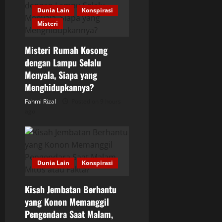
g
Dunia Lain
Konspirasi
a
Misteri
t
Misteri Rumah Kosong
i
dengan Lampu Selalu
Menyala, Siapa yang
o
Menghidupkannya?
Fahmi Rizal
Posted on 9 hours
n
ago
Dunia Lain
Konspirasi
Kisah Jembatan Berhantu
yang Konon Memanggil
Pengendara Saat Malam,