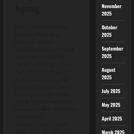
Jepang
November
2025
Jepang memiliki banyak
October
legenda urban yang
2025
terkenal. Namun,
September
Kuchisake-Onna termasuk
2025
salah satu yang paling
menyeramkan. Sosok ini
August
digambarkan sebagai
2025
wanita bermasker yang
mendekati korban dan
July 2025
bertanya apakah dirinya
cantik. Setelah mendapat
May 2025
jawaban, ia akan membuka
masker dan
April 2025
memperlihatkan mulut
yang robek dari telinga ke
March 2025