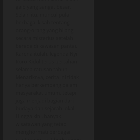
gaib yang sangat besar.
Selain itu, muncul pula
berbagai kisah tentang
orang-orang yang hilang
secara misterius setelah
berada di kawasan pantai.
Karena itulah, legenda Nyi
Roro Kidul terus bertahan
selama ratusan tahun.
Menariknya, cerita ini tidak
hanya berkembang dalam
masyarakat umum, tetapi
juga menjadi bagian dari
budaya dan sejarah lokal.
Hingga kini, banyak
wisatawan yang tetap
menghormati berbagai
pantangan saat berkunjung