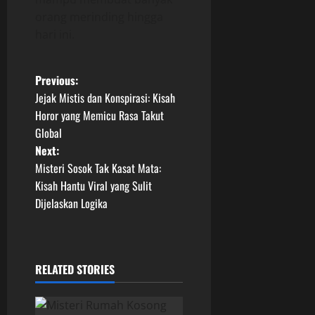
orang merinding hingga
hari ini.
P
Previous:
Jejak Mistis dan Konspirasi: Kisah
o
Horor yang Memicu Rasa Takut
Global
s
Next:
t
Misteri Sosok Tak Kasat Mata:
Kisah Hantu Viral yang Sulit
n
Dijelaskan Logika
a
v
RELATED STORIES
i