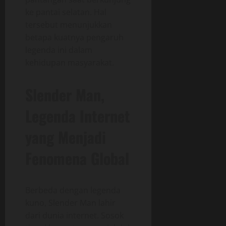
ke pantai selatan. Hal
tersebut menunjukkan
betapa kuatnya pengaruh
legenda ini dalam
kehidupan masyarakat.
Slender Man,
Legenda Internet
yang Menjadi
Fenomena Global
Berbeda dengan legenda
kuno, Slender Man lahir
dari dunia internet. Sosok