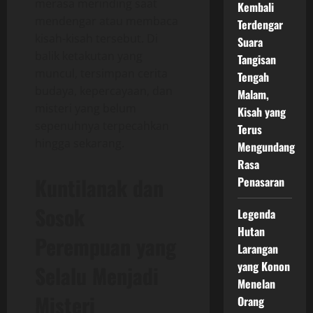
merasa merinding saat
Kembali
mendengar atau membaca
Terdengar
kisah-kisah tersebut. Di
Suara
balik ketakutan yang
Tangisan
muncul, tersimpan cerita
Tengah
budaya, kepercayaan, dan
Malam,
misteri yang belum
Kisah yang
sepenuhnya terpecahkan
Terus
hingga sekarang.
Mengundang
Rasa
Kuntilanak dan
Penasaran
Sosok
Legenda
Hutan
Perempuan yang
Larangan
yang Konon
Selalu Menjadi
Menelan
Misteri
Orang