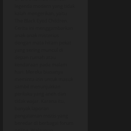
legenda modern yang tidak
kalah mengerikan, yaitu
The Black Eyed Children.
Cerita ini menggambarkan
anak-anak misterius
dengan mata hitam pekat
yang sering muncul di
depan rumah atau
kendaraan pada malam
hari. Mereka biasanya
meminta izin untuk masuk
sambil menunjukkan
perilaku yang aneh dan
tidak wajar. Karena itu,
banyak laporan
pengalaman mistis yang
beredar di berbagai forum
online. Walaupun