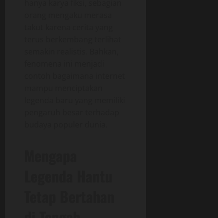
hanya karya fiksi, sebagian
orang mengaku merasa
takut karena cerita yang
terus berkembang terlihat
semakin realistis. Bahkan,
fenomena ini menjadi
contoh bagaimana internet
mampu menciptakan
legenda baru yang memiliki
pengaruh besar terhadap
budaya populer dunia.
Mengapa
Legenda Hantu
Tetap Bertahan
di Tengah