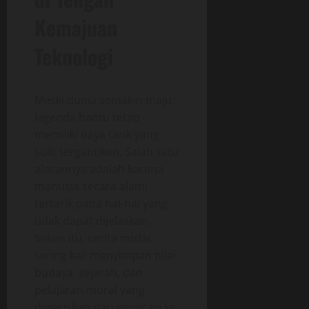
Kemajuan
Teknologi
Meski dunia semakin maju,
legenda hantu tetap
memiliki daya tarik yang
sulit tergantikan. Salah satu
alasannya adalah karena
manusia secara alami
tertarik pada hal-hal yang
tidak dapat dijelaskan.
Selain itu, cerita mistis
sering kali menyimpan nilai
budaya, sejarah, dan
pelajaran moral yang
diwariskan dari generasi ke