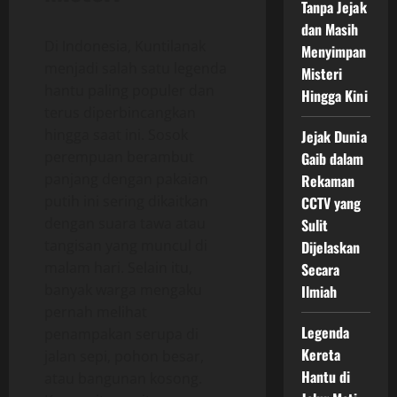
Tanpa Jejak
dan Masih
Di Indonesia, Kuntilanak
Menyimpan
menjadi salah satu legenda
Misteri
hantu paling populer dan
Hingga Kini
terus diperbincangkan
hingga saat ini. Sosok
Jejak Dunia
perempuan berambut
Gaib dalam
panjang dengan pakaian
Rekaman
putih ini sering dikaitkan
CCTV yang
dengan suara tawa atau
Sulit
tangisan yang muncul di
Dijelaskan
malam hari. Selain itu,
Secara
banyak warga mengaku
Ilmiah
pernah melihat
Legenda
penampakan serupa di
Kereta
jalan sepi, pohon besar,
Hantu di
atau bangunan kosong.