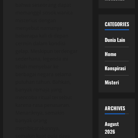
bahwa seseorang dapat
memanggil sosok wanita
misterius dengan
CATEGORIES
menyebut namanya
beberapa kali di depan
Dunia Lain
cermin dalam kondisi
gelap. Meskipun terdengar
Home
sederhana, legenda ini
telah menyebar ke
Konspirasi
berbagai negara selama
puluhan tahun. Bahkan,
Misteri
banyak remaja yang
mencoba ritual tersebut
karena rasa penasaran.
ARCHIVES
Menariknya, semakin
banyak orang
August
membicarakannya,
2026
semakin kuat pula daya