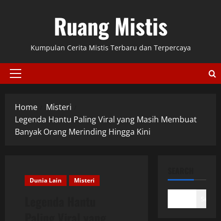
Skip
Ruang Mistis
to
content
Kumpulan Cerita Mistis Terbaru dan Terpercaya
Primary
Menu
Home
Misteri
Legenda Hantu Paling Viral yang Masih Membuat
Banyak Orang Merinding Hingga Kini
SEARCH
Dunia Lain
Misteri
Legenda Hantu
Search
Paling Viral yang