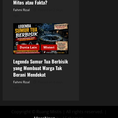
Mitos atau Fakta?
Fahmi Rizal
Posted on 2 days
ago
Dunia Lain
Misteri
Legenda Sumur Tua Berbisik
yang Membuat Warga Tak
Berani Mendekat
Fahmi Rizal
Posted on 4 days
ago
Copyright © Ruang Mistis | All rights reserved.
|