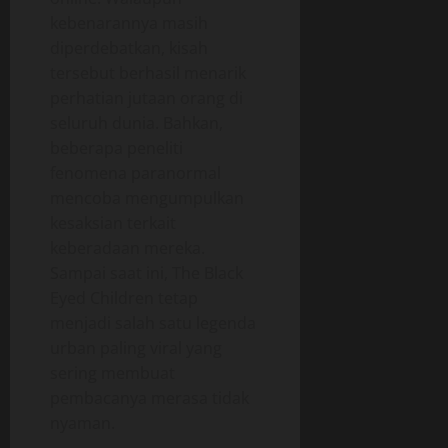
kebenarannya masih
diperdebatkan, kisah
tersebut berhasil menarik
perhatian jutaan orang di
seluruh dunia. Bahkan,
beberapa peneliti
fenomena paranormal
mencoba mengumpulkan
kesaksian terkait
keberadaan mereka.
Sampai saat ini, The Black
Eyed Children tetap
menjadi salah satu legenda
urban paling viral yang
sering membuat
pembacanya merasa tidak
nyaman.