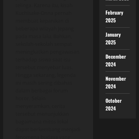
telinga. Karena itu, kisah
February
Kuchisake-Onna pernah
2025
membuat kepanikan di
beberapa wilayah Jepang
January
pada masa lalu. Bahkan,
2025
sekolah-sekolah sempat
meningkatkan pengawasan
December
terhadap siswa saat isu
2024
tersebut menyebar luas.
Hingga sekarang, legenda
November
ini masih sering dibahas
2024
dalam berbagai forum
horor. Selain
October
menyeramkan, cerita
2024
tersebut menunjukkan
bagaimana mitos lokal
dapat berkembang menjadi
fenomena budaya yang