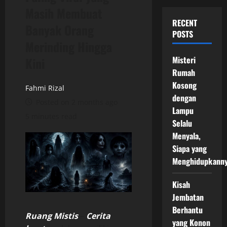
Masih Membuat
RECENT
Banyak Orang
POSTS
Merinding Hingga
Misteri
Kini
Rumah
Kosong
Fahmi Rizal
dengan
Posted on 2 months ago
Lampu
5 minutes read
Selalu
Menyala,
Siapa yang
Menghidupkann
Kisah
Jembatan
Berhantu
Ruang Mistis
–
Cerita
yang Konon