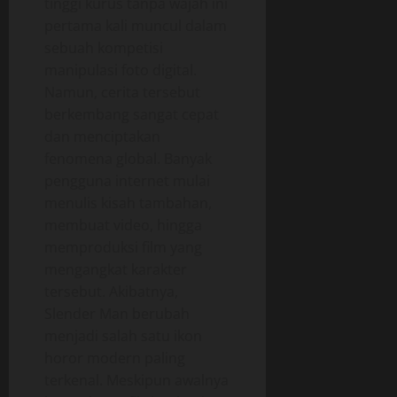
tinggi kurus tanpa wajah ini
pertama kali muncul dalam
sebuah kompetisi
manipulasi foto digital.
Namun, cerita tersebut
berkembang sangat cepat
dan menciptakan
fenomena global. Banyak
pengguna internet mulai
menulis kisah tambahan,
membuat video, hingga
memproduksi film yang
mengangkat karakter
tersebut. Akibatnya,
Slender Man berubah
menjadi salah satu ikon
horor modern paling
terkenal. Meskipun awalnya