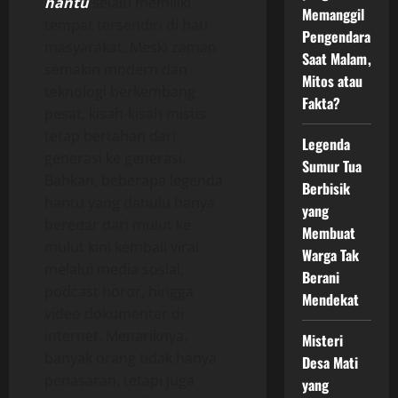
hantu
selalu memiliki
Memanggil
tempat tersendiri di hati
Pengendara
masyarakat. Meski zaman
Saat Malam,
semakin modern dan
Mitos atau
teknologi berkembang
Fakta?
pesat, kisah-kisah mistis
tetap bertahan dari
Legenda
generasi ke generasi.
Sumur Tua
Bahkan, beberapa legenda
Berbisik
hantu yang dahulu hanya
yang
beredar dari mulut ke
Membuat
mulut kini kembali viral
Warga Tak
melalui media sosial,
Berani
podcast horor, hingga
Mendekat
video dokumenter di
internet. Menariknya,
Misteri
banyak orang tidak hanya
Desa Mati
penasaran, tetapi juga
yang