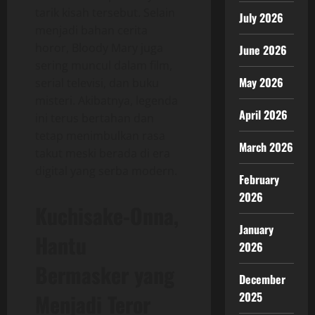
tarik kisah tersebut. Selain
July 2026
menjadi bahan cerita
horor, Bloody Mary juga
June 2026
sering muncul dalam film,
May 2026
serial televisi, dan buku
misteri. Akibatnya, legenda
April 2026
ini terus bertahan dan
tetap menimbulkan rasa
March 2026
takut meski berada di era
digital yang serba modern.
February
2026
Kuchisake-Onna,
January
Hantu
2026
Bermasker yang
December
Menjadi Teror
2025