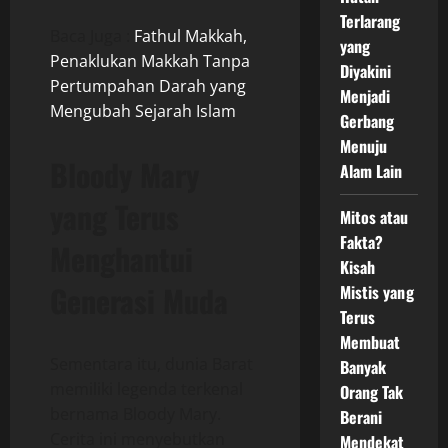
Terlarang
Baca Juga :
Fathul Makkah,
yang
Penaklukan Makkah Tanpa
Diyakini
Pertumpahan Darah yang
Menjadi
Mengubah Sejarah Islam
Gerbang
Menuju
Bloody Mary
Alam Lain
yang Terus
Mitos atau
Fakta?
Menghantui
Kisah
Generasi Muda
Mistis yang
Terus
Membuat
Sementara itu, dunia Barat
Banyak
memiliki legenda terkenal
Orang Tak
bernama Bloody Mary.
Berani
Cerita ini menyebutkan
Mendekat