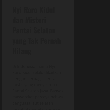
Nyi Roro Kidul
dan Misteri
Pantai Selatan
yang Tak Pernah
Hilang
Di Indonesia, nama Nyi
Roro Kidul selalu dikaitkan
dengan berbagai cerita
mistis yang menyelimuti
Pantai Selatan Jawa. Banyak
masyarakat percaya bahwa
penguasa laut selatan
tersebut memiliki kerajaan