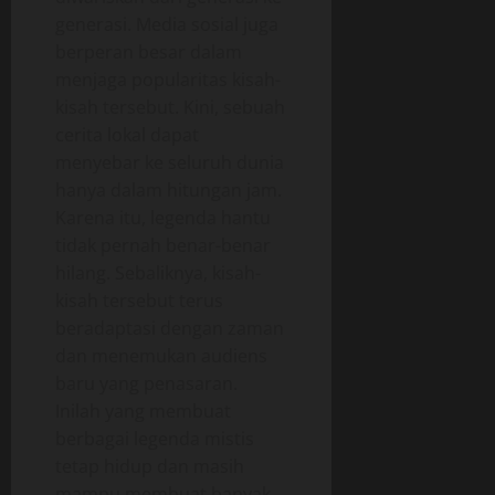
generasi. Media sosial juga
berperan besar dalam
menjaga popularitas kisah-
kisah tersebut. Kini, sebuah
cerita lokal dapat
menyebar ke seluruh dunia
hanya dalam hitungan jam.
Karena itu, legenda hantu
tidak pernah benar-benar
hilang. Sebaliknya, kisah-
kisah tersebut terus
beradaptasi dengan zaman
dan menemukan audiens
baru yang penasaran.
Inilah yang membuat
berbagai legenda mistis
tetap hidup dan masih
mampu membuat banyak