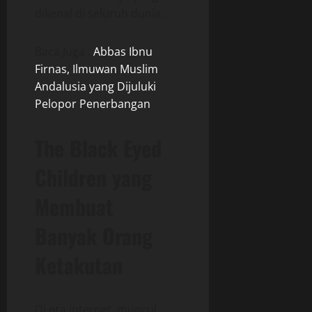
dikenal di seluruh dunia.
Baca Juga :
Abbas Ibnu
Firnas, Ilmuwan Muslim
Andalusia yang Dijuluki
Pelopor Penerbangan
The Black Eyed
Children yang
Membuat
Banyak Orang
Ketakutan
Di era internet, muncul