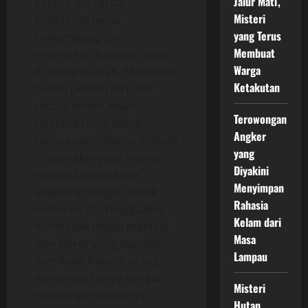
Jalur Mati,
Karena itu, cerita
Misteri
Kuntilanak terus
yang Terus
berkembang dan
Membuat
melahirkan berbagai versi
Warga
di setiap daerah. Meskipun
Ketakutan
belum pernah terbukti
secara ilmiah, kisah
Terowongan
tersebut tetap hidup
Angker
karena pengalaman pribadi
yang
masyarakat yang merasa
Diyakini
pernah berhadapan
Menyimpan
langsung dengan sosok
Rahasia
misterius itu. Hingga kini,
Kelam dari
Kuntilanak masih menjadi
Masa
ikon horor yang mampu
Lampau
membuat banyak orang
merinding hanya dengan
Misteri
mendengar namanya.
Hutan