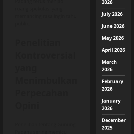
Padang terus menjadi
2026
ruang spekulasi yang
July 2026
memancing rasa ingin tahu
publik.
June 2026
May 2026
Penelitian
April 2026
Kontroversial
March
yang
2026
Menimbulkan
February
2026
Perpecahan
January
Opini
2026
December
Penelitian tentang Gunung
2025
Padang sering memicu