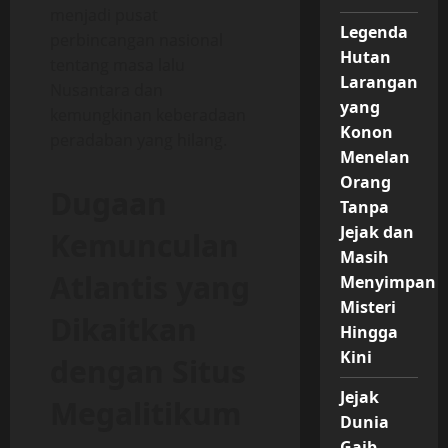
menjadi pusat
Legenda
perbincangan nasional
Hutan
tentang masa lalu
Larangan
Nusantara dan
yang
kemungkinan keberadaan
Konon
peradaban yang hilang.
Menelan
Orang
Dugaan
Tanpa
Jejak dan
Kemunculan
Masih
Atlantis yang
Menyimpan
Misteri
Dikaitkan
Hingga
Kini
dengan Situs
Jejak
Megalitikum
Dunia
Gaib