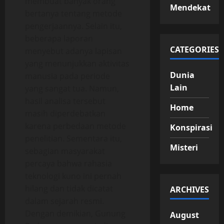
membuat banyak orang
Mendekat
bertanya tentang metode
pengerjaannya. Selain itu,
beberapa laporan
CATEGORIES
menyebut adanya lapisan
yang menunjukkan aktivitas
Dunia
manusia pada periode
Lain
yang sangat tua. Namun,
hasil analisa tersebut
Home
masih diperdebatkan
karena perbedaan metode
Konspirasi
penelitian. Sementara itu,
Misteri
sebagian masyarakat
percaya bahwa rahasia
teknologi kuno ini pernah
hilang dan tidak dicatat
ARCHIVES
dalam sejarah resmi.
Dengan demikian, Gunung
August