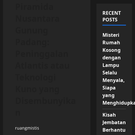
Piramida
RECENT
Nusantara
POSTS
Gunung
Misteri
Padang:
Rumah
Kosong
Peninggalan
dengan
Atlantis atau
Lampu
Selalu
Teknologi
Menyala,
Kuno yang
Siapa
yang
Disembunyika
Menghidupk
n
Kisah
Jembatan
ruangmistis
Berhantu