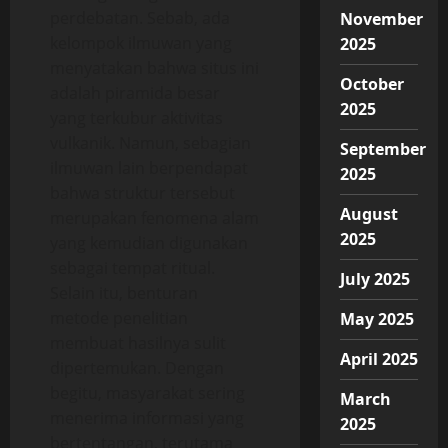
perdebatan. Sebab, ada
November
kelompok ilmuwan yang
2025
menyatakan bahwa situs ini
October
adalah piramida besar
2025
yang terkubur aktivitas
vulkanik. Namun, sebagian
September
ilmuwan lain berpendapat
2025
bahwa struktur tersebut
August
merupakan fenomena alam
2025
yang kemudian digunakan
sebagai tempat ritual.
July 2025
Selain itu, benturan
metode penelitian
May 2025
membuat hasilnya sulit
April 2025
dipertemukan. Dengan
begitu, masyarakat sering
March
menerima informasi yang
2025
bertentangan, terutama