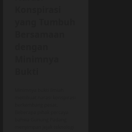
Konspirasi
yang Tumbuh
Bersamaan
dengan
Minimnya
Bukti
Minimnya bukti ilmiah
membuat narasi konspirasi
berkembang pesat.
Beberapa pihak percaya
bahwa Gunung Padang
menyimpan jejak teknologi