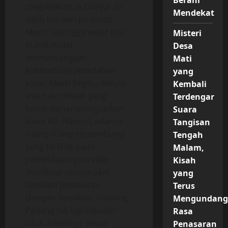
Berani
megalitikum di Cianjur ini
Mendekat
lebih tua dari piramida
Mesir, sehingga wajar bila
Misteri
publik mulai
Desa
membayangkan
Mati
keberadaan peradaban
yang
kuno. Meski begitu, belum
Kembali
ada bukti ilmiah yang
Terdengar
benar-benar menguatkan
Suara
klaim itu. Namun, adanya
Tangisan
ruang-ruang tersembunyi
Tengah
yang terlihat pada
Malam,
pemindaian georadar
Kisah
membuat masyarakat
yang
semakin penasaran.
Terus
Dengan demikian, Gunung
Mengundang
Padang tak lagi sekadar
Rasa
situs arkeologi, tetapi
Penasaran