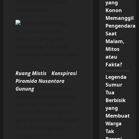
Posted on 9 months ago
yang
Konon
3 minutes read
Memanggil
Pengendara
Saat
Malam,
Mitos
atau
Fakta?
Ruang Mistis
–
Konspirasi
Legenda
Piramida Nusantara
Sumur
Gunung
Padang kembali
Tua
menarik perhatian karena
Berbisik
sejumlah temuan baru
yang
memicu berbagai teori
Membuat
yang sulit diabaikan. Selain
Warga
itu, beberapa peneliti
Tak
menyebut situs