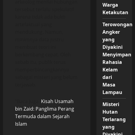
arkeolog menilai hubungan
Warga
tersebut terlalu spekulatif
Ketakutan
karena tidak ada bukti
artefaktual yang
Terowongan
mendukung. Namun,
Angker
minimnya data justru
yang
membuat teori ini
Diyakini
berkembang cepat. Oleh
Menyimpan
sebab itu, publik terus
Rahasia
memperbincangkannya
Kelam
sebagai misteri yang belum
dari
terjawab.
Masa
Lampau
“Baca Juga :
Kisah Usamah
Misteri
bin Zaid: Panglima Perang
Hutan
Termuda dalam Sejarah
Terlarang
Islam
“
yang
Diyakini