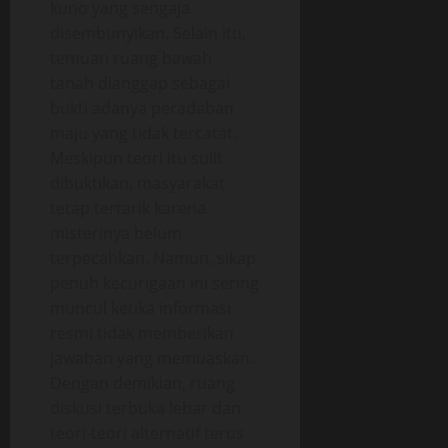
kuno yang sengaja
disembunyikan. Selain itu,
temuan ruang bawah
tanah dianggap sebagai
bukti adanya peradaban
maju yang tidak tercatat.
Meskipun teori itu sulit
dibuktikan, masyarakat
tetap tertarik karena
misterinya belum
terpecahkan. Namun, sikap
penuh kecurigaan ini sering
muncul ketika informasi
resmi tidak memberikan
jawaban yang memuaskan.
Dengan demikian, ruang
diskusi terbuka lebar dan
teori-teori alternatif terus