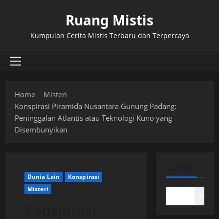
Skip
Ruang Mistis
to
content
Kumpulan Cerita Mistis Terbaru dan Terpercaya
Primary
Menu
Home
Misteri
Konspirasi Piramida Nusantara Gunung Padang:
Peninggalan Atlantis atau Teknologi Kuno yang
Disembunyikan
SEARCH
Dunia Lain
Konspirasi
Misteri
Search
Konspirasi