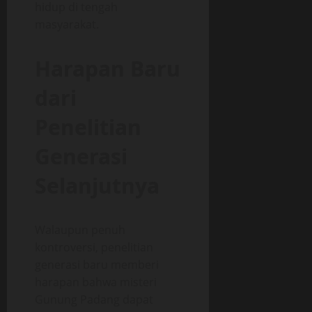
hidup di tengah
masyarakat.
Harapan Baru
dari
Penelitian
Generasi
Selanjutnya
Walaupun penuh
kontroversi, penelitian
generasi baru memberi
harapan bahwa misteri
Gunung Padang dapat