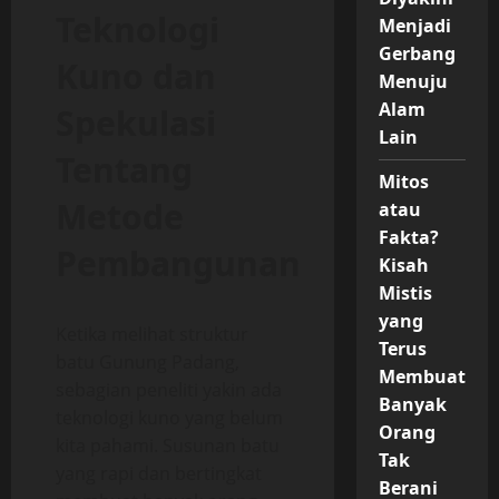
Teknologi
Menjadi
Gerbang
Kuno dan
Menuju
Alam
Spekulasi
Lain
Tentang
Mitos
Metode
atau
Fakta?
Pembangunan
Kisah
Mistis
yang
Ketika melihat struktur
Terus
batu Gunung Padang,
Membuat
sebagian peneliti yakin ada
Banyak
teknologi kuno yang belum
Orang
kita pahami. Susunan batu
Tak
yang rapi dan bertingkat
Berani