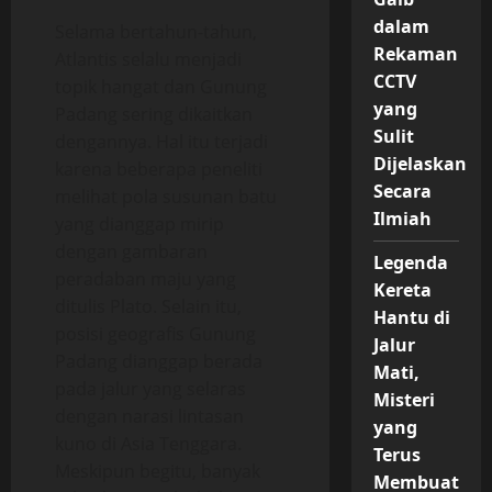
dalam
Selama bertahun-tahun,
Rekaman
Atlantis selalu menjadi
CCTV
topik hangat dan Gunung
yang
Padang sering dikaitkan
Sulit
dengannya. Hal itu terjadi
Dijelaskan
karena beberapa peneliti
Secara
melihat pola susunan batu
Ilmiah
yang dianggap mirip
dengan gambaran
Legenda
peradaban maju yang
Kereta
ditulis Plato. Selain itu,
Hantu di
posisi geografis Gunung
Jalur
Padang dianggap berada
Mati,
pada jalur yang selaras
Misteri
dengan narasi lintasan
yang
kuno di Asia Tenggara.
Terus
Meskipun begitu, banyak
Membuat