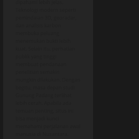
dipahami lebih jelas.
Teknologi modern seperti
pemindaian 3D, georadar,
dan analisis karbon
membuka peluang
menemukan bukti lebih
kuat. Selain itu, perhatian
publik yang tinggi
membuat pendanaan
penelitian semakin
mungkin dilakukan. Dengan
begitu, masa depan studi
Gunung Padang terlihat
lebih cerah. Apabila ada
temuan penting, situs ini
bisa menjadi kunci
memahami perjalanan awal
manusia di Nusantara.