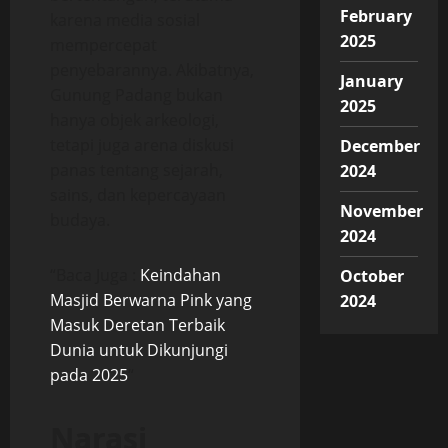
February
karena media sosial
2025
mempercepat
penyebarannya. Akibatnya,
January
Gunung Padang bukan
2025
hanya objek arkeologi,
tetapi juga arena diskusi
December
panas tentang sejarah,
2024
sains, dan kepercayaan
November
budaya.
2024
“Baca Juga :
Keindahan
October
Masjid Berwarna Pink yang
2024
Masuk Deretan Terbaik
Dunia untuk Dikunjungi
pada 2025
“
Narasi