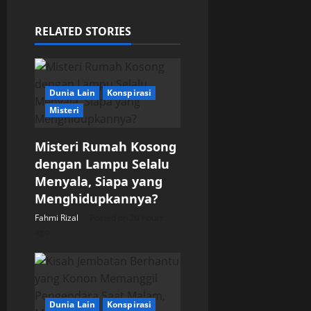
v
RELATED STORIES
i
g
Dunia Lain
Konspirasi
a
Misteri
t
Misteri Rumah Kosong
dengan Lampu Selalu
i
Menyala, Siapa yang
o
Menghidupkannya?
Fahmi Rizal
Posted on 20 hours
n
ago
Dunia Lain
Konspirasi