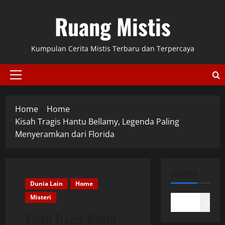
Skip
Ruang Mistis
to
content
Kumpulan Cerita Mistis Terbaru dan Terpercaya
Primary
Menu
Home
Home
Kisah Tragis Hantu Bellamy, Legenda Paling
Menyeramkan dari Florida
SEARCH
Dunia Lain
Home
Misteri
Search
Kisah Tragis Hantu