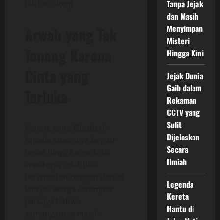
Tanpa Jejak
tak tertolong.
dan Masih
Menyimpan
Arwah yang Tak
Misteri
Tenang Karena
Hingga Kini
Cinta yang
Jejak Dunia
Gaib dalam
Terluka
Rekaman
CCTV yang
Sulit
Konon, cinta Elizabeth
Dijelaskan
kepada suaminya begitu
Secara
besar hingga membuat
Ilmiah
arwahnya tidak bisa
beristirahat dengan damai.
Legenda
Banyak warga setempat
Kereta
percaya bahwa
Hantu di
semangatnya masih