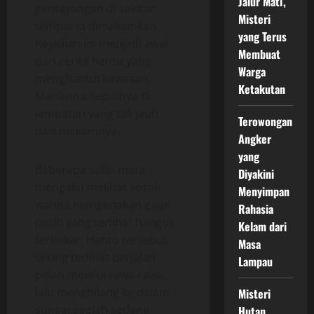
Jalur Mati,
gentayangan di sekitar
Misteri
tempat ia dimakamkan.
yang Terus
Kejadian ini menjadi awal
Membuat
dari cerita hantu yang
Warga
menghantui kawasan
Ketakutan
Marianna, tepatnya di
jembatan yang tak jauh
Terowongan
dari makamnya.
Angker
yang
Beberapa saksi mata
Diyakini
mengaku melihat sosok
Menyimpan
wanita mengenakan gaun
Rahasia
putih yang terlihat hangus
Kelam dari
terbakar. Hantu tersebut
Masa
sering terlihat berjalan
Lampau
pelan melalui rawa-rawa,
lalu menghilang ke dalam
Misteri
sungai seolah sedang
Hutan