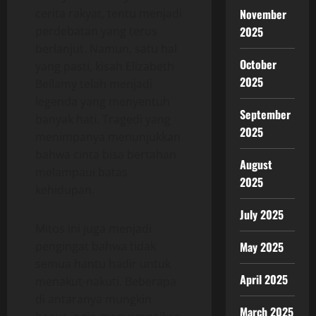
November
cerita rakyat, tentu menjadi
2025
perdebatan yang terus
berlanjut. Namun, satu hal
October
yang pasti, kisah Elizabeth
2025
Bellamy telah menjadi
legenda yang menyentuh
September
banyak hati. Tragedi yang
2025
menimpanya menunjukkan
bahwa cinta bisa bertahan
August
melampaui batas
2025
kehidupan.
July 2025
Mitos ini juga menjadi
May 2025
pengingat bahwa tidak
semua hantu hadir untuk
April 2025
menakut-nakuti. Beberapa
di antaranya mungkin
March 2025