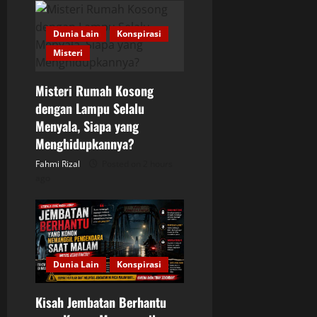
i
g
Dunia Lain
Konspirasi
Misteri
a
Misteri Rumah Kosong
t
dengan Lampu Selalu
i
Menyala, Siapa yang
Menghidupkannya?
o
Fahmi Rizal
Posted on 2 hours
ago
n
Dunia Lain
Konspirasi
Kisah Jembatan Berhantu