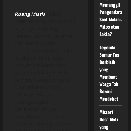
Memanggil
Pengendara
Ruang Mistis
– Kisah
Saat Malam,
hantu Bellamy adalah salah
Mitos atau
satu legenda paling
Fakta?
terkenal dan menyeramkan
dari Florida. Cerita ini
Legenda
bukan hanya dihantui oleh
Sumur Tua
ketakutan, tetapi juga
Berbisik
menyimpan kepedihan
yang
yang mendalam. Alkisah,
Membuat
seorang wanita bernama
Warga Tak
Elizabeth Jane Croom
Berani
Bellamy sedang
Mendekat
melangsungkan
pernikahan dengan
Misteri
kekasihnya, Dr. Samuel
Desa Mati
Bellamy, seorang politikus
yang