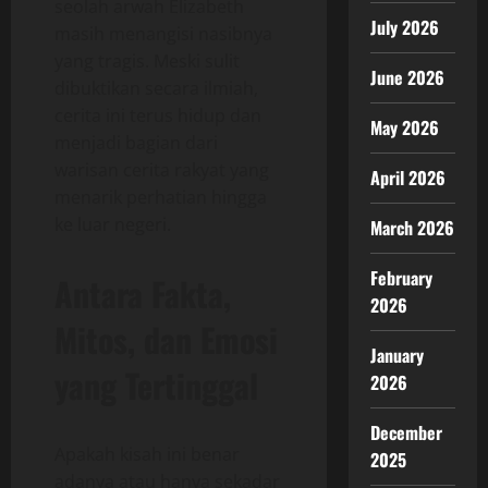
seolah arwah Elizabeth
July 2026
masih menangisi nasibnya
yang tragis. Meski sulit
June 2026
dibuktikan secara ilmiah,
cerita ini terus hidup dan
May 2026
menjadi bagian dari
warisan cerita rakyat yang
April 2026
menarik perhatian hingga
ke luar negeri.
March 2026
February
Antara Fakta,
2026
Mitos, dan Emosi
January
yang Tertinggal
2026
December
Apakah kisah ini benar
2025
adanya atau hanya sekadar