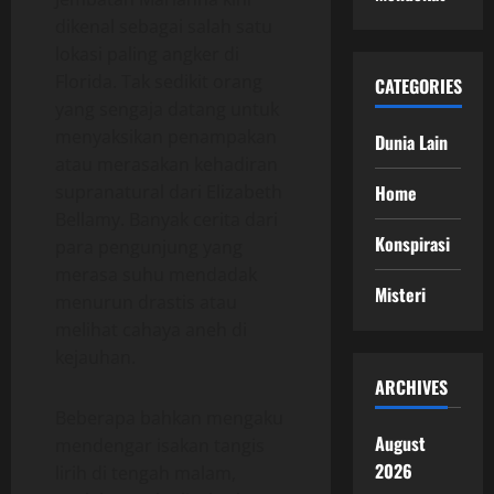
dikenal sebagai salah satu
lokasi paling angker di
Florida. Tak sedikit orang
CATEGORIES
yang sengaja datang untuk
menyaksikan penampakan
Dunia Lain
atau merasakan kehadiran
Home
supranatural dari Elizabeth
Bellamy. Banyak cerita dari
Konspirasi
para pengunjung yang
merasa suhu mendadak
Misteri
menurun drastis atau
melihat cahaya aneh di
kejauhan.
ARCHIVES
Beberapa bahkan mengaku
August
mendengar isakan tangis
2026
lirih di tengah malam,