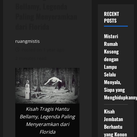
Bellamy, Legenda
RECENT
Paling Menyeramkan
POSTS
dari Florida
Misteri
ruangmistis
Rumah
Posted on 1 year ago
Kosong
2 minutes read
dengan
Lampu
Selalu
Menyala,
Siapa yang
Menghidupkann
Kisah Tragis Hantu
Kisah
Bellamy, Legenda Paling
Jembatan
Menyeramkan dari
Berhantu
Florida
yang Konon