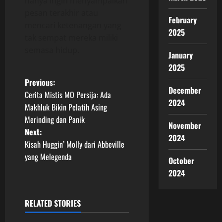
hanya ingin menyampaikan
pesan terakhir atau
February
mencari ketenangan yang
2025
tak sempat mereka miliki
semasa hidup.
January
2025
P
Previous:
December
Cerita Mistis MO Persija: Ada
o
2024
Makhluk Bikin Pelatih Asing
Merinding dan Panik
s
November
Next:
2024
t
Kisah Huggin’ Molly dari Abbeville
yang Melegenda
October
n
2024
a
RELATED STORIES
v