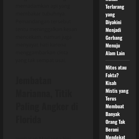
memadamkan api yang
Terlarang
membakar tubuhnya.
yang
Pemandangan tersebut
Diyakini
tentu meninggalkan kesan
Menjadi
mencekam, namun juga
Gerbang
menyayat hati karena
Menuju
menggambarkan cinta
Alam Lain
yang tak sempat usai.
Mitos atau
Fakta?
Jembatan
Kisah
Marianna, Titik
Mistis yang
Terus
Paling Angker di
Membuat
Banyak
Florida
Orang Tak
Berani
Mendekat
Jembatan Marianna kini