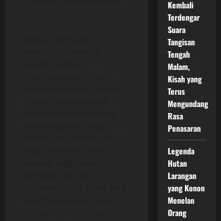
lokal yang cukup ternama
Kembali
di masa itu.
Terdengar
Suara
Namun, hari yang
Tangisan
seharusnya menjadi
Tengah
momen paling
Malam,
membahagiakan dalam
Kisah yang
hidupnya berubah menjadi
Terus
tragedi. Saat perayaan
Mengundang
pernikahan berlangsung,
Rasa
gaun pengantin yang
Penasaran
dikenakan Elizabeth secara
Legenda
tragis terbakar. Dalam
Hutan
sekejap, kegembiraan
Larangan
berubah menjadi
yang Konon
kepanikan. Luka bakar yang
Menelan
dideritanya sangat parah
Orang
hingga akhirnya nyawanya