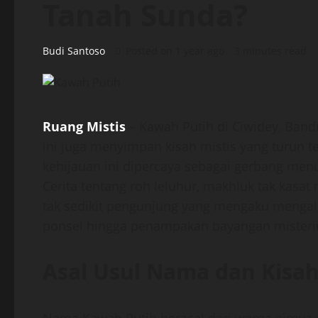
Tanah Sunda?
Budi Santoso
Posted on 1 year ago
3 minutes read
Ruang Mistis
– Kawah Putih di Ciwidey, Band
ini juga menyimpan kisah mistis yang turun 
kehijauan ini dipercaya sebagai gerbang men
Cerita tentang roh leluhur, makhluk tak kasat
tak sedikit pengunjung yang mengaku mengala
ponsel hingga penampakan bayangan misteri
Asal Usul Nama dan Kisa