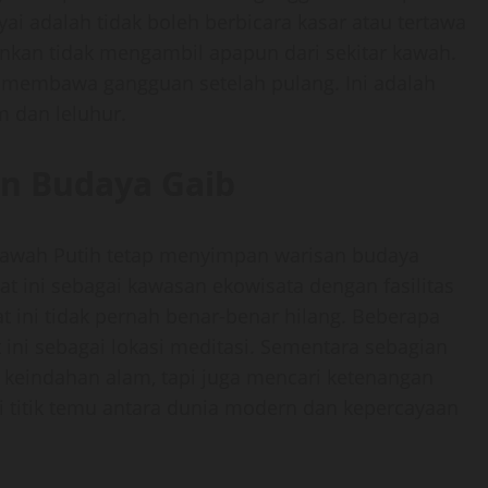
ai adalah tidak boleh berbicara kasar atau tertawa
rankan tidak mengambil apapun dari sekitar kawah.
a membawa gangguan setelah pulang. Ini adalah
 dan leluhur.
an Budaya Gaib
 Kawah Putih tetap menyimpan warisan budaya
t ini sebagai kawasan ekowisata dengan fasilitas
t ini tidak pernah benar-benar hilang. Beberapa
ini sebagai lokasi meditasi. Sementara sebagian
 keindahan alam, tapi juga mencari ketenangan
i titik temu antara dunia modern dan kepercayaan