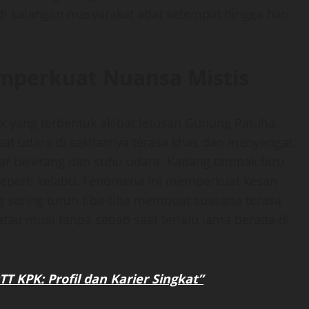
di kalangan masyarakat adat setempat hingga hari
perkuat Nuansa Mistis
 yang terbentuk akibat letusan Gunung Patuha.
t udara di sekitarnya terasa khas dan menyengat.
ar belerang dan suhu udara. Kadang tampak biru
seperti kelabu. Fenomena ini memperkuat kesan
ng sering turun tiba-tiba membuat suasana terasa
au mual tanpa sebab saat terlalu lama berada di
T KPK: Profil dan Karier Singkat”