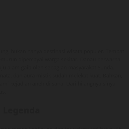
ung, bukan hanya destinasi wisata populer. Tempat
temurun dipercayai warga sekitar. Danau berwarna
uju alam gaib oleh sebagian masyarakat Sunda.
 mata, dan aura mistik sudah melekat kuat. Bahkan,
mi kejadian aneh di sana. Dari hilangnya sinyal
us.
h Legenda