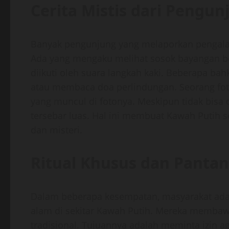
Cerita Mistis dari Pengun
Banyak pengunjung yang melaporkan pengalam
Ada yang mengaku melihat sosok bayangan ber
diikuti oleh suara langkah kaki. Beberapa ba
atau membaca doa perlindungan. Seorang fot
yang muncul di fotonya. Meskipun tidak bisa di
tersebar luas. Hal ini membuat Kawah Putih s
dan misteri.
Ritual Khusus dan Pantan
Dalam beberapa kesempatan, masyarakat ada
alam di sekitar Kawah Putih. Mereka membaw
tradisional. Tujuannya adalah meminta izin a