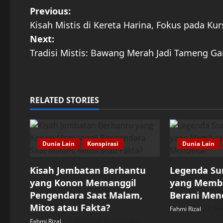
P
Previous:
Kisah Mistis di Kereta Harina, Fokus pada Kur
o
Next:
s
Tradisi Mistis: Bawang Merah Jadi Tameng Ga
t
n
RELATED STORIES
a
v
Dunia Lain
Konspirasi
Dunia Lain
i
Kisah Jembatan Berhantu
Legenda Su
g
yang Konon Memanggil
yang Memb
Pengendara Saat Malam,
Berani Men
a
Mitos atau Fakta?
Fahmi Rizal
Pos
t
Fahmi Rizal
Posted on 17 hours ago