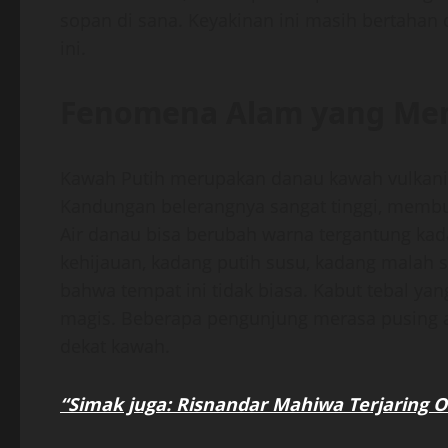
sopan di sana. Keyakinan ini masih bertahan 
ini.
Fenomena Alam yang Mem
Kawah Putih merupakan danau kawah vulkanik
Kandungan belerangnya sangat tinggi, membua
Air danau bisa berubah warna tergantung kad
kehijauan, kadang putih susu, kadang malah 
bahwa tempat ini tidak biasa. Kabut tebal ya
magis. Beberapa pengunjung merasa pusing at
dekat kawah.
“Simak juga: Risnandar Mahiwa Terjaring OT