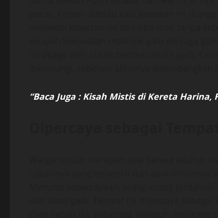
Nama Kawah Putih berasal dari warna airnya y
pucat. Konon, dahulu kala kawasan ini diangg
melewati kawasan ini tiba-tiba mati tanpa se
wilayah kekuasaan makhluk gaib penjaga gun
ini dijaga oleh sosok harimau putih gaib. Cer
dikunjungi, sebelum akhirnya dikembangkan ja
“Baca Juga : Kisah Mistis di Kereta Harina,
Dipercaya sebagai Tempa
Warga sekitar mempercayai bahwa leluhur me
Lokasinya yang terpencil dan aura mistisnya 
Menurut kepercayaan, orang-orang terdahulu
dari alam gaib. Tempat ini dipercaya sebagai 
Oleh sebab itu, beberapa sesepuh melarang s