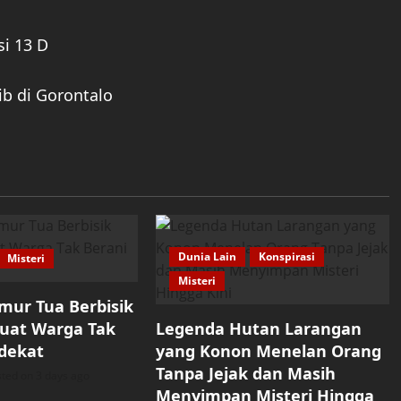
si 13 D
ib di Gorontalo
Dunia Lain
Konspirasi
Misteri
Misteri
mur Tua Berbisik
uat Warga Tak
Legenda Hutan Larangan
dekat
yang Konon Menelan Orang
Tanpa Jejak dan Masih
ted on 3 days ago
Menyimpan Misteri Hingga