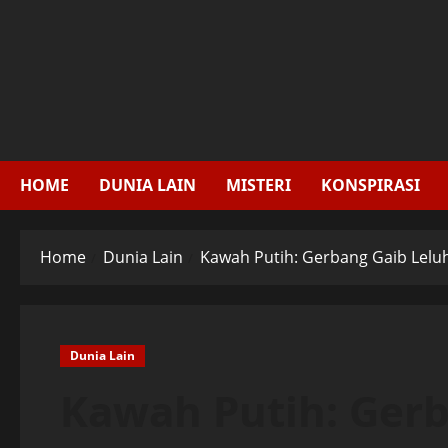
Skip
to
content
HOME
DUNIA LAIN
MISTERI
KONSPIRASI
Home
Dunia Lain
Kawah Putih: Gerbang Gaib Lelu
Dunia Lain
Kawah Putih: Gerb