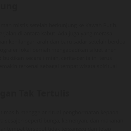
jung
an mistis setelah berkunjung ke Kawah Putih.
jalan di antara kabut. Ada juga yang merasa
hkan kehilangan arah dan baru sadar setelah berdoa
ografer lokal pernah mengabadikan siluet aneh
buktikan secara ilmiah, cerita-cerita ini terus
emakin terkenal sebagai tempat wisata spiritual
gan Tak Tertulis
t masih menggelar ritual penghormatan kepada
a sesajen seperti bunga, kemenyan, dan makanan
gar tempat tersebut tidak terganggu dan tetap