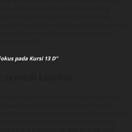
ang terang kehijauan dan terkadang terlihat putih
ap angker oleh warga sekitar. Binatang yang
bab. Menurut legenda, tempat ini merupakan
ung. Bahkan, sebagian orang percaya bahwa kawah
ita-cerita ini membuat kawasan ini dulu jarang
di objek wisata.
 Fokus pada Kursi 13 D”
t Semedi Leluhur
reka sering melakukan semedi di sekitar kawah.
dianggap ideal untuk meditasi dan pertapaan.
 melakukan laku tapa untuk mendapatkan petunjuk
titik temu antara dunia manusia dan dunia roh.
embarang orang bercanda atau bersikap tidak