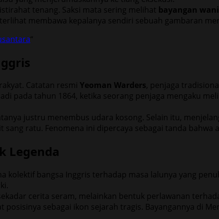
istirahat tenang. Saksi mata sering melihat
bayangan wani
ya terlihat membawa kepalanya sendiri sebuah gambaran me
usantara
“
ggris
rakyat. Catatan resmi
Yeoman Warders
, penjaga tradision
erjadi pada tahun 1864, ketika seorang penjaga mengaku mel
tanya justru menembus udara kosong. Selain itu, menjelan
ang ratu. Fenomena ini dipercaya sebagai tanda bahwa a
ik Legenda
a kolektif bangsa Inggris terhadap masa lalunya yang pen
ki.
sekadar cerita seram, melainkan bentuk perlawanan terhada
t posisinya sebagai ikon sejarah tragis. Bayangannya di 