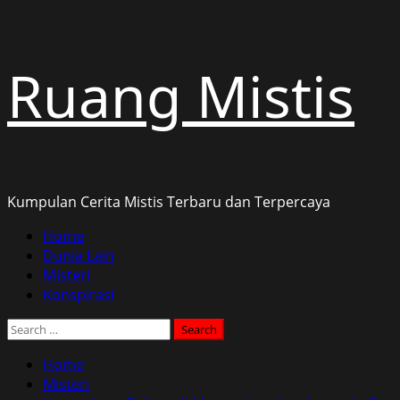
Skip
Ruang Mistis
to
content
Kumpulan Cerita Mistis Terbaru dan Terpercaya
Primary
Home
Menu
Dunia Lain
Misteri
Konspirasi
Search
for:
Home
Misteri