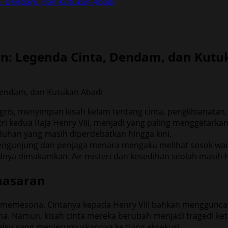
a, Dendam, dan Kutukan Abadi
n: Legenda Cinta, Dendam, dan Kutu
Inggris, menyimpan kisah kelam tentang cinta, pengkhianatan,
stri kedua Raja Henry VIII, menjadi yang paling menggetark
duhan yang masih diperdebatkan hingga kini.
engunjung dan penjaga menara mengaku melihat sosok wani
dnya dimakamkan. Air misteri dan kesedihan seolah masih hi
nasaran
n memesona. Cintanya kepada Henry VIII bahkan mengguncan
 Namun, kisah cinta mereka berubah menjadi tragedi ketika
alsu yang menjerumuskannya ke tiang eksekusi.