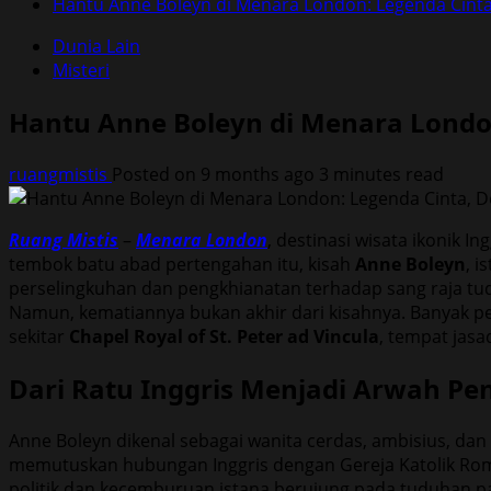
Hantu Anne Boleyn di Menara London: Legenda Cint
Dunia Lain
Misteri
Hantu Anne Boleyn di Menara Londo
ruangmistis
Posted on 9 months ago
3 minutes read
Ruang Mistis
–
Menara London
, destinasi wisata ikonik 
tembok batu abad pertengahan itu, kisah
Anne Boleyn
, i
perselingkuhan dan pengkhianatan terhadap sang raja tu
Namun, kematiannya bukan akhir dari kisahnya. Banyak p
sekitar
Chapel Royal of St. Peter ad Vincula
, tempat jasa
Dari Ratu Inggris Menjadi Arwah Pe
Anne Boleyn dikenal sebagai wanita cerdas, ambisius, da
memutuskan hubungan Inggris dengan Gereja Katolik Roma.
politik dan kecemburuan istana berujung pada tuduhan p