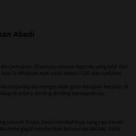
kan Abadi
 dan kematian. Di antara ratusan legenda yang lahir dari
an hati. Ia dihukum mati pada tahun 1536 atas tuduhan
ta tanpa kepala mengenakan gaun kerajaan berjalan di
dup di antara dinding-dinding bersejarah itu.
g seluruh Eropa. Demi menikahinya, sang raja berani
 Anne gagal memberikan keturunan laki-laki. Intrik