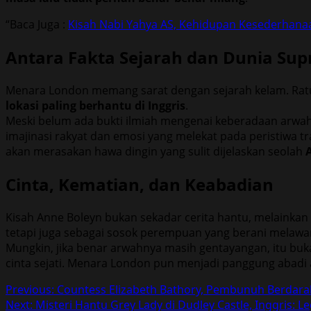
“Baca Juga :
Kisah Nabi Yahya AS, Kehidupan Kesederhan
Antara Fakta Sejarah dan Dunia Sup
Menara London memang sarat dengan sejarah kelam. Ratus
lokasi paling berhantu di Inggris
.
Meski belum ada bukti ilmiah mengenai keberadaan arwah A
imajinasi rakyat dan emosi yang melekat pada peristiwa t
akan merasakan hawa dingin yang sulit dijelaskan seolah
Cinta, Kematian, dan Keabadian
Kisah Anne Boleyn bukan sekadar cerita hantu, melainkan r
tetapi juga sebagai sosok perempuan yang berani melaw
Mungkin, jika benar arwahnya masih gentayangan, itu bu
cinta sejati. Menara London pun menjadi panggung abadi
Post
Previous:
Countess Elizabeth Bathory, Pembunuh Berdara
Next:
Misteri Hantu Grey Lady di Dudley Castle, Inggris: 