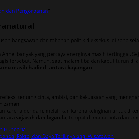
aan dan Pengorbanan
“
ranatural
an bangsawan dan tahanan politik dieksekusi di sana sela
nne, banyak yang percaya energinya masih tertinggal. Seja
ragis tersebut. Namun, saat malam tiba dan kabut turun di 
Anne masih hadir di antara bayangan.
efleksi tentang cinta, ambisi, dan kekuasaan yang menghanc
an zaman.
kan karena dendam, melainkan karena keinginan untuk dike
 antara
sejarah dan legenda
, tempat di mana cinta dan k
h Hungaria
Legenda, Fakta, dan Daya Tariknya bagi Wisatawan