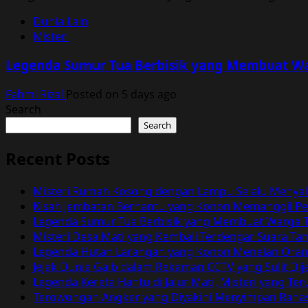
Dunia Lain
Misteri
Legenda Sumur Tua Berbisik yang Membuat Wa
Fahmi Rizal
Posted on 5 days ago
Search
Search
Recent Posts
Misteri Rumah Kosong dengan Lampu Selalu Menyal
Kisah Jembatan Berhantu yang Konon Memanggil Pen
Legenda Sumur Tua Berbisik yang Membuat Warga T
Misteri Desa Mati yang Kembali Terdengar Suara T
Legenda Hutan Larangan yang Konon Menelan Orang 
Jejak Dunia Gaib dalam Rekaman CCTV yang Sulit Dij
Legenda Kereta Hantu di Jalur Mati, Misteri yang 
Terowongan Angker yang Diyakini Menyimpan Rahas