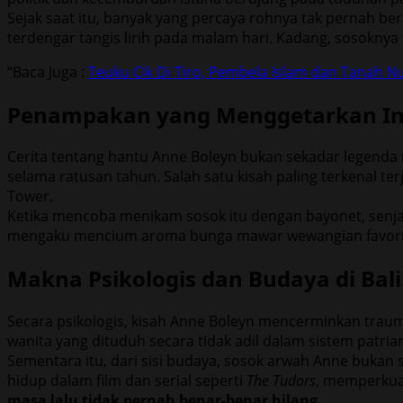
Sejak saat itu, banyak yang percaya rohnya tak pernah ber
terdengar tangis lirih pada malam hari. Kadang, sosokn
“Baca Juga :
Teuku Cik Di Tiro, Pembela Islam dan Tanah N
Penampakan yang Menggetarkan In
Cerita tentang hantu Anne Boleyn bukan sekadar legenda 
selama ratusan tahun. Salah satu kisah paling terkenal t
Tower.
Ketika mencoba menikam sosok itu dengan bayonet, senja
mengaku mencium aroma bunga mawar wewangian favorit s
Makna Psikologis dan Budaya di Bal
Secara psikologis, kisah Anne Boleyn mencerminkan traum
wanita yang dituduh secara tidak adil dalam sistem patriar
Sementara itu, dari sisi budaya, sosok arwah Anne bukan 
hidup dalam film dan serial seperti
The Tudors
, memperkua
masa lalu tidak pernah benar-benar hilang
.