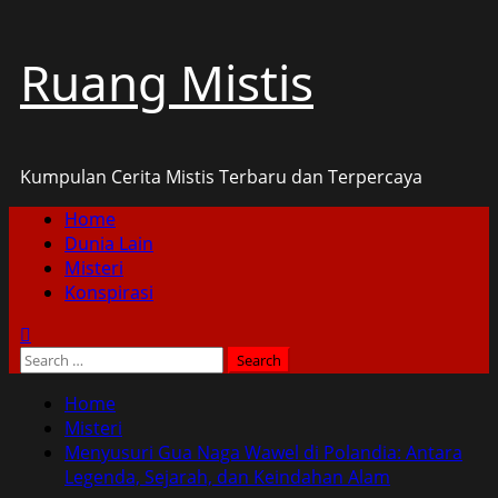
Skip
Ruang Mistis
to
content
Kumpulan Cerita Mistis Terbaru dan Terpercaya
Primary
Home
Menu
Dunia Lain
Misteri
Konspirasi
Search
for:
Home
Misteri
Menyusuri Gua Naga Wawel di Polandia: Antara
Legenda, Sejarah, dan Keindahan Alam