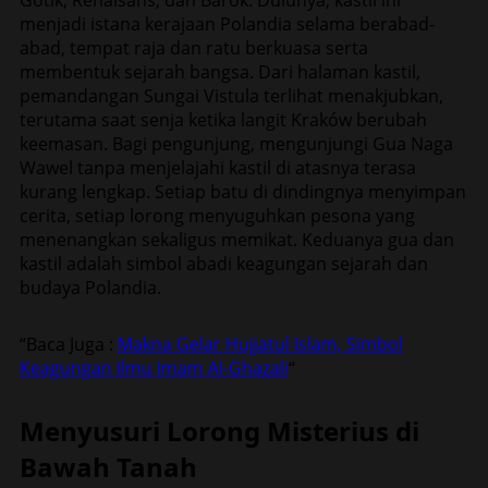
menjadi istana kerajaan Polandia selama berabad-
abad, tempat raja dan ratu berkuasa serta
membentuk sejarah bangsa. Dari halaman kastil,
pemandangan Sungai Vistula terlihat menakjubkan,
terutama saat senja ketika langit Kraków berubah
keemasan. Bagi pengunjung, mengunjungi Gua Naga
Wawel tanpa menjelajahi kastil di atasnya terasa
kurang lengkap. Setiap batu di dindingnya menyimpan
cerita, setiap lorong menyuguhkan pesona yang
menenangkan sekaligus memikat. Keduanya gua dan
kastil adalah simbol abadi keagungan sejarah dan
budaya Polandia.
“Baca Juga :
Makna Gelar Hujjatul Islam, Simbol
Keagungan Ilmu Imam Al-Ghazali
“
Menyusuri Lorong Misterius di
Bawah Tanah