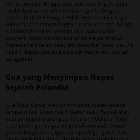
ternak mereka. Hingga suatu hari, seorang pemuda
cerdas bernama Skuba menipu naga itu dengan
domba berisi belerang. Setelah memakannya, naga
kehausan dan minum begitu banyak air sungai hingga
tubuhnya meledak. Legenda ini bukan sekadar
dongeng, tetapi simbol keberanian rakyat Kraków
melawan kejahatan, yang kini diabadikan lewat patung
naga di depan gua yang sesekali menyemburkan api
sungguhan.
Gua yang Menyimpan Napas
Sejarah Polandia
Gua Naga Wawel, atau
Smocza Jama
, bukan sekadar
tempat mitos. Lokasinya di bawah Kastil Wawel telah
menjadi bagian penting dari sejarah Polandia. Pada
abad pertengahan, gua ini pernah menjadi tempat
persembunyian sekaligus area perdagangan bawah
tanah. Jejak manusia purba dan sisa arkeologis yang