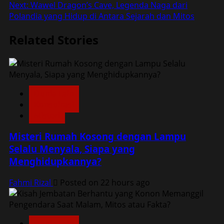
navigation
Next:
Wawel Dragon’s Cave, Legenda Naga dari
Polandia yang Hidup di Antara Sejarah dan Mitos
Related Stories
Dunia Lain
Konspirasi
Misteri
Misteri Rumah Kosong dengan Lampu
Selalu Menyala, Siapa yang
Menghidupkannya?
Fahmi Rizal
Posted on 22 hours ago
Dunia Lain