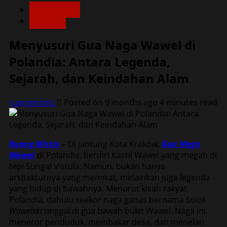
Dunia Lain
Misteri
Menyusuri Gua Naga Wawel di
Polandia: Antara Legenda,
Sejarah, dan Keindahan Alam
ruangmistis
Posted on 9 months ago
4 minutes read
Ruang Mistis
– Di jantung Kota Kraków,
Gua Naga
Wawel
di Polandia, berdiri Kastil Wawel yang megah di
tepi Sungai Vistula. Namun, bukan hanya
arsitekturnya yang memikat, melainkan juga legenda
yang hidup di bawahnya. Menurut kisah rakyat
Polandia, dahulu seekor naga ganas bernama
Smok
Wawelski
tinggal di gua bawah bukit Wawel. Naga ini
meneror penduduk, membakar desa, dan menelan