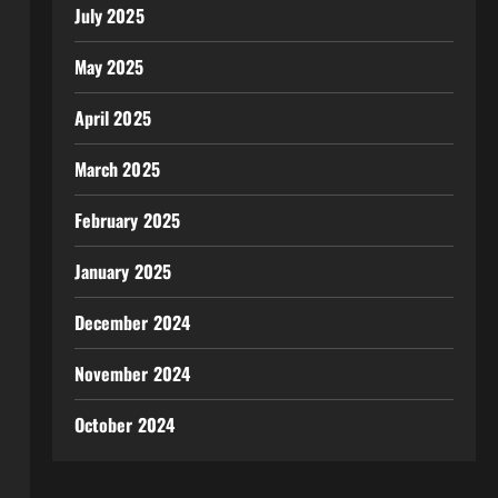
July 2025
May 2025
April 2025
March 2025
February 2025
January 2025
December 2024
November 2024
October 2024