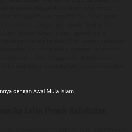
an dikaitkan dengan Kastil Bran yang berdiri
h Dracula dipercaya terinspirasi dari tokoh nyata
yang terkenal sangat kejam pada abad ke-15.
emudian berkembang menjadi legenda yang
 wisatawan datang ke Kastil Bran karena penasaran
lorong gelap, dan bangunan tua membuat tempat
 saat malam hari. Hingga kini, Dracula tetap
hantui imajinasi masyarakat dunia selama puluhan
annya dengan Awal Mula Islam
erika Latin Penuh Ketakutan
Llorona atau wanita menangis menjadi legenda yang