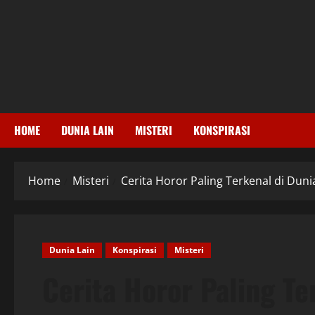
Skip
to
content
HOME
DUNIA LAIN
MISTERI
KONSPIRASI
Home
Misteri
Cerita Horor Paling Terkenal di Du
Dunia Lain
Konspirasi
Misteri
Cerita Horor Paling Te