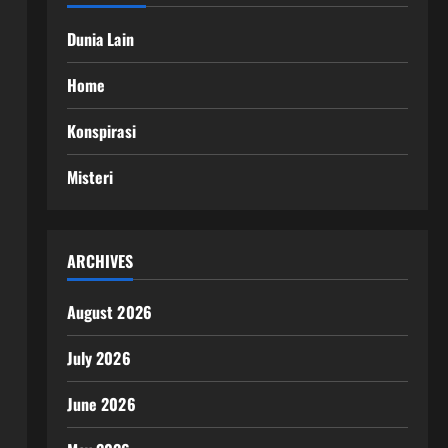
Dunia Lain
Home
Konspirasi
Misteri
ARCHIVES
August 2026
July 2026
June 2026