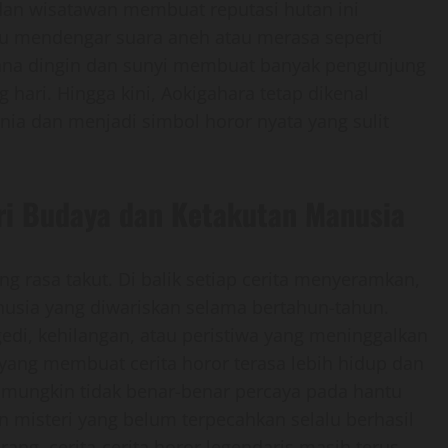
dan wisatawan membuat reputasi hutan ini
 mendengar suara aneh atau merasa seperti
uasana dingin dan sunyi membuat banyak pengunjung
hari. Hingga kini, Aokigahara tetap dikenal
unia dan menjadi simbol horor nyata yang sulit
ari Budaya dan Ketakutan Manusia
 rasa takut. Di balik setiap cerita menyeramkan,
anusia yang diwariskan selama bertahun-tahun.
agedi, kehilangan, atau peristiwa yang meninggalkan
yang membuat cerita horor terasa lebih hidup dan
 mungkin tidak benar-benar percaya pada hantu
misteri yang belum terpecahkan selalu berhasil
ng, cerita-cerita horor legendaris masih terus