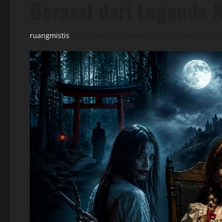
Berasal dari Legenda
ruangmistis
Posted on 3 months ago
5 minutes rea