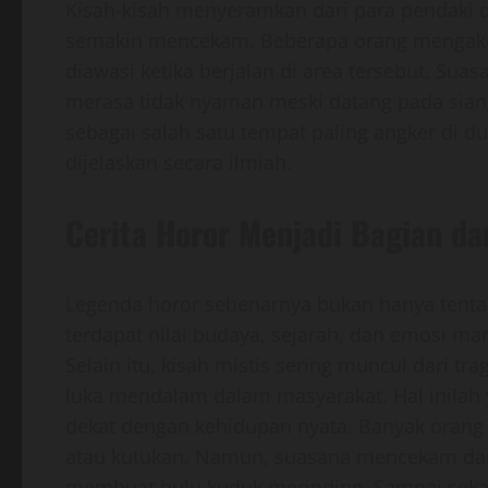
Kisah-kisah menyeramkan dari para pendaki 
semakin mencekam. Beberapa orang mengaku
diawasi ketika berjalan di area tersebut. S
merasa tidak nyaman meski datang pada siang 
sebagai salah satu tempat paling angker di d
dijelaskan secara ilmiah.
Cerita Horor Menjadi Bagian d
Legenda horor sebenarnya bukan hanya tentang
terdapat nilai budaya, sejarah, dan emosi m
Selain itu, kisah mistis sering muncul dari tr
luka mendalam dalam masyarakat. Hal inilah 
dekat dengan kehidupan nyata. Banyak orang
atau kutukan. Namun, suasana mencekam dan 
membuat bulu kuduk merinding. Sampai sekara