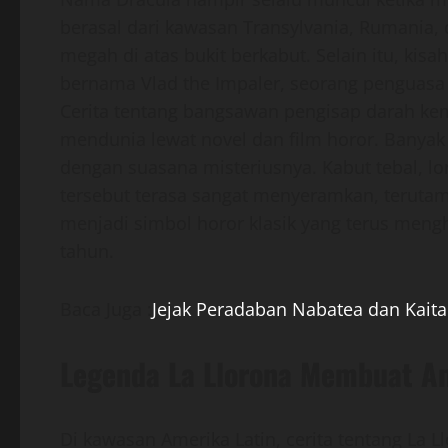
berasal dari kawasan Transylvania, Rumania, d
megah di atas bukit berkabut. Selain itu, kisa
bernama Vlad the Impaler, seorang penguasa 
Cerita tentang bangsawan pengisap darah k
mendunia lewat novel dan film horor. Banyak
dengan suasana misteriusnya. Kabut tebal, 
tersebut terasa sangat menyeramkan, terutama
menjadi simbol horor klasik yang terus meng
tahun.
Baca Juga :
Jejak Peradaban Nabatea dan Kait
Legenda La Llorona Membuat Am
Di kawasan Amerika Latin, cerita tentang La 