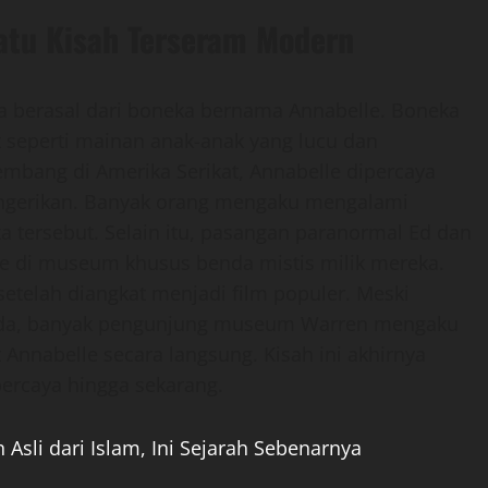
Satu Kisah Terseram Modern
nia berasal dari boneka bernama Annabelle. Boneka
at seperti mainan anak-anak yang lucu dan
mbang di Amerika Serikat, Annabelle dipercaya
engerikan. Banyak orang mengaku mengalami
a tersebut. Selain itu, pasangan paranormal Ed dan
e di museum khusus benda mistis milik mereka.
etelah diangkat menjadi film populer. Meski
nda, banyak pengunjung museum Warren mengaku
nnabelle secara langsung. Kisah ini akhirnya
ercaya hingga sekarang.
Asli dari Islam, Ini Sejarah Sebenarnya