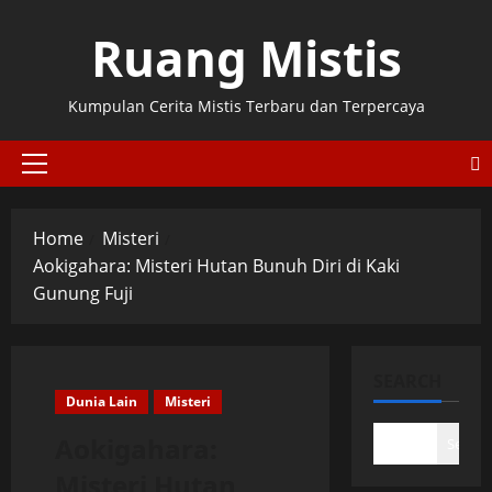
Skip
Ruang Mistis
to
content
Kumpulan Cerita Mistis Terbaru dan Terpercaya
Primary
Menu
Home
Misteri
Aokigahara: Misteri Hutan Bunuh Diri di Kaki
Gunung Fuji
SEARCH
Dunia Lain
Misteri
Aokigahara:
Search
Misteri Hutan