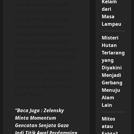
Kelam
masuk, dipasang papan
dari
peringatan dalam bahasa
Masa
Jepang dan Inggris yang
Lampau
menyuarakan harapan
hidup serta menyediakan
Misteri
nomor layanan bantuan
Hutan
psikologis. Bagi saya, upaya
Terlarang
ini penting sebagai langkah
yang
preventif meski
Diyakini
tantangannya tetap besar
Menjadi
karena akar penyebabnya
Gerbang
sering berada jauh di luar
Menuju
batas hutan.
Alam
Lain
“Baca Juga : Zelensky
Minta Momentum
Mitos
Gencatan Senjata Gaza
atau
Jadi Titik Awal Perdamaian
Fakta?