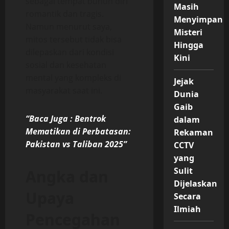
sebagai tempat bunuh diri
Masih
romantik dan tragis.
Menyimpan
Namun menurut saya,
Misteri
mitos tersebut tidak bisa
Hingga
dilepaskan dari kondisi
Kini
sosial dan kesehatan
mental yang kompleks di
Jejak
masyarakat saat ini.
Dunia
Gaib
“Baca Juga : Bentrok
dalam
Mematikan di Perbatasan:
Rekaman
Pakistan vs Taliban 2025”
CCTV
yang
Sulit
Angka dan
Dijelaskan
Upaya
Secara
Ilmiah
Pencegahan