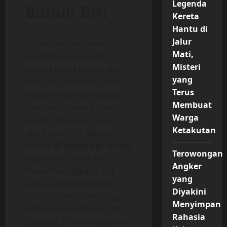
Legenda
Bunuh Diri
Kereta
Hantu di
Jalur
Selama dekade terakhir,
Mati,
Aokigahara mencatat
Misteri
banyak kasus bunuh diri.
yang
Menurut penelitian medis,
Terus
hutan ini dikenal sebagai
Membuat
salah satu tempat paling
Warga
sering digunakan untuk
Ketakutan
aksi bunuh diri, dengan
sekitar
30 kasus per tahun
Terowongan
sejak tahun 1980-an.
Angker
Pemerintah Jepang kini
yang
sengaja menghentikan
Diyakini
publikasi angka resmi agar
Menyimpan
tidak memicu efek tiruan
Rahasia
(
copycat
). Di beberapa jalur