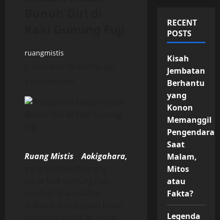
Bunuh Diri di
RECENT
Kaki Gunung Fuji
POSTS
ruangmistis
Kisah
Posted on 10 months ago
Jembatan
2 minutes read
Berhantu
yang
Konon
Memanggil
Pengendara
Saat
Ruang Mistis
–
Aokigahara,
Malam,
yang terletak di lereng
Mitos
barat laut Gunung Fuji,
atau
tumbuh di atas lahar
Fakta?
vulkanik dari letusan besar
Legenda
pada tahun 864 M. Hutan