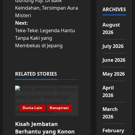
Gunung Fuji: Di Balik
o
Keindahan, Tersimpan Aura
ARCHIVES
Misteri
s
Next:
August
t
Teke‑Teke: Legenda Hantu
2026
Tanpa Kaki yang
n
Membekas di Jepang
July 2026
a
June 2026
v
RELATED STORIES
May 2026
i
April
g
2026
a
Dunia Lain
Konspirasi
March
2026
t
Kisah Jembatan
February
Berhantu yang Konon
i