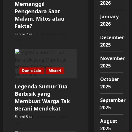
2026
Memanggil
o
Pengendara Saat
January
Malam, Mitos atau
n
2026
Fakta?
Fahmi Rizal
Posted on 1 day
December
ago
2025
November
2025
Dunia Lain
Misteri
October
Legenda Sumur Tua
2025
Berbisik yang
September
Membuat Warga Tak
2025
Berani Mendekat
Fahmi Rizal
Posted on 4 days
August
ago
2025