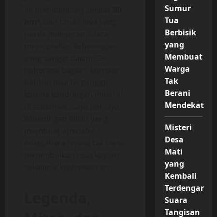
Sumur
ini membentang sekitar
30
Tua
km²
, dan tanah lava yang
Berbisik
poros menyerap suara,
yang
menciptakan keheningan
Membuat
yang sangat dalam. Di
Warga
beberapa bagian, kompas
Tak
bahkan bisa terganggu
Berani
karena kandungan mineral
Mendekat
di tanahnya. Saya percaya,
keheningan inilah yang
Misteri
membuat atmosfer
Desa
Aokigahara terasa tak biasa
Mati
menimbulkan rasa kagum
yang
sekaligus kekhawatiran.
Kembali
Terdengar
Legenda,
Suara
Tangisan