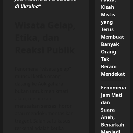
di Ukraina”
Kisah
Mistis
yang
Wisata Gelap,
Terus
Etika, dan
Membuat
Banyak
Reaksi Publik
Orang
Tak
Berani
Fenomena “wisata gelap”
Mendekat
muncul ketika orang
datang ke Aokigahara
Fenomena
bukan untuk menikmati
Jam Mati
alam, melainkan
dan
merasakan sensasi horor
Suara
atau mendokumentasikan
Aneh,
tragedi. Salah satu kasus
Benarkah
terkenal adalah ketika
Menjadi