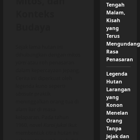
Mitos, dan
Tengah
Konteks
Malam,
Kisah
Budaya
yang
Terus
Mengundan
Sejak lama hutan ini
Rasa
dihubungkan dengan mitos
Penasaran
yūrei
atau roh penasaran
dalam kepercayaan Jepang.
Legenda
Cerita ini diperkuat oleh
Hutan
legenda kuno seperti
Larangan
ubasute
praktik
yang
meninggalkan orang tua di
Konon
alam liar di masa
Menelan
kelaparan. Pada tahun
Orang
1960, novel
Kuroi Jukai
ikut
Tanpa
membentuk citra hutan ini
Jejak dan