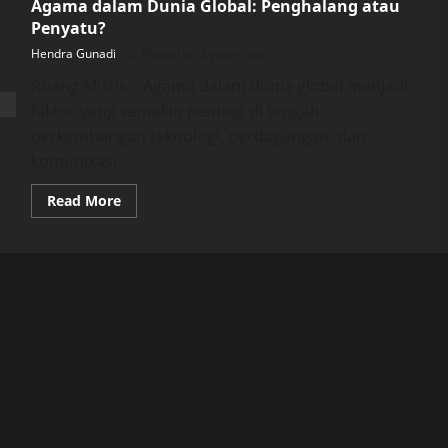
Agama dalam Dunia Global: Penghalang atau
Penyatu?
Hendra Gunadi
Posted on 2 years ago
Ruang Mistis – Agama dalam dunia global menjadi
faktor yang semakin penting di tengah
perkembangan teknologi, perdagangan, dan
komunikasi...
Read
Read More
more
about
Agama
dalam
Dunia
Global:
Penghalang
atau
Penyatu?